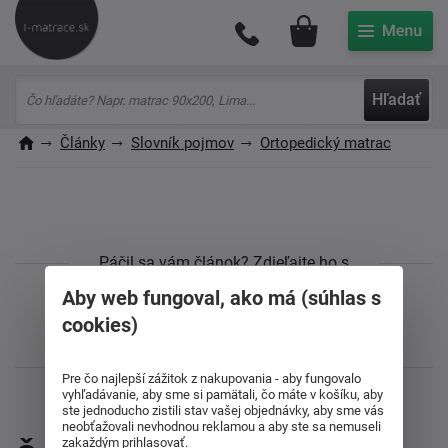
Môj účet
Hľadať
Články
Slovník pojmov
Ortopedický matrac
Páčil sa vám článok? Zdieľajte ho s
priateľmi
Aby web fungoval, ako má (súhlas s
cookies)
Pre čo najlepší zážitok z nakupovania - aby fungovalo
vyhľadávanie, aby sme si pamätali, čo máte v košíku, aby
ste jednoducho zistili stav vašej objednávky, aby sme vás
neobťažovali nevhodnou reklamou a aby ste sa nemuseli
zakaždým prihlasovať.