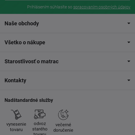
Prihlásením súhlasíte so
spracovaním osobných údajov
Naše obchody
Všetko o nákupe
Starostlivosť o matrac
Kontakty
Nadštandardné služby
odvoz
vynesenie
večerné
starého
tovaru
doručenie
tovaru