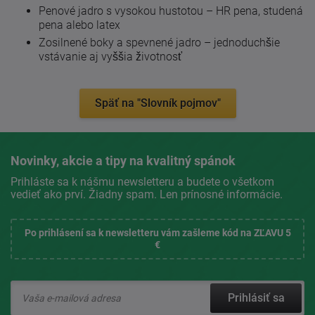
Penové jadro s vysokou hustotou – HR pena, studená
pena alebo latex
Zosilnené boky a spevnené jadro – jednoduchšie
vstávanie aj vyššia životnosť
Späť na "Slovník pojmov"
Novinky, akcie a tipy na kvalitný spánok
Prihláste sa k nášmu newsletteru a budete o všetkom
vedieť ako prví. Žiadny spam. Len prínosné informácie.
Po prihlásení sa k newsletteru vám zašleme kód na ZĽAVU 5
€
Prihlásiť sa