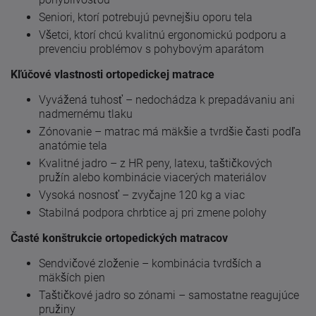
Seniori, ktorí potrebujú pevnejšiu oporu tela
Všetci, ktorí chcú kvalitnú ergonomickú podporu a
prevenciu problémov s pohybovým aparátom
Kľúčové vlastnosti ortopedickej matrace
Vyvážená tuhosť – nedochádza k prepadávaniu ani
nadmernému tlaku
Zónovanie – matrac má mäkšie a tvrdšie časti podľa
anatómie tela
Kvalitné jadro – z HR peny, latexu, taštičkových
pružín alebo kombinácie viacerých materiálov
Vysoká nosnosť – zvyčajne 120 kg a viac
Stabilná podpora chrbtice aj pri zmene polohy
Časté konštrukcie ortopedických matracov
Sendvičové zloženie – kombinácia tvrdších a
mäkších pien
Taštičkové jadro so zónami – samostatne reagujúce
pružiny