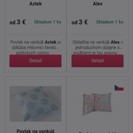
Aztek
Alex
3 €
3 €
Skladom 1 ks
Skladom 1 ks
od
od
Povlak na vankúš
Aztek
si
Obliečka na vankúš
Alex
v
obľúbia milovníci farieb a
jednoduchom dizajne s
aztéckych vzorov. ...
prúžkami je tou pravou ...
Detail
Detail
Povlak na vankúš