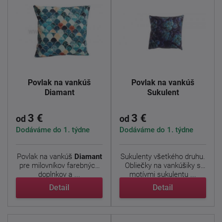
Povlak na vankúš
Povlak na vankúš
Diamant
Sukulent
3 €
3 €
od
od
Dodáváme do 1. týdne
Dodáváme do 1. týdne
Povlak na vankúš
Diamant
Sukulenty všetkého druhu.
pre milovníkov farebných
Obliečky na vankúšiky s
doplnkov a ...
motívmi sukulentu ...
Detail
Detail