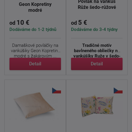
Povlak na vankúš
Geon Kopretiny
Růže šedo-růžové
modré
10 €
5 €
od
od
Dodáváme do 1-2 týdnů
Dodáváme do 3-4 týdny
Damaškové
povláčky
na
Tradičné motív
vankúšiky
Geon
Kopretiny
bavlneného obliečky na
modré s
žakárovým ...
vankúšiky Ruže v šedo-
ružovom ...
Detail
Detail