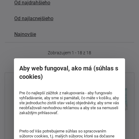
Od najdrahšieho
Od najlacnejšieho
Najnovšie
Zobrazujem 1 - 18 z 18
Aby web fungoval, ako má (súhlas s
cookies)
Pre čo najlepší zážitok z nakupovania - aby fungovalo
vyhľadávanie, aby sme si pamätali, čo máte v košíku, aby
ste jednoducho zistili stav vašej objednávky, aby sme vás
neobťažovali nevhodnou reklamou a aby ste sa nemuseli
zakaždým prihlasovať.
Preto od Vás potrebujeme súhlas so spracovaním
Povlak na vankúš
Povlak na vankúš
súborov cookies, t.j. malých súborov, ktoré sa dočasne