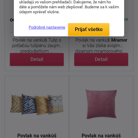
Tulip
Mramor
ukladajú vo vašom prehliadači. Ďakujeme, že nám ho
dáte a pomôžete nám web zlepšovať. Budeme sa k vašim
údajom správať slušne.
3 €
3 €
Skladom 2 ks
Skladom 1 ks
od
od
Podrobné nastavenie
Prijať všetko
Povlak na vankúš Tulip s
Povlak na vankúš
Mramor
potlačou tulipánu zaujme
si Vás získa svojím
predovšetkým ...
dizajnom mramorového ...
Detail
Detail
Povlak na vankúš
Povlak na vankúš