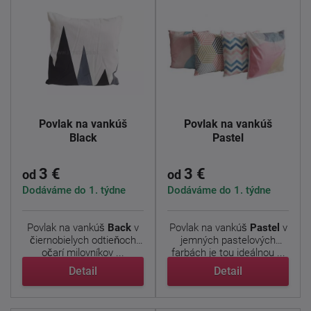
Povlak na vankúš
Povlak na vankúš
Black
Pastel
3 €
3 €
od
od
Dodáváme do 1. týdne
Dodáváme do 1. týdne
Povlak na vankúš
Back
v
Povlak na vankúš
Pastel
v
čiernobielych odtieňoch
jemných pastelových
očarí milovníkov ...
farbách je tou ideálnou ...
Detail
Detail