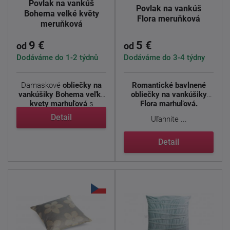
Povlak na vankúš
Povlak na vankúš
Bohema velké květy
Flora meruňková
meruňková
9 €
5 €
od
od
Dodáváme do 1-2 týdnů
Dodáváme do 3-4 týdny
Damaskové
obliečky na
Romantické bavlnené
vankúšiky Bohema veľké
obliečky na vankúšiky
kvety marhuľová
s
Flora marhuľová.
jemným ...
Detail
Uľahnite ...
Detail