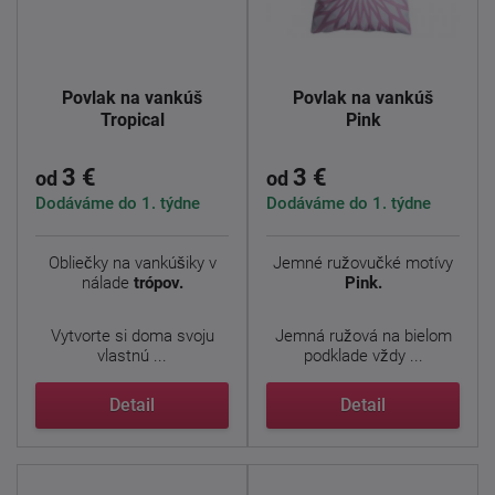
Povlak na vankúš
Povlak na vankúš
Tropical
Pink
3 €
3 €
od
od
Dodáváme do 1. týdne
Dodáváme do 1. týdne
Obliečky na vankúšiky v
Jemné ružovučké motívy
nálade
trópov.
Pink.
Vytvorte si doma svoju
Jemná ružová na bielom
vlastnú ...
podklade vždy ...
Detail
Detail