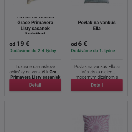
Povlak na vankúš
Grace Primavera
Povlak na vankúš
Listy sasanek
Ella
šedožlutá
19 €
6 €
od
od
Dodáváme do 2-4 týdny
Dodáváme do 1. týdne
Luxusné damaškové
Povlak na vankúš Ella si
obliečky na vankúšik
Grace
Vás získa nielen
Primavera Listy sasaniek
moderným dizajnom s
...
pruhovým ...
Detail
Detail