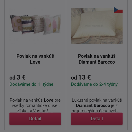
Povlak na vankúš
Povlak na vankúš
Love
Diamant Barocco
3 €
13 €
od
od
Dodáváme do 1. týdne
Dodáváme do 2-4 týdny
Povlak na vankúš
Love
pre
Luxusné povlak na vankúš
všetky romantické duše.
Diamant Barocco
je z
Získa si Vás tiež ...
najjemnejších česaných ...
Detail
Detail