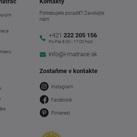
matrac
Kontakty
Potrebujete poradiť? Zavolajte
novým
nám
traca
+421
222 205 156
Po-Pia 8:00 - 17:00 hod.
 mieru
info@i-matrace.sk
Zostaňme v kontakte
Instagram
v
o
Facebook
šie
Pinterest