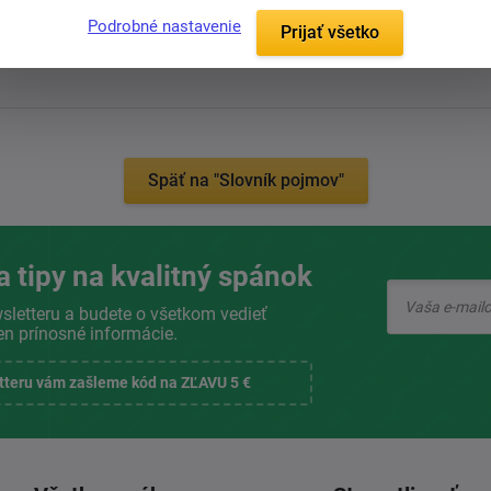
priateľmi
Podrobné nastavenie
Prijať všetko
Späť na "Slovník pojmov"
a tipy na kvalitný spánok
sletteru a budete o všetkom vedieť
en prínosné informácie.
etteru vám zašleme kód na ZĽAVU 5 €