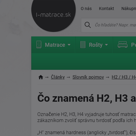
O nás
Kontakt
Nákupn
Matrace
Rošty
P
Články
Slovník pojmov
H2 / H3 / H
Čo znamená H2, H3 
Označenie H2, H3, H4 vyjadruje tuhosť matrac
zákazníkom zvoliť správnu tvrdosť podľa ich h
„H“ znamená hardness (anglicky „tvrdosť“), čí