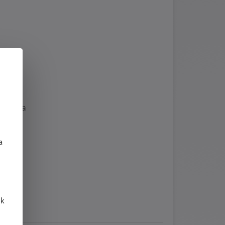
 matraca
j
a
 k