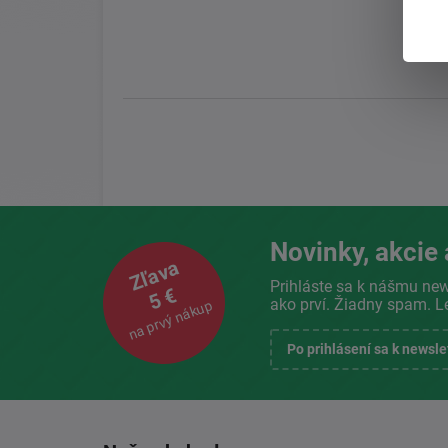
Novinky, akcie 
Zľava
Prihláste sa k nášmu new
5 €
ako prví. Žiadny spam. L
na prvý nákup
Po prihlásení sa k newsl