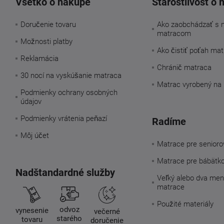
Všetko o nákupe
Starostlivosť o 
Doručenie tovaru
Ako zaobchádzať s 
matracom
Možnosti platby
Ako čistiť poťah ma
Reklamácia
Chránič matraca
30 nocí na vyskúšanie matraca
Matrac vyrobený na
Podmienky ochrany osobných
údajov
Podmienky vrátenia peňazí
Radíme
Môj účet
Matrace pre senioro
Matrace pre bábätk
Nadštandardné služby
Veľký alebo dva men
matrace
Použité materiály
odvoz
vynesenie
večerné
starého
tovaru
doručenie