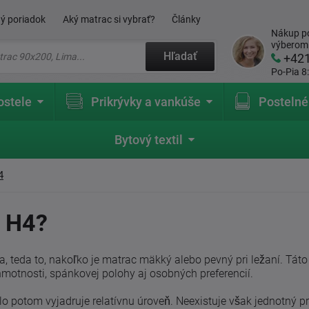
ý poriadok
Aký matrac si vybrať?
Články
Nákup po
výberom
Hľadať
+42
Po-Pia 8
ostele
Prikrývky a vankúše
Postelné
Bytový textil
4
a H4?
a, teda to, nakoľko je matrac mäkký alebo pevný pri ležaní. Tá
motnosti, spánkovej polohy aj osobných preferencií.
slo potom vyjadruje relatívnu úroveň. Neexistuje však jednotný 