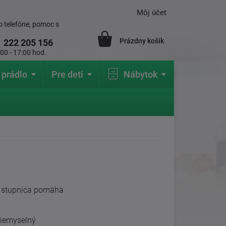
Môj účet
 telefóne, pomoc s
Prázdny košík
1
222 205 156
:00 - 17:00 hod.
 prádlo
Pre deti
Nábytok
to stupnica pomáha
priemyselný