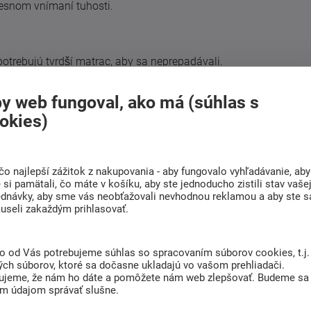
resnom vnímaní tuhosti.
otrebujú tvrdší matrac, aby sa neprepadávali.
y web fungoval, ako má (súhlas s
eno a bok)
okies)
ra chrbtice)
 s bolesťami chrbta často volia H3, ale záleží aj od konštrukcie
čo najlepší zážitok z nakupovania - aby fungovalo vyhľadávanie, aby
si pamätali, čo máte v košíku, aby ste jednoducho zistili stav vaše
ednávky, aby sme vás neobťažovali nevhodnou reklamou a aby ste s
useli zakaždým prihlasovať.
na má inú tuhosť (napr. H2/H3).
i.
plňte ho mäkším topperom.
to od Vás potrebujeme súhlas so spracovaním súborov cookies, t.j.
ých súborov, ktoré sa dočasne ukladajú vo vašom prehliadači.
ujeme, že nám ho dáte a pomôžete nám web zlepšovať. Budeme sa
im údajom správať slušne.
Páčil sa vám článok? Zdieľajte ho s