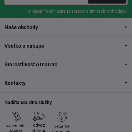
Prihlásením súhlasíte so
spracovaním osobných údajov
Naše obchody
Všetko o nákupe
Starostlivosť o matrac
Kontakty
Nadštandardné služby
odvoz
vynesenie
večerné
starého
tovaru
doručenie