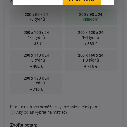
Zvoľte rozmer matraca (cm):
200 x 80 x 24
200 x 90 x 24
1-3 týdnů
skladom
200 x 100 x 24
200 x 120 x 24
1-3 týdnů
1-3 týdnů
+ 38 €
+ 333 €
200 x 140 x 24
200 x 160 x 24
1-3 týdnů
1-3 týdnů
+ 482 €
+ 716 €
200 x 180 x 24
1-3 týdnů
+ 716 €
U tohto matraca si môžete vybrať snímateľný poťah.
Aký poťah vybrať na matrac?
Zvoľte potah: