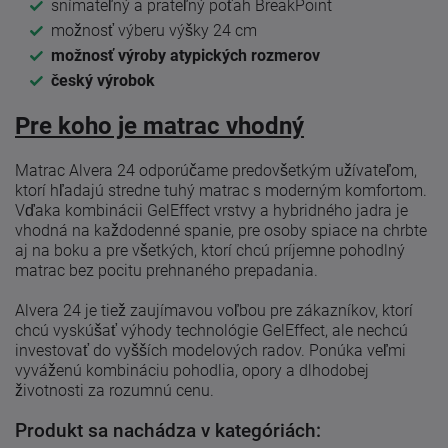
snímateľný a prateľný poťah BreakPoint
možnosť výberu výšky 24 cm
možnosť výroby atypických rozmerov
český výrobok
Pre koho je matrac vhodný
Matrac Alvera 24 odporúčame predovšetkým užívateľom,
ktorí hľadajú stredne tuhý matrac s moderným komfortom.
Vďaka kombinácii GelEffect vrstvy a hybridného jadra je
vhodná na každodenné spanie, pre osoby spiace na chrbte
aj na boku a pre všetkých, ktorí chcú príjemne pohodlný
matrac bez pocitu prehnaného prepadania.
Alvera 24 je tiež zaujímavou voľbou pre zákazníkov, ktorí
chcú vyskúšať výhody technológie GelEffect, ale nechcú
investovať do vyšších modelových radov. Ponúka veľmi
vyváženú kombináciu pohodlia, opory a dlhodobej
životnosti za rozumnú cenu.
Produkt sa nachádza v kategóriách: