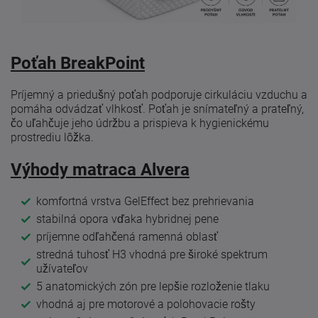
Poťah BreakPoint
Príjemný a priedušný poťah podporuje cirkuláciu vzduchu a
pomáha odvádzať vlhkosť. Poťah je snímateľný a prateľný,
čo uľahčuje jeho údržbu a prispieva k hygienickému
prostrediu lôžka.
Výhody matraca Alvera
komfortná vrstva GelEffect bez prehrievania
stabilná opora vďaka hybridnej pene
príjemne odľahčená ramenná oblasť
stredná tuhosť H3 vhodná pre široké spektrum
užívateľov
5 anatomických zón pre lepšie rozloženie tlaku
vhodná aj pre motorové a polohovacie rošty