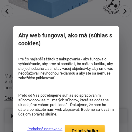
Aby web fungoval, ako má (súhlas s
cookies)
Pre čo najlepší zážitok z nakupovania - aby fungovalo
vyhľadávanie, aby sme si pamätali, čo máte v košíku, aby
ste jednoducho zistili stav vašej objednávky, aby sme vás
neobťažovali nevhodnou reklamou a aby ste sa nemuseli
Matrac Alvera 24 - pohodlný vstup do sveta GelEffect
zakaždým prihlasovať.
Vrchná vrstva GelEffect príjemne odľahčuje tlak na telo,
pomáha udržiavať sviežejšiu ...
Preto od Vás potrebujeme súhlas so spracovaním
Detailný popis
súborov cookies, t.j. malých súborov, ktoré sa dočasne
ukladajú vo vašom prehliadači. Ďakujeme, že nám ho
dáte a pomôžete nám web zlepšovať. Budeme sa k vašim
údajom správať slušne.
Konfigurácia produktu
Podrobné nastavenie
Prijať všetko