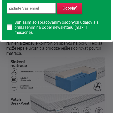
Hybridné penové jadro
Kvalitná hybridná pena vytvára pevný a stabilný základ
Odoslať
celého matraca. Poskytuje spoľahlivú oporu chrbtici,
dobre rozkladá tlak a pomáha udržať dlhú životnosť
Súhlasím so
spracovaním osobných údajov
a s
matraca.
prihlásením na odber newsletteru (max. 1
mesačne).
Odľahčená ramenná oblasť
Špeciálne upravená ramenná zóna znižuje tlak v oblasti
ramien a zlepšuje komfort pri spánku na boku. Telo sa
môže lepšie uvoľniť a prirodzenejšie kopírovať povrch
matraca.