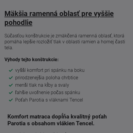
Mäkšia ramenná oblasť pre vyššie
pohodlie
Súčasťou konštrukcie je zmäkčená ramenná oblasť, ktorá
pomáha lepšie rozložiť tlak v oblasti ramien a hornej časti
tela.
Výhody tejto konštrukcie:
vyšší komfort pri spánku na boku
prirodzenejšia poloha chrbtice
menší tlak na kĺby a svaly
ľahšie uvoľnenie počas spánku
Poťah Parotia s vláknami Tencel
Komfort matraca dopĺňa kvalitný poťah
Parotia s obsahom vlákien Tencel.