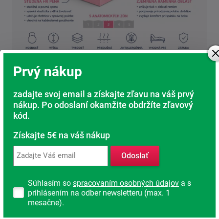
Prvý nákup
zadajte svoj email a získajte zľavu na váš prvý
Stabilná opora vďaka kvalitnej HR pene
nákup. Po odoslaní okamžite obdržíte zľavový
Pod komfortnou vrstvou sa nachádza kvalitná studená
kód.
HR pena s vysokou objemovou hmotnosťou.
Získajte 5€ na váš nákup
Tá zaisťuje:
Odoslať
stabilnú oporu chrbtice
dlhú životnosť matraca
Súhlasím so
spracovaním osobných údajov
a s
vysokú odolnosť proti deformáciám
prihlásením na odber newsletteru (max. 1
komfortná pružnosť pri každom pohybe
mesačne).