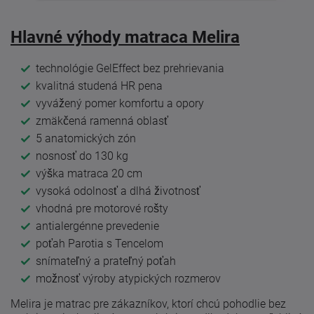
Hlavné výhody matraca Melira
technológie GelEffect bez prehrievania
kvalitná studená HR pena
vyvážený pomer komfortu a opory
zmäkčená ramenná oblasť
5 anatomických zón
nosnosť do 130 kg
výška matraca 20 cm
vysoká odolnosť a dlhá životnosť
vhodná pre motorové rošty
antialergénne prevedenie
poťah Parotia s Tencelom
snímateľný a prateľný poťah
možnosť výroby atypických rozmerov
Melira je matrac pre zákazníkov, ktorí chcú pohodlie bez