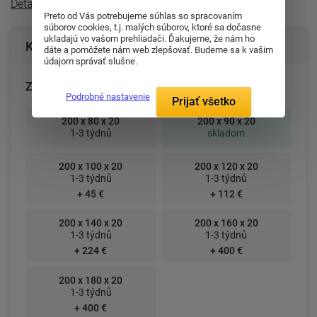
Detailný popis
Preto od Vás potrebujeme súhlas so spracovaním
súborov cookies, t.j. malých súborov, ktoré sa dočasne
ukladajú vo vašom prehliadači. Ďakujeme, že nám ho
Konfigurácia produktu
dáte a pomôžete nám web zlepšovať. Budeme sa k vašim
údajom správať slušne.
Zvoľte rozmer matraca (cm):
Podrobné nastavenie
Prijať všetko
200 x 80 x 20
200 x 90 x 20
1-3 týdnů
skladom
200 x 100 x 20
200 x 120 x 20
1-3 týdnů
1-3 týdnů
+ 45 €
+ 112 €
200 x 140 x 20
200 x 160 x 20
1-3 týdnů
1-3 týdnů
+ 224 €
+ 400 €
200 x 180 x 20
1-3 týdnů
+ 400 €