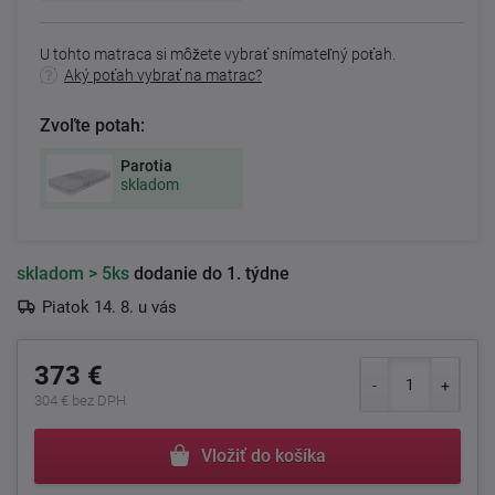
U tohto matraca si môžete vybrať snímateľný poťah.
Aký poťah vybrať na matrac?
Zvoľte potah:
Parotia
skladom
skladom
> 5ks
dodanie do 1. týdne
Piatok 14. 8. u vás
373 €
304 € bez DPH
Vložiť do košíka