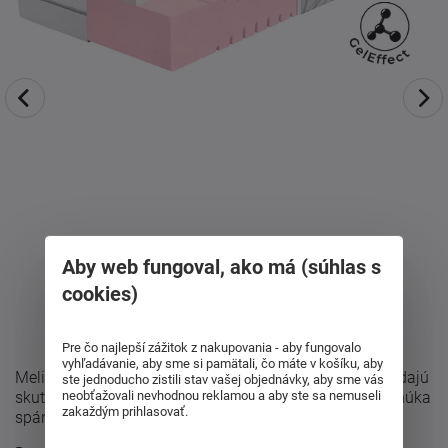
Aby web fungoval, ako má (súhlas s
cookies)
Pre čo najlepší zážitok z nakupovania - aby fungovalo
vyhľadávanie, aby sme si pamätali, čo máte v košíku, aby
Melira Soft 20 bola navrhnutá pre zákazníkov, ktorí hľadajú
ste jednoducho zistili stav vašej objednávky, aby sme vás
neobťažovali nevhodnou reklamou a aby ste sa nemuseli
skutočné mäkučké a poddajné vykonanie matraca. Ponúka
zakaždým prihlasovať.
spánok ako na obláčiku a ...