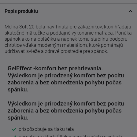
Popis produktu
Melira Soft 20 bola navrhnutá pre zákazníkov, ktorí hľadajú
skutočné mäkučké a poddajné vykonanie matraca. Ponúka
spánok ako na obláčiku a napriek tomu stabilnú podporu
chrbtice vďaka moderným materiálom, ktoré pomáhajú
udržiavať svieže a zdravé prostredie pre spánok.
GelEffect -komfort bez prehrievania.
Výsledkom je prirodzený komfort bez pocitu
zaborenia a bez obmedzenia pohybu počas
spánku.
Výsledkom je prirodzený komfort bez pocitu
zaborenia a bez obmedzenia pohybu počas
spánku.
prispôsobuje sa tlaku tela
pomáha rozkladať tlak v namáhaných miestach