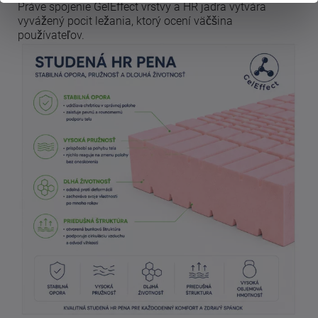
Práve spojenie GelEffect vrstvy a HR jadra vytvára
vyvážený pocit ležania, ktorý ocení väčšina
používateľov.