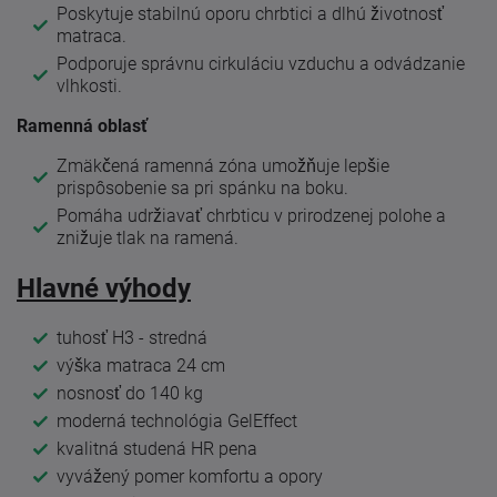
Poskytuje stabilnú oporu chrbtici a dlhú životnosť
matraca.
Podporuje správnu cirkuláciu vzduchu a odvádzanie
vlhkosti.
Ramenná oblasť
Zmäkčená ramenná zóna umožňuje lepšie
prispôsobenie sa pri spánku na boku.
Pomáha udržiavať chrbticu v prirodzenej polohe a
znižuje tlak na ramená.
Hlavné výhody
tuhosť H3 - stredná
výška matraca 24 cm
nosnosť do 140 kg
moderná technológia GelEffect
kvalitná studená HR pena
vyvážený pomer komfortu a opory