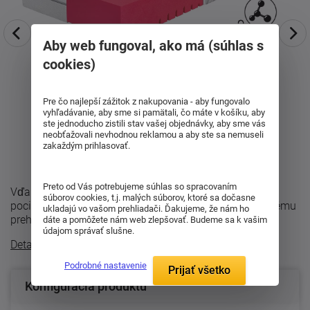
Aby web fungoval, ako má (súhlas s
cookies)
Pre čo najlepší zážitok z nakupovania - aby fungovalo
vyhľadávanie, aby sme si pamätali, čo máte v košíku, aby
ste jednoducho zistili stav vašej objednávky, aby sme vás
neobťažovali nevhodnou reklamou a aby ste sa nemuseli
zakaždým prihlasovať.
Preto od Vás potrebujeme súhlas so spracovaním
Vďaka modernej technológii GelEffect ponúka príjemný
súborov cookies, t.j. malých súborov, ktoré sa dočasne
pocit pri ľahnutí bez toho, aby dochádzalo k nepríjemnému
ukladajú vo vašom prehliadači. Ďakujeme, že nám ho
prehrievaniu alebo nadmernému ...
dáte a pomôžete nám web zlepšovať. Budeme sa k vašim
údajom správať slušne.
Detailný popis
Podrobné nastavenie
Prijať všetko
Konfigurácia produktu