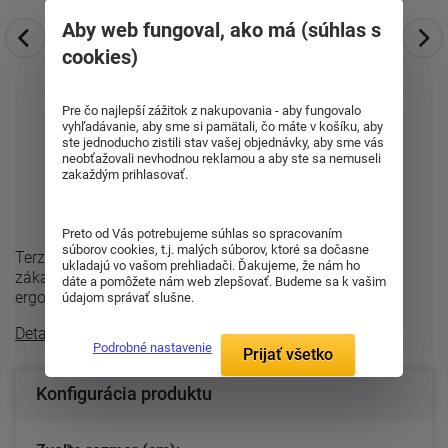
Aby web fungoval, ako má (súhlas s
cookies)
Pre čo najlepší zážitok z nakupovania - aby fungovalo
vyhľadávanie, aby sme si pamätali, čo máte v košíku, aby
ste jednoducho zistili stav vašej objednávky, aby sme vás
neobťažovali nevhodnou reklamou a aby ste sa nemuseli
zakaždým prihlasovať.
Preto od Vás potrebujeme súhlas so spracovaním
súborov cookies, t.j. malých súborov, ktoré sa dočasne
Terzaflex je komfortný lamelový rošt navrhnutý pre
ukladajú vo vašom prehliadači. Ďakujeme, že nám ho
zákazníkov, ktorí hľadajú vyššie pohodlie, modernú
dáte a pomôžete nám web zlepšovať. Budeme sa k vašim
ergonómiu a stabilnú oporu pri ...
údajom správať slušne.
Detailný popis
Podrobné nastavenie
Prijať všetko
Konfigurácia produktu