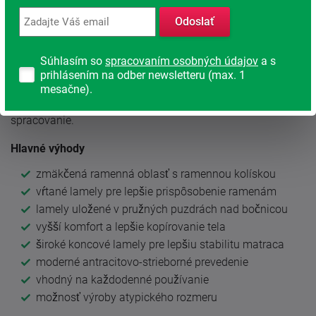
samotný matrac a lamely, ale aj ich pružné uloženie.
Výsledkom je citlivejšia reakcia na zaťaženie a príjemnejší
Odoslať
pocit pri ležaní.
Súhlasím so
spracovaním osobných údajov
a s
Široké koncové lamely
navyše stabilizujú matrac po celej
prihlásením na odber newsletteru (max. 1
dĺžke a pomáhajú obmedziť namáhanie jej okrajov.
mesačne).
Moderné antracitovo-strieborné prevedenie dodáva roštu
elegantný technický vzhľad a podčiarkuje jeho kvalitné
spracovanie.
Hlavné výhody
zmäkčená ramenná oblasť s ramennou kolískou
vŕtané lamely pre lepšie prispôsobenie ramenám
lamely uložené v pružných puzdrách nad bočnicou
vyšší komfort a lepšie kopírovanie tela
široké koncové lamely pre lepšiu stabilitu matraca
moderné antracitovo-strieborné prevedenie
vhodný na každodenné používanie
možnosť výroby atypického rozmeru