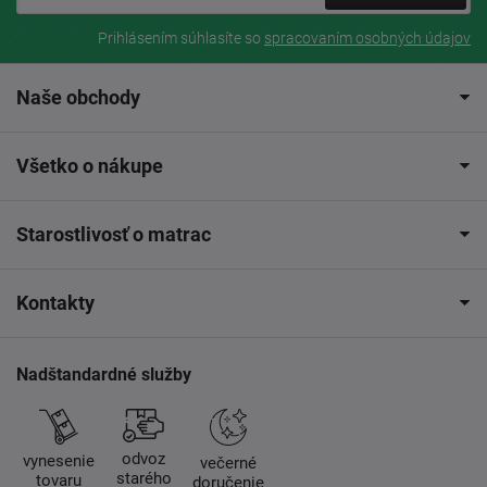
Prihlásením súhlasíte so
spracovaním osobných údajov
Naše obchody
Všetko o nákupe
Starostlivosť o matrac
Kontakty
Nadštandardné služby
odvoz
vynesenie
večerné
starého
tovaru
doručenie