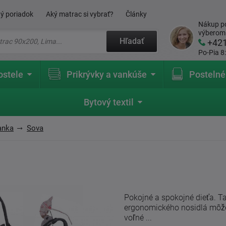
ý poriadok
Aký matrac si vybrať?
Články
Nákup po
výberom
Hľadať
+42
Po-Pia 8
ostele
Prikrývky a vankúše
Postelné
Bytový textil
anka
Sova
Pokojné a spokojné dieťa. T
ergonomického nosidlá môžet
voľné ...