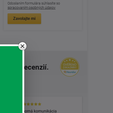
Odoslaním formulára súhlasíte so
spracovaním osobných údajov
Zavolajte mi
ívnych recenzií.
5
Výborná komunikácia