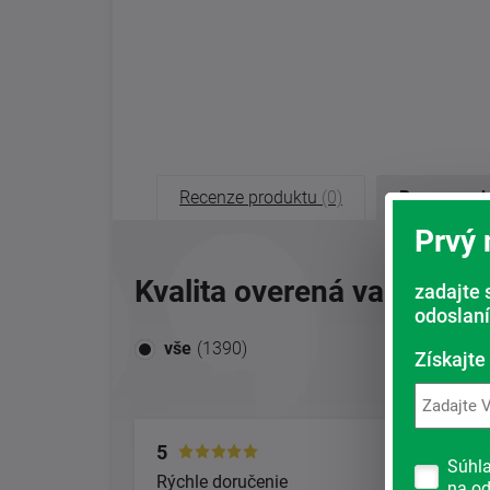
Recenze produktu
(0)
Recenze o
Prvý
Kvalita overená vami, naš
zadajte 
odoslaní
vše
(1390)
Získajte
5
5
Súhl
Rýchle doručenie
S o
na od