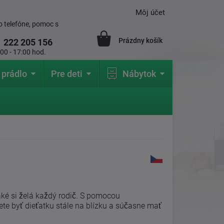
Môj účet
 telefóne, pomoc s
Prázdny košík
1
222 205 156
:00 - 17:00 hod.
 prádlo
Pre deti
Nábytok
aké si želá každý rodič. S pomocou
e byť dieťatku stále na blízku a súčasne mať