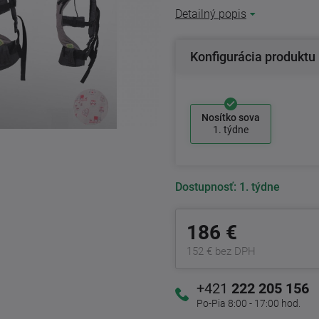
Detailný popis
Konfigurácia produktu
Nosítko sova
1. týdne
Dostupnosť:
1. týdne
186 €
152 € bez DPH
+421
222 205 156
Po-Pia 8:00 - 17:00 hod.