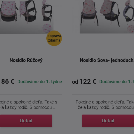
doprava
zdarma
Nosidlo Růžový
Nosidlo Sova- jednoduch
186 €
122 €
Dodáváme do 1. týdne
Dodáváme do 1. 
od
ojné a spokojné dieťa. Také si
Pokojné a spokojné dieťa. Tak
lá každý rodič. S pomocou ...
želá každý rodič. S pomocou 
Detail
Detail