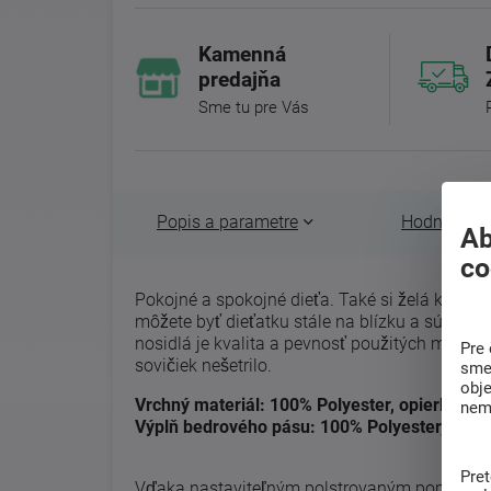
Kamenná
predajňa
Sme tu pre Vás
Popis a parametre
Hodnotenie 
Ab
co
Pokojné a spokojné dieťa. Také si želá každý
môžete byť dieťatku stále na blízku a súčasne 
nosidlá je kvalita a pevnosť použitých materi
Pre 
sovičiek nešetrilo.
sme 
obj
Vrchný materiál: 100% Polyester, opierka hl
nem
Výplň bedrového pásu: 100% Polyester, ram
Pre
Vďaka nastaviteľným polstrovaným popruhom s