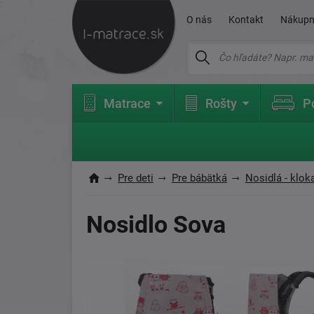
O nás
Kontakt
Nákupn
Matrace
Rošty
P
Pre deti
Pre bábätká
Nosidlá - klok
Nosidlo Sova