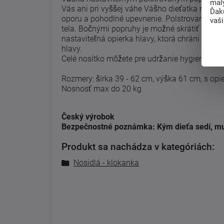
mal
Vás ani pri vyššej váhe Vášho dieťatka nepoh
Ďak
oporu a pohodlné upevnenie. Polstrovaný be
vaš
tela. Bočnými popruhy je možné skrátiť panel 
nastaviteľná opierka hlavy, ktorá chráni dieť
hlavy.
Celé nosítko môžete pre udržanie hygieny prať
Rozmery: šírka 39 - 62 cm, výška 61 cm, s op
Nosnosť max do 20 kg
Český výrobok
Bezpečnostné poznámka: Kým dieťa sedí, mu
Produkt sa nachádza v kategóriách:
Nosidlá - klokanka