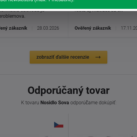
ac nam bol doruceny rychlo.
produktov prehľadný e-shop
unikacia obchodu je
rošta aj matrace sú ok
problemova.
ený zákazník
|
28.03.2026
Ověřený zákazník
|
17.11.2
zobraziť ďalšie recenzie
Odporúčaný tovar
K tovaru
Nosidlo Sova
odporúčame dokúpiť: