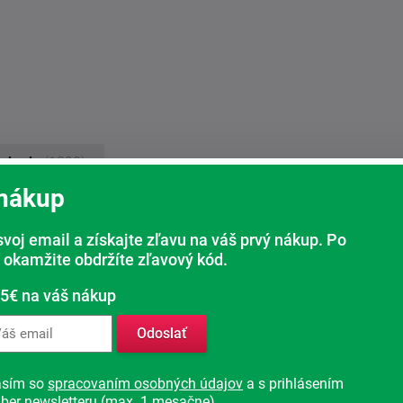
bchodu
(1390)
 nákup
imi zákazníkmi. Viac než 1000 pozit
svoj email a získajte zľavu na váš prvý nákup. Po
 okamžite obdržíte zľavový kód.
 5€ na váš nákup
Odoslať
5
asím so
spracovaním osobných údajov
a s prihlásením
bchodom sme spokojni.
rýchle dodanie dobrý výber
ber newsletteru (max. 1 mesačne).