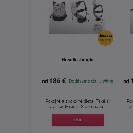
doprava
zdarma
Nosidlo Jungle
186 €
Dodáváme do 1. týdne
od
od
Pokojné a spokojné dieťa. Také si
Pok
želá každý rodič. S pomocou ...
že
Detail