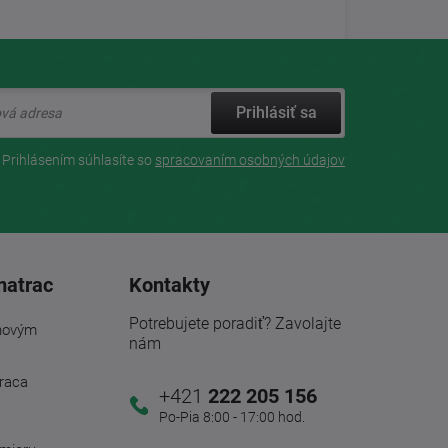
Prihlásiť sa
Prihlásením súhlasíte so
spracovaním osobných údajov
matrac
Kontakty
Potrebujete poradiť? Zavolajte
novým
nám
traca
+421
222 205 156
Po-Pia 8:00 - 17:00 hod.