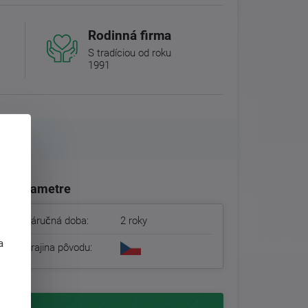
Rodinná firma
S tradíciou od roku
1991
Parametre
Záručná doba:
2 roky
j
a
Krajina pôvodu: