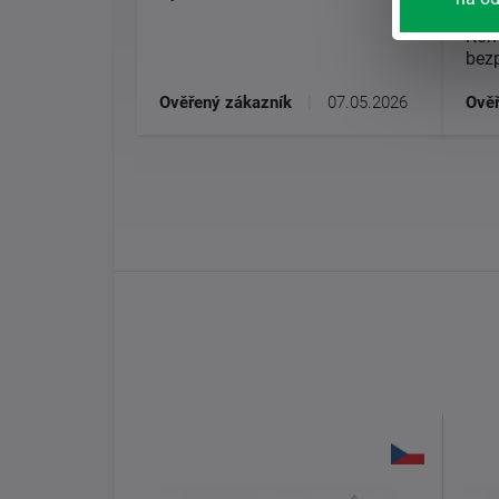
Matr
Kom
bez
Ověřený zákazník
|
07.05.2026
Ověř