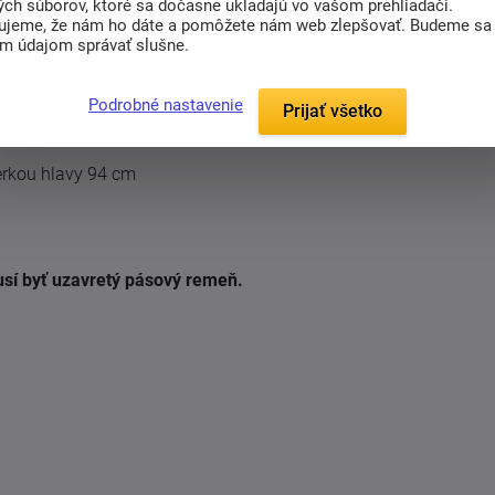
ých súborov, ktoré sa dočasne ukladajú vo vašom prehliadači.
odlné. Naopak Vám i dieťaťu zaistí dostatočnú
ujeme, že nám ho dáte a pomôžete nám web zlepšovať. Budeme sa
drový pás Vám napomôže k správnemu držaniu
im údajom správať slušne.
a bočné oporu. Nepostrádateľná je tiež správne
a pred slnkom, vetrom a zabezpečuje mu oporu
Podrobné nastavenie
Prijať všetko
 v práčke na 30 ° C
ierkou hlavy 94 cm
sí byť uzavretý pásový remeň.