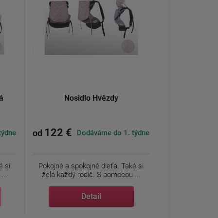
á
Nosidlo Hvězdy
122 €
týdne
Dodáváme do 1. týdne
od
é si
Pokojné a spokojné dieťa. Také si
...
želá každý rodič. S pomocou ...
Detail