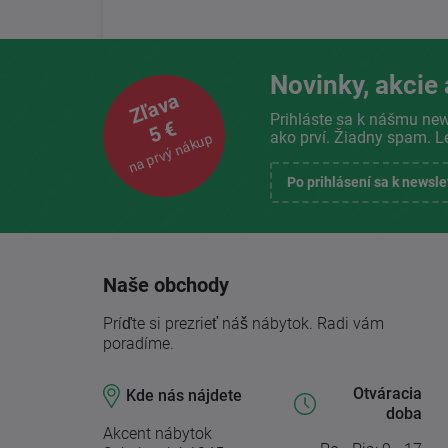
Novinky, akcie 
Zľava
Prihláste sa k nášmu new
5 €
ako prví. Žiadny spam. L
na prvý nákup
Po prihlásení sa k newsl
Naše obchody
Príďte si prezrieť náš nábytok. Radi vám
poradíme.
Otváracia
Kde nás nájdete
doba
Akcent nábytok