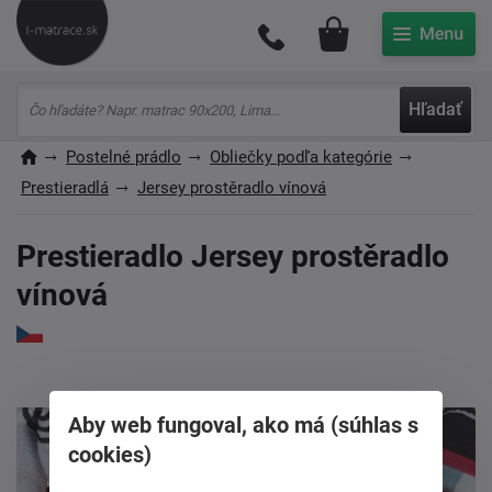
Môj účet
Hľadať
Postelné prádlo
Obliečky podľa kategórie
Prestieradlá
Jersey prostěradlo vínová
Prestieradlo Jersey prostěradlo
vínová
Aby web fungoval, ako má (súhlas s
cookies)