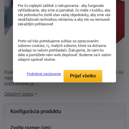
Pre čo najlepší zážitok z nakupovania - aby fungovalo
vyhľadávanie, aby sme si pamätali, čo máte v košíku, aby
ste jednoducho zistili stav vašej objednávky, aby sme vás
neobťažovali nevhodnou reklamou a aby ste sa nemuseli
zakaždým prihlasovať.
Preto od Vás potrebujeme súhlas so spracovaním
súborov cookies, t.j. malých súborov, ktoré sa dočasne
ukladajú vo vašom prehliadači. Ďakujeme, že nám ho
dáte a pomôžete nám web zlepšovať. Budeme sa k vašim
údajom správať slušne.
Kvalitné jersey plachta vínovej farby. Jersey prestieradlá sú
Podrobné nastavenie
Prijať všetko
napínacie, opatrené gumou v tunelíku. K výrobe týchto
prestieradiel je ...
Detailný popis
Konfigurácia produktu
Zvoľte rozmer (cm):