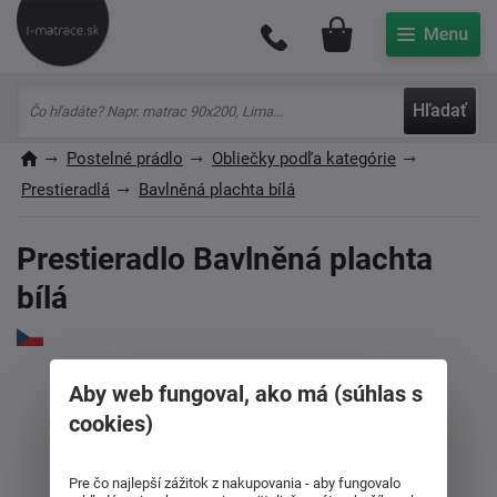
Môj účet
Hľadať
Postelné prádlo
Obliečky podľa kategórie
Prestieradlá
Bavlněná plachta bílá
Prestieradlo Bavlněná plachta
bílá
Aby web fungoval, ako má (súhlas s
cookies)
Pre čo najlepší zážitok z nakupovania - aby fungovalo