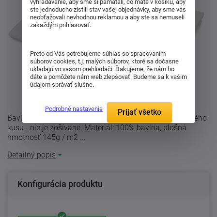
vyhľadávanie, aby sme si pamätali, čo máte v košíku, aby
ste jednoducho zistili stav vašej objednávky, aby sme vás
neobťažovali nevhodnou reklamou a aby ste sa nemuseli
zakaždým prihlasovať.
Preto od Vás potrebujeme súhlas so spracovaním
súborov cookies, t.j. malých súborov, ktoré sa dočasne
ukladajú vo vašom prehliadači. Ďakujeme, že nám ho
dáte a pomôžete nám web zlepšovať. Budeme sa k vašim
údajom správať slušne.
Podrobné nastavenie
Prijať všetko
Bavlnená plachta bielej farby. Dvojposteľ je ušité z jedného
kusu - nie je zošívané. Materiál: 100% bavlna, plošná
hmotnosť 145g / m2 ...
Detailný popis
Konfigurácia produktu