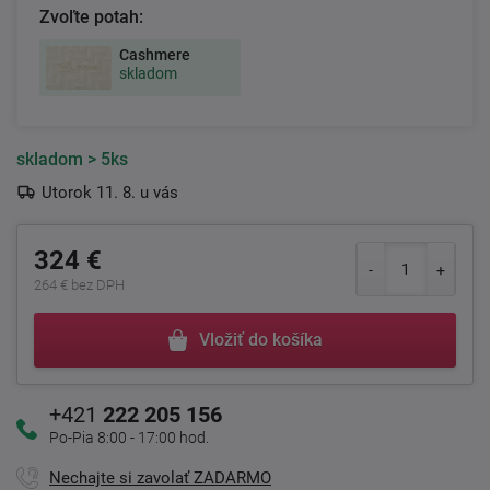
Zvoľte potah:
Cashmere
skladom
skladom
> 5ks
Utorok 11. 8. u vás
324 €
264 € bez DPH
Vložiť do košíka
+421
222 205 156
Po-Pia 8:00 - 17:00 hod.
Nechajte si zavolať ZADARMO