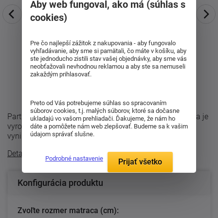
Aby web fungoval, ako má (súhlas s
cookies)
Pre čo najlepší zážitok z nakupovania - aby fungovalo
vyhľadávanie, aby sme si pamätali, čo máte v košíku, aby
ste jednoducho zistili stav vašej objednávky, aby sme vás
neobťažovali nevhodnou reklamou a aby ste sa nemuseli
zakaždým prihlasovať.
Preto od Vás potrebujeme súhlas so spracovaním
súborov cookies, t.j. malých súborov, ktoré sa dočasne
Partnerský matrac s poťahom Cashmere. Jadro matraca je
ukladajú vo vašom prehliadači. Ďakujeme, že nám ho
vyrobené z kombinácie pien Flexifoam, ktoré zaisťujú
dáte a pomôžete nám web zlepšovať. Budeme sa k vašim
údajom správať slušne.
vynikajúcu ortopedickosť, ...
Detailný popis
Podrobné nastavenie
Prijať všetko
Konfigurácia produktu
Zvoľte rozmer matraca (cm):