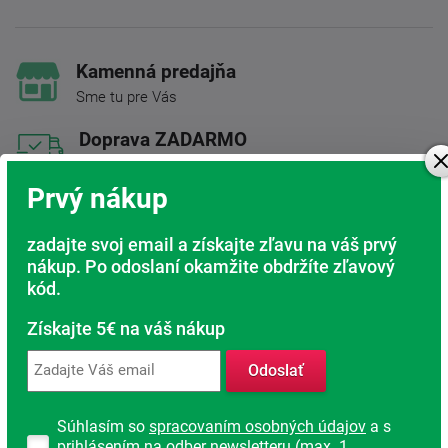
Kamenná predajňa
Sme tu pre Vás
Doprava ZADARMO
Pri nákupe nad 200 Eur
Prvý nákup
Radi poradíme s výberom
Nájdite vhodný matrac
zadajte svoj email a získajte zľavu na váš prvý
nákup. Po odoslaní okamžite obdržíte zľavový
Rodinná firma
kód.
S tradíciou od roku 1991
Získajte 5€ na váš nákup
Odoslať
Popis produktu
Súhlasím so
spracovaním osobných údajov
a s
Partnerský matrac s poťahom Cashmere. Jadro matraca je
prihlásením na odber newsletteru (max. 1