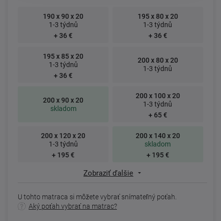
190 x 90 x 20
195 x 80 x 20
1-3 týdnů
1-3 týdnů
+ 36 €
+ 36 €
195 x 85 x 20
200 x 80 x 20
1-3 týdnů
1-3 týdnů
+ 36 €
200 x 100 x 20
200 x 90 x 20
1-3 týdnů
skladom
+ 65 €
200 x 120 x 20
200 x 140 x 20
1-3 týdnů
skladom
+ 195 €
+ 195 €
Zobraziť ďalšie
U tohto matraca si môžete vybrať snímateľný poťah.
Aký poťah vybrať na matrac?