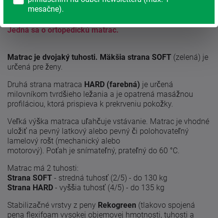
vyrobené z kombinácie pien Flexifoam, ktoré zaisťujú
mesačne).
vynikajúcu ortopedickosť, elasticitu, vzdušnosť a odolnosť.
Jedná sa o ortopedickú matrac.
Matrac je dvojaký tuhosti. Mäkšia strana SOFT
(zelená) je
určená pre ženy.
Druhá strana matraca
HARD (farebná)
je určená
milovníkom tvrdšieho ležania a je opatrená masážnou
profiláciou, ktorá prispieva k prekrveniu pokožky.
Veľká výška matraca uľahčuje vstávanie. Matrac je vhodné
uložiť na pevný latkový alebo pevný či polohovateľný
lamelový rošt (mechanický alebo
motorový). Poťah je snímateľný, prateľný do 60 °C.
Matrac má 2 tuhosti:
Strana SOFT
- stredná tuhosť (2/5) - do 130 kg
Strana HARD
- vyššia tuhosť (4/5) - do 135 kg
Stabilizačné vrstvy z peny
Rekogreen
(tlakovo spojená
pena flexifoam vysokej objemovej hmotnosti, tuhosti a