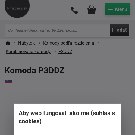
Môj účet
Hľadať
Nábytok
Komody podľa rozdelenia
Kombinované komody
P3DDZ
Komoda P3DDZ
Aby web fungoval, ako má (súhlas s
cookies)