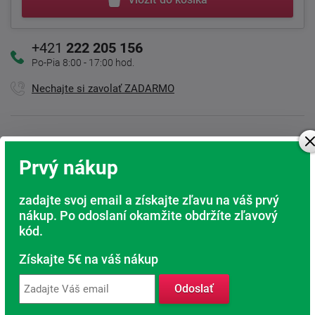
+421
222 205 156
Po-Pia 8:00 - 17:00 hod.
Nechajte si zavolať ZADARMO
Kamenná predajňa
Prvý nákup
Sme tu pre Vás
Doprava ZADARMO
zadajte svoj email a získajte zľavu na váš prvý
Pri nákupe nad 200 Eur
nákup. Po odoslaní okamžite obdržíte zľavový
kód.
Radi poradíme s výberom
Získajte 5€ na váš nákup
Nájdite vhodný matrac
Odoslať
Rodinná firma
S tradíciou od roku 1991