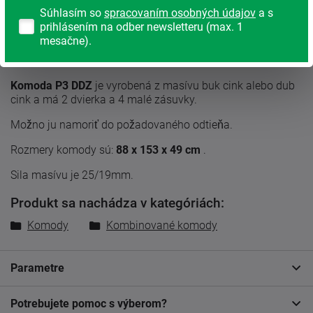
Súhlasím so
spracovaním osobných údajov
a s
prihlásením na odber newsletteru (max. 1
mesačne).
Popis produktu
Komoda P3 DDZ
je vyrobená z masívu buk cink alebo dub
cink a má 2 dvierka a 4 malé zásuvky.
Možno ju namoriť do požadovaného odtieňa.
Rozmery komody sú:
88 x 153 x 49 cm
.
Sila masívu je 25/19mm.
Produkt sa nachádza v kategóriách:
Komody
Kombinované komody
Parametre
Potrebujete pomoc s výberom?