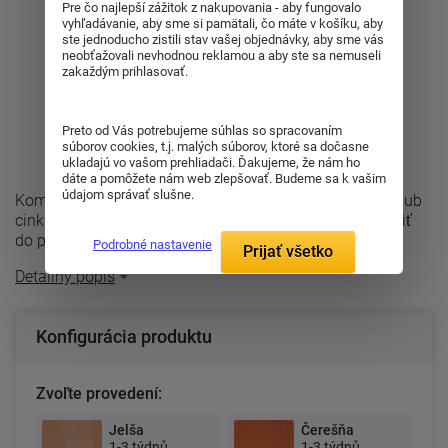
Pre čo najlepší zážitok z nakupovania - aby fungovalo
vyhľadávanie, aby sme si pamätali, čo máte v košíku, aby
ste jednoducho zistili stav vašej objednávky, aby sme vás
neobťažovali nevhodnou reklamou a aby ste sa nemuseli
zakaždým prihlasovať.
Preto od Vás potrebujeme súhlas so spracovaním
súborov cookies, t.j. malých súborov, ktoré sa dočasne
ukladajú vo vašom prehliadači. Ďakujeme, že nám ho
dáte a pomôžete nám web zlepšovať. Budeme sa k vašim
údajom správať slušne.
Komoda P3 DDZ je vyrobená z masívu buk cink alebo dub
cink a má 2 dvierka a 4 malé zásuvky. Možno ju namoriť
do požadovaného odtieňa. ...
Podrobné nastavenie
Prijať všetko
Detailný popis
Konfigurácia produktu
Zvoľte provedení:
Jelša
Čerešňa
1-3 týdnů
1-3 týdnů