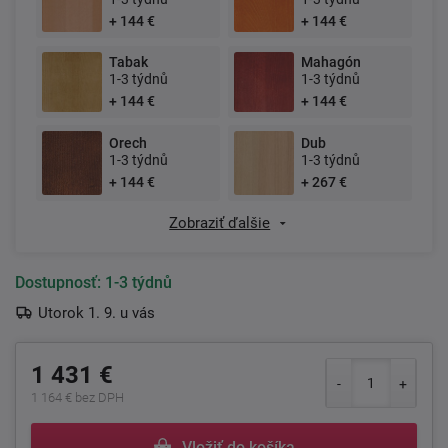
+ 144 €
+ 144 €
Tabak
Mahagón
1-3 týdnů
1-3 týdnů
+ 144 €
+ 144 €
Orech
Dub
1-3 týdnů
1-3 týdnů
+ 144 €
+ 267 €
Zobraziť ďalšie
Dostupnosť:
1-3 týdnů
Utorok 1. 9. u vás
1 431 €
1 164 € bez DPH
Vložiť do košíka