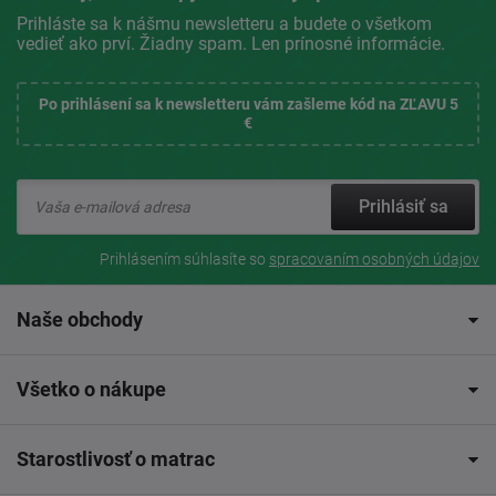
Prihláste sa k nášmu newsletteru a budete o všetkom
vedieť ako prví. Žiadny spam. Len prínosné informácie.
Po prihlásení sa k newsletteru vám zašleme kód na ZĽAVU 5
€
Prihlásiť sa
Prihlásením súhlasíte so
spracovaním osobných údajov
Naše obchody
Všetko o nákupe
Starostlivosť o matrac