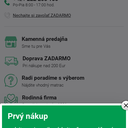
Po-Pia 8:00 - 17:00 hod.
Nechajte si zavolať ZADARMO
Kamenná predajňa
Sme tu pre Vás
Doprava ZADARMO
Pri nákupe nad 200 Eur
Radi poradíme s výberom
Nájdite vhodný matrac
Rodinná firma
S tradíciou od roku 1991
Prvý nákup
Popis produktu