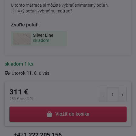
U tohto matraca si môžete vybrať snímateľný poťah.
Aký poťah vybrať na matrac?
Zvoľte potah:
Silver Line
skladom
skladom
1 ks
Utorok 11. 8. u vás
311 €
253 € bez DPH
Vložiť do košíka
+421
222 205 156