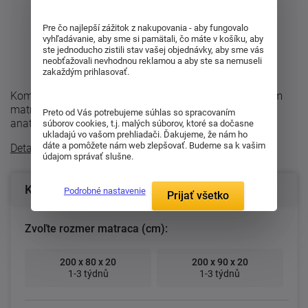
Pre čo najlepší zážitok z nakupovania - aby fungovalo
vyhľadávanie, aby sme si pamätali, čo máte v košíku, aby
ste jednoducho zistili stav vašej objednávky, aby sme vás
neobťažovali nevhodnou reklamou a aby ste sa nemuseli
zakaždým prihlasovať.
Komfortný sedemzónový matrac Enigma je partnerským
matracom, pretože je dvojaký tuhosti. Je ortopedická,
Preto od Vás potrebujeme súhlas so spracovaním
anatomická a hygienická. Teraz v ...
súborov cookies, t.j. malých súborov, ktoré sa dočasne
ukladajú vo vašom prehliadači. Ďakujeme, že nám ho
dáte a pomôžete nám web zlepšovať. Budeme sa k vašim
Detailný popis
údajom správať slušne.
Konfigurácia produktu
Podrobné nastavenie
Prijať všetko
Zvoľte rozmer matraca (cm):
200 x 80 x 20
200 x 90 x 20
1-3 týdnů
1-3 týdnů