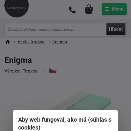
Môj účet
Hľadať
Akcia Tropico
Enigma
Enigma
Výrobca:
Tropico
Aby web fungoval, ako má (súhlas s
cookies)