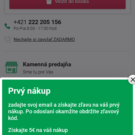
Vložiť do košíka
+421
222 205 156
Po-Pia 8:00 - 17:00 hod.
Nechajte si zavolať ZADARMO
Kamenná predajňa
Sme tu pre Vás
Doprava ZADARMO
Prvý nákup
Pri nákupe nad 200 Eur
zadajte svoj email a získajte zľavu na váš prvý
Radi poradíme s výberom
nákup. Po odoslaní okamžite obdržíte zľavový
Nájdite vhodný matrac
kód.
Rodinná firma
Získajte 5€ na váš nákup
S tradíciou od roku 1991