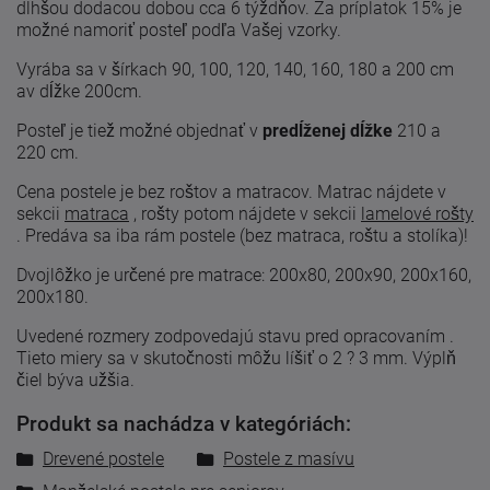
dlhšou dodacou dobou cca 6 týždňov. Za príplatok 15% je
možné namoriť posteľ podľa Vašej vzorky.
Vyrába sa v šírkach 90, 100, 120, 140, 160, 180 a 200 cm
av dĺžke 200cm.
Posteľ je tiež možné objednať v
predĺženej dĺžke
210 a
220 cm.
Cena postele je bez roštov a matracov. Matrac nájdete v
sekcii
matraca
, rošty potom nájdete v sekcii
lamelové rošty
.
Predáva sa iba rám postele (bez matraca, roštu a stolíka)!
Dvojlôžko je určené pre matrace: 200x80, 200x90, 200x160,
200x180.
Uvedené
rozmery zodpovedajú
stavu
pred
opracovaním
.
Tieto
miery
sa
v skutočnosti
môžu líšiť
o 2
?
3
mm. Výplň
čiel býva užšia.
Produkt sa nachádza v kategóriách:
Drevené postele
Postele z masívu