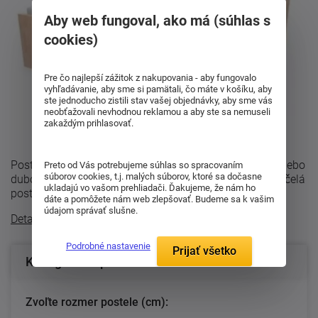
Aby web fungoval, ako má (súhlas s
cookies)
Pre čo najlepší zážitok z nakupovania - aby fungovalo
vyhľadávanie, aby sme si pamätali, čo máte v košíku, aby
ste jednoducho zistili stav vašej objednávky, aby sme vás
neobťažovali nevhodnou reklamou a aby ste sa nemuseli
zakaždým prihlasovať.
Posteľ Nikoleta s plným čelom sa vyrába z bukového alebo
Preto od Vás potrebujeme súhlas so spracovaním
súborov cookies, t.j. malých súborov, ktoré sa dočasne
dubového masívu o hrúbke 27mm (bočnice) a 40 mm (čelá
ukladajú vo vašom prehliadači. Ďakujeme, že nám ho
postele) a so štruktúrou ...
dáte a pomôžete nám web zlepšovať. Budeme sa k vašim
údajom správať slušne.
Detailný popis
Podrobné nastavenie
Prijať všetko
Konfigurácia produktu
Zvoľte rozmer postele (cm):