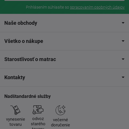
Prihlásením súhlasíte so
spracovaním osobných údajov
Naše obchody
Všetko o nákupe
Starostlivosť o matrac
Kontakty
Nadštandardné služby
odvoz
vynesenie
večerné
starého
tovaru
doručenie
tovaru