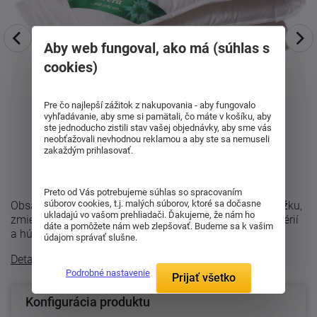
Aby web fungoval, ako má (súhlas s
cookies)
Pre čo najlepší zážitok z nakupovania - aby fungovalo
vyhľadávanie, aby sme si pamätali, čo máte v košíku, aby
ste jednoducho zistili stav vašej objednávky, aby sme vás
neobťažovali nevhodnou reklamou a aby ste sa nemuseli
zakaždým prihlasovať.
Preto od Vás potrebujeme súhlas so spracovaním
súborov cookies, t.j. malých súborov, ktoré sa dočasne
Obsahuje výťažky Aloe Vera. Priaznivo pôsobí na pokožku,
ukladajú vo vašom prehliadači. Ďakujeme, že nám ho
zmierňuje bolesti svalov a kĺbov a redukuje výskyt baktérií
dáte a pomôžete nám web zlepšovať. Budeme sa k vašim
a húb. Pre ...
údajom správať slušne.
Detailný popis
Podrobné nastavenie
Prijať všetko
Konfigurácia produktu