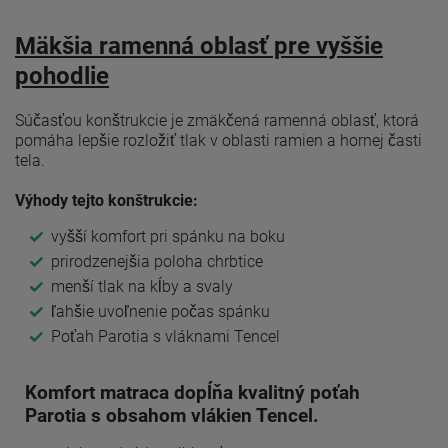
Mäkšia ramenná oblasť pre vyššie
pohodlie
Súčasťou konštrukcie je zmäkčená ramenná oblasť, ktorá
pomáha lepšie rozložiť tlak v oblasti ramien a hornej časti
tela.
Výhody tejto konštrukcie:
vyšší komfort pri spánku na boku
prirodzenejšia poloha chrbtice
menší tlak na kĺby a svaly
ľahšie uvoľnenie počas spánku
Poťah Parotia s vláknami Tencel
Komfort matraca dopĺňa kvalitný poťah
Parotia s obsahom vlákien Tencel.