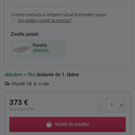
U tohto matraca si môžete vybrať snímateľný poťah.
Aký poťah vybrať na matrac?
Zvoľte potah:
Parotia
skladom
skladom
> 5ks
dodanie do 1. týdne
Utorok 18. 8. u vás
373 €
304 € bez DPH
Vložiť do košíka