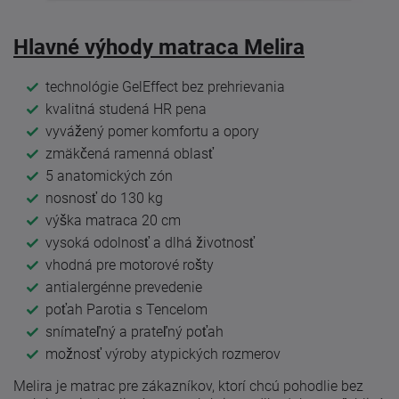
Hlavné výhody matraca Melira
technológie GelEffect bez prehrievania
kvalitná studená HR pena
vyvážený pomer komfortu a opory
zmäkčená ramenná oblasť
5 anatomických zón
nosnosť do 130 kg
výška matraca 20 cm
vysoká odolnosť a dlhá životnosť
vhodná pre motorové rošty
antialergénne prevedenie
poťah Parotia s Tencelom
snímateľný a prateľný poťah
možnosť výroby atypických rozmerov
Melira je matrac pre zákazníkov, ktorí chcú pohodlie bez