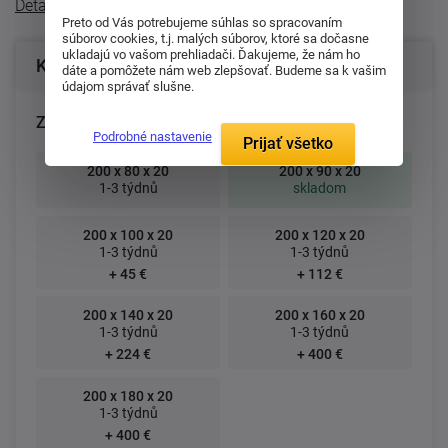
Detailný popis
Preto od Vás potrebujeme súhlas so spracovaním
súborov cookies, t.j. malých súborov, ktoré sa dočasne
ukladajú vo vašom prehliadači. Ďakujeme, že nám ho
Konfigurácia produktu
dáte a pomôžete nám web zlepšovať. Budeme sa k vašim
údajom správať slušne.
Zvoľte rozmer matraca (cm):
Podrobné nastavenie
Prijať všetko
200 x 80 x 20
200 x 90 x 20
1-3 týdnů
skladom
200 x 100 x 20
200 x 120 x 20
1-3 týdnů
1-3 týdnů
+ 45 €
+ 112 €
200 x 140 x 20
200 x 160 x 20
1-3 týdnů
1-3 týdnů
+ 224 €
+ 400 €
200 x 180 x 20
1-3 týdnů
+ 400 €