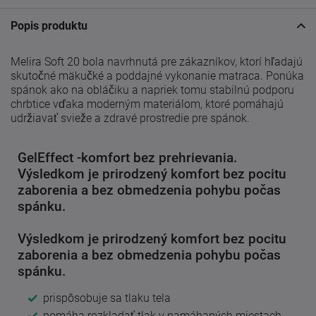
Popis produktu
Melira Soft 20 bola navrhnutá pre zákazníkov, ktorí hľadajú
skutočné mäkučké a poddajné vykonanie matraca. Ponúka
spánok ako na obláčiku a napriek tomu stabilnú podporu
chrbtice vďaka moderným materiálom, ktoré pomáhajú
udržiavať svieže a zdravé prostredie pre spánok.
GelEffect -komfort bez prehrievania.
Výsledkom je prirodzený komfort bez pocitu
zaborenia a bez obmedzenia pohybu počas
spánku.
Výsledkom je prirodzený komfort bez pocitu
zaborenia a bez obmedzenia pohybu počas
spánku.
prispôsobuje sa tlaku tela
pomáha rozkladať tlak v namáhaných miestach