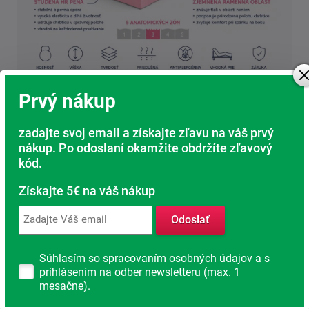
Prvý nákup
zadajte svoj email a získajte zľavu na váš prvý
Stabilná opora vďaka kvalitnej HR pene
nákup. Po odoslaní okamžite obdržíte zľavový
Pod komfortnou vrstvou sa nachádza kvalitná studená
kód.
HR pena s vysokou objemovou hmotnosťou.
Získajte 5€ na váš nákup
Tá zaisťuje:
Odoslať
stabilnú oporu chrbtice
dlhú životnosť matraca
Súhlasím so
spracovaním osobných údajov
a s
vysokú odolnosť proti deformáciám
prihlásením na odber newsletteru (max. 1
komfortná pružnosť pri každom pohybe
mesačne).