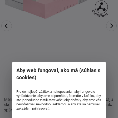
Aby web fungoval, ako má (súhlas s
cookies)
Pre čo najlepší zážitok z nakupovania - aby fungovalo
vyhľadávanie, aby sme si pamätali, čo máte v košíku, aby
Melira Soft 20 bola navrhnutá pre zákazníkov, ktorí hľadajú
ste jednoducho zistili stav vašej objednávky, aby sme vás
neobťažovali nevhodnou reklamou a aby ste sa nemuseli
skutočné mäkučké a poddajné vykonanie matraca. Ponúka
zakaždým prihlasovať.
spánok ako na obláčiku a ...