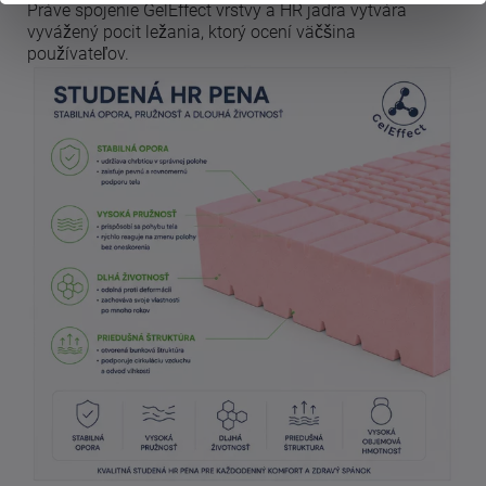
Práve spojenie GelEffect vrstvy a HR jadra vytvára
vyvážený pocit ležania, ktorý ocení väčšina
používateľov.