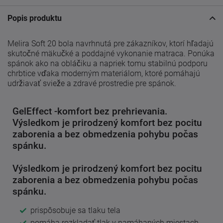
Popis produktu
Melira Soft 20 bola navrhnutá pre zákazníkov, ktorí hľadajú
skutočné mäkučké a poddajné vykonanie matraca. Ponúka
spánok ako na obláčiku a napriek tomu stabilnú podporu
chrbtice vďaka moderným materiálom, ktoré pomáhajú
udržiavať svieže a zdravé prostredie pre spánok.
GelEffect -komfort bez prehrievania.
Výsledkom je prirodzený komfort bez pocitu
zaborenia a bez obmedzenia pohybu počas
spánku.
Výsledkom je prirodzený komfort bez pocitu
zaborenia a bez obmedzenia pohybu počas
spánku.
prispôsobuje sa tlaku tela
pomáha rozkladať tlak v namáhaných miestach