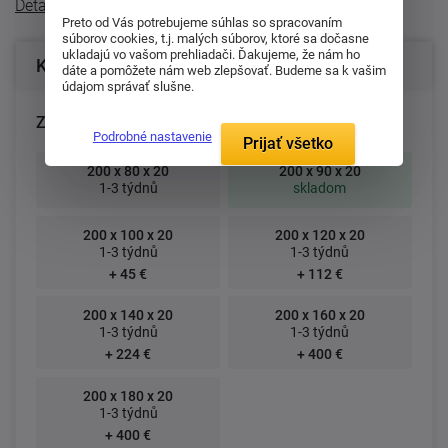
Detailný popis
Preto od Vás potrebujeme súhlas so spracovaním
súborov cookies, t.j. malých súborov, ktoré sa dočasne
ukladajú vo vašom prehliadači. Ďakujeme, že nám ho
Konfigurácia produktu
dáte a pomôžete nám web zlepšovať. Budeme sa k vašim
údajom správať slušne.
Zvoľte rozmer matraca (cm):
Podrobné nastavenie
Prijať všetko
200 x 80 x 20
200 x 90 x 20
1-3 týdnů
skladom
200 x 100 x 20
200 x 120 x 20
1-3 týdnů
1-3 týdnů
+ 45 €
+ 112 €
200 x 140 x 20
200 x 160 x 20
1-3 týdnů
1-3 týdnů
+ 224 €
+ 400 €
200 x 180 x 20
1-3 týdnů
+ 400 €