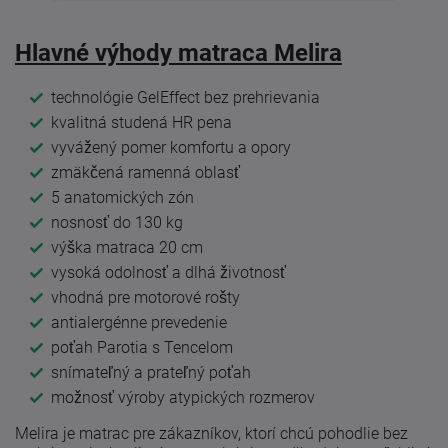
Hlavné výhody matraca Melira
technológie GelEffect bez prehrievania
kvalitná studená HR pena
vyvážený pomer komfortu a opory
zmäkčená ramenná oblasť
5 anatomických zón
nosnosť do 130 kg
výška matraca 20 cm
vysoká odolnosť a dlhá životnosť
vhodná pre motorové rošty
antialergénne prevedenie
poťah Parotia s Tencelom
snímateľný a prateľný poťah
možnosť výroby atypických rozmerov
Melira je matrac pre zákazníkov, ktorí chcú pohodlie bez