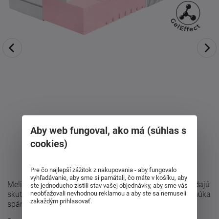
Aby web fungoval, ako má (súhlas s
cookies)
Pre čo najlepší zážitok z nakupovania - aby fungovalo
vyhľadávanie, aby sme si pamätali, čo máte v košíku, aby
Melira Soft 20 bola navrhnutá pre zákazníkov, ktorí hľadajú
ste jednoducho zistili stav vašej objednávky, aby sme vás
neobťažovali nevhodnou reklamou a aby ste sa nemuseli
skutočné mäkučké a poddajné vykonanie matraca. Ponúka
zakaždým prihlasovať.
spánok ako na obláčiku a ...