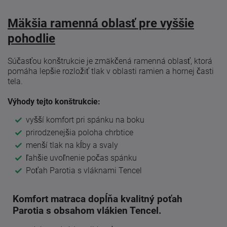
Mäkšia ramenná oblasť pre vyššie
pohodlie
Súčasťou konštrukcie je zmäkčená ramenná oblasť, ktorá
pomáha lepšie rozložiť tlak v oblasti ramien a hornej časti
tela.
Výhody tejto konštrukcie:
vyšší komfort pri spánku na boku
prirodzenejšia poloha chrbtice
menší tlak na kĺby a svaly
ľahšie uvoľnenie počas spánku
Poťah Parotia s vláknami Tencel
Komfort matraca dopĺňa kvalitný poťah
Parotia s obsahom vlákien Tencel.