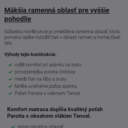
Mäkšia ramenná oblasť pre vyššie
pohodlie
Súčasťou konštrukcie je zmäkčená ramenná oblasť, ktorá
pomáha lepšie rozložiť tlak v oblasti ramien a hornej časti
tela.
Výhody tejto konštrukcie:
vyšší komfort pri spánku na boku
prirodzenejšia poloha chrbtice
menší tlak na kĺby a svaly
ľahšie uvoľnenie počas spánku
Poťah Parotia s vláknami Tencel
Komfort matraca dopĺňa kvalitný poťah
Parotia s obsahom vlákien Tencel.
dobre odvádza vlhkosť