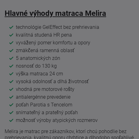
Hlavné výhody matraca Melira
technológie GelEffect bez prehrievania
kvalitná studená HR pena
vyvážený pomer komfortu a opory
zmäkčená ramenná oblasť
5 anatomických zón
nosnosť do 130 kg
výška matraca 24 cm
vysoká odolnosť a dlhá životnosť
vhodná pre motorové rošty
antialergénne prevedenie
poťah Parotia s Tencelom
snímateľný a prateľný poťah
možnosť výroby atypických rozmerov
Melira je matrac pre zákazníkov, ktorí chcú pohodlie bez
prehrievania, kvalitnú oporu chrbtice a dlhodobo spoľahlivé