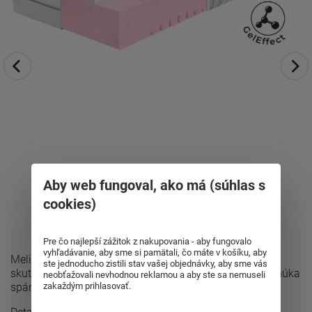
Aby web fungoval, ako má (súhlas s
cookies)
Pre čo najlepší zážitok z nakupovania - aby fungovalo
vyhľadávanie, aby sme si pamätali, čo máte v košíku, aby
Melira bola navrhnutá pre zákazníkov, ktorí hľadajú
ste jednoducho zistili stav vašej objednávky, aby sme vás
skutočné mäkučké a poddajné vykonanie matraca. Ponúka
neobťažovali nevhodnou reklamou a aby ste sa nemuseli
zakaždým prihlasovať.
spánok ako na obláčiku a napriek ...