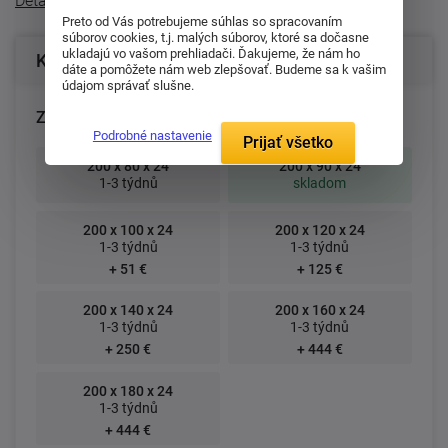
Detailný popis
Preto od Vás potrebujeme súhlas so spracovaním
súborov cookies, t.j. malých súborov, ktoré sa dočasne
ukladajú vo vašom prehliadači. Ďakujeme, že nám ho
Konfigurácia produktu
dáte a pomôžete nám web zlepšovať. Budeme sa k vašim
údajom správať slušne.
Zvoľte rozmer matraca (cm):
Podrobné nastavenie
Prijať všetko
200 x 80 x 24
200 x 90 x 24
1-3 týdnů
skladom
200 x 100 x 24
200 x 120 x 24
1-3 týdnů
1-3 týdnů
+ 51 €
+ 125 €
200 x 140 x 24
200 x 160 x 24
1-3 týdnů
1-3 týdnů
+ 250 €
+ 444 €
200 x 180 x 24
1-3 týdnů
+ 444 €