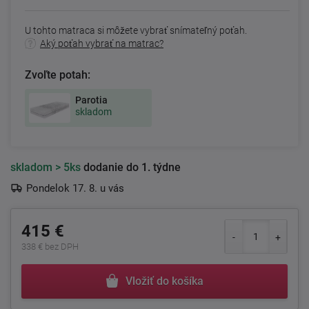
U tohto matraca si môžete vybrať snímateľný poťah.
Aký poťah vybrať na matrac?
Zvoľte potah:
Parotia
skladom
skladom
> 5ks
dodanie do 1. týdne
Pondelok 17. 8. u vás
415 €
338 € bez DPH
Vložiť do košíka