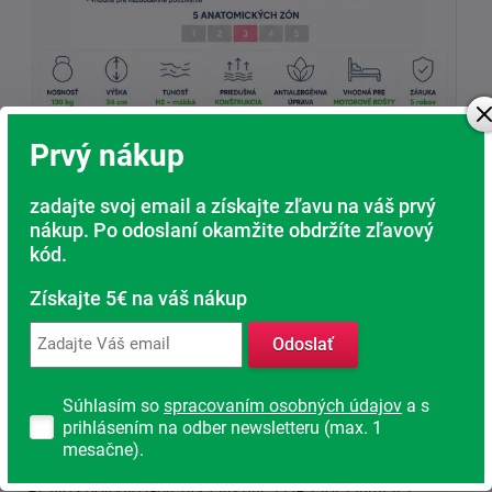
Prvý nákup
Stabilná opora vďaka kvalitnej HR pene
zadajte svoj email a získajte zľavu na váš prvý
nákup. Po odoslaní okamžite obdržíte zľavový
Pod komfortnou vrstvou sa nachádza kvalitná studená
kód.
HR pena s vysokou objemovou hmotnosťou.
Získajte 5€ na váš nákup
Tá zaisťuje:
Odoslať
stabilnú oporu chrbtice
dlhú životnosť matraca
vysokú odolnosť proti deformáciám
Súhlasím so
spracovaním osobných údajov
a s
prihlásením na odber newsletteru (max. 1
komfortná pružnosť pri každom pohybe
mesačne).
Práve spojenie GelEffect vrstvy a HR jadra vytvára