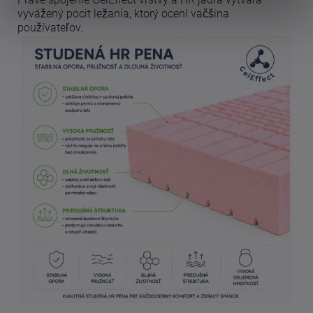
vyvážený pocit ležania, ktorý ocení väčšina
používateľov.