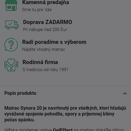
Kamenná predajňa
Sme tu pre Vás
Doprava ZADARMO
Pri nákupe nad 200 Eur
Radi poradíme s výberom
Nájdite vhodný matrac
Rodinná firma
S tradíciou od roku 1991
Popis produktu
Matrac Synora 20 je navrhnutý pre všetkých, ktorí hľadajú
vyvážené spojenie pohodlia, opory a príjemnej klímy
počas spánku.
Vďaka modernej vrstve
GelEffect
sa matrac dokáže citlivo