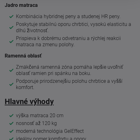
Jadro matraca
Kombinácia hybridnej peny a studenej HR peny.
Poskytuje stabilnú oporu chrbtici, vysokú elasticitu a
dlhú životnosť.
Prispieva k dobrému odvetraniu a rýchlej reakcii
matraca na zmenu polohy.
Ramenná oblasť
Zmäkčená ramenná zóna pomáha lepšie uvoľniť
oblasť ramien pri spánku na boku.
Podporuje prirodzenejšiu polohu chrbtice a vyšší
komfort.
Hlavné výhody
výška matraca 20 cm
nosnosť až 120 kg
moderná technológia GelEffect
ideálny pomer komfortu a opory