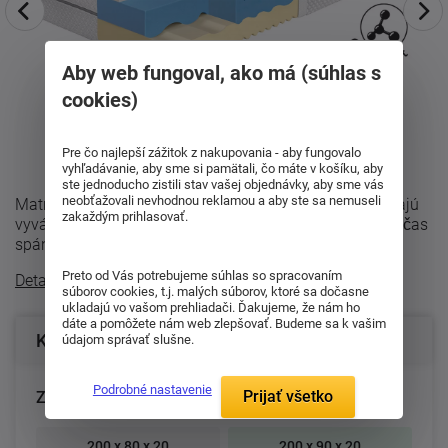
Aby web fungoval, ako má (súhlas s
cookies)
Pre čo najlepší zážitok z nakupovania - aby fungovalo
vyhľadávanie, aby sme si pamätali, čo máte v košíku, aby
ste jednoducho zistili stav vašej objednávky, aby sme vás
neobťažovali nevhodnou reklamou a aby ste sa nemuseli
Matrac Synora 20 je navrhnutý pre všetkých, ktorí hľadajú
zakaždým prihlasovať.
vyvážené spojenie pohodlia, opory a príjemnej klímy počas
spánku. Vďaka modernej ...
Preto od Vás potrebujeme súhlas so spracovaním
Detailný popis
súborov cookies, t.j. malých súborov, ktoré sa dočasne
ukladajú vo vašom prehliadači. Ďakujeme, že nám ho
dáte a pomôžete nám web zlepšovať. Budeme sa k vašim
Konfigurácia produktu
údajom správať slušne.
Podrobné nastavenie
Prijať všetko
Zvoľte rozmer matraca (cm):
200 x 80 x 20
200 x 90 x 20