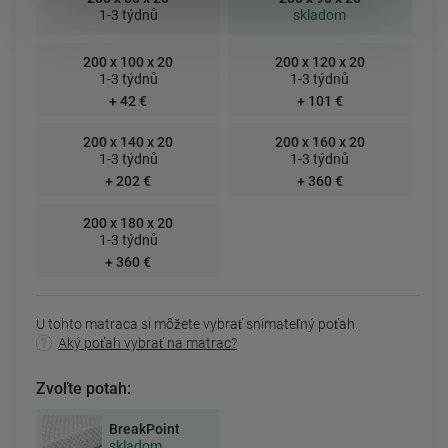
1-3 týdnů
skladom
200 x 100 x 20
200 x 120 x 20
1-3 týdnů
1-3 týdnů
+ 42 €
+ 101 €
200 x 140 x 20
200 x 160 x 20
1-3 týdnů
1-3 týdnů
+ 202 €
+ 360 €
200 x 180 x 20
1-3 týdnů
+ 360 €
U tohto matraca si môžete vybrať snímateľný poťah.
Aký poťah vybrať na matrac?
Zvoľte potah:
BreakPoint
skladom