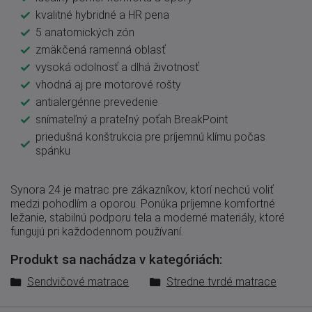
kvalitné hybridné a HR pena
5 anatomických zón
zmäkčená ramenná oblasť
vysoká odolnosť a dlhá životnosť
vhodná aj pre motorové rošty
antialergénne prevedenie
snímateľný a prateľný poťah BreakPoint
priedušná konštrukcia pre príjemnú klímu počas
spánku
Synora 24 je matrac pre zákazníkov, ktorí nechcú voliť
medzi pohodlím a oporou. Ponúka príjemne komfortné
ležanie, stabilnú podporu tela a moderné materiály, ktoré
fungujú pri každodennom používaní.
Produkt sa nachádza v kategóriách:
Sendvičové matrace
Stredne tvrdé matrace