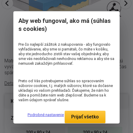
Aby web fungoval, ako má (súhlas
s cookies)
Pre čo najlepší zážitok z nakupovania - aby fungovalo
vyhľadávanie, aby sme si pamätali, čo máte v košíku,
aby ste jednoducho zistili stav vašej objednávky, aby
sme vás neobťažovali nevhodnou reklamou a aby ste sa
Matrac Synora 24 je navrhnutý pre všetkých, ktorí hľadajú
nemuseli zakaždým prihlasovať.
vyvážené spojenie pohodlia, opory a príjemnej klímy počas
spánku. Vďaka modernej ...
Preto od Vás potrebujeme súhlas so spracovaním
Detailný popis
súborov cookies, t.j. malých súborov, ktoré sa dočasne
ukladajú vo vašom prehliadači. Ďakujeme, že nám ho
dáte a pomôžete nám web zlepšovať. Budeme sa k
vašim údajom správať slušne.
Konfigurácia produktu
Podrobné nastavenie
Prijať všetko
Zvoľte rozmer matraca (cm):
200 x 80 x 24
200 x 90 x 24