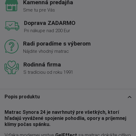
Kamenná predajňa
Sme tu pre Vás
Doprava ZADARMO
Pri nákupe nad 200 Eur
Radi poradíme s výberom
Nájdite vhodný matrac
Rodinná firma
S tradíciou od roku 1991
Popis produktu
Matrac Synora 24 je navrhnutý pre všetkých, ktorí
hľadajú vyvážené spojenie pohodlia, opory a príjemnej
klímy počas spánku.
Vďaka modernej vrstve
GelEffect
sa matrac dokáže citlivo