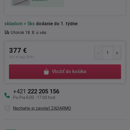
skladom
> 5ks
dodanie do 1. týdne
Utorok 18. 8. u vás
377 €
307 € bez DPH
Vložiť do košíka
+421
222 205 156
Po-Pia 8:00 - 17:00 hod.
Nechajte si zavolať ZADARMO