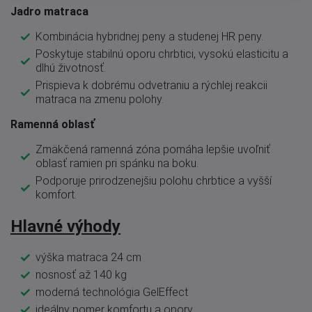
Jadro matraca
Kombinácia hybridnej peny a studenej HR peny.
Poskytuje stabilnú oporu chrbtici, vysokú elasticitu a
dlhú životnosť.
Prispieva k dobrému odvetraniu a rýchlej reakcii
matraca na zmenu polohy.
Ramenná oblasť
Zmäkčená ramenná zóna pomáha lepšie uvoľniť
oblasť ramien pri spánku na boku.
Podporuje prirodzenejšiu polohu chrbtice a vyšší
komfort.
Hlavné výhody
výška matraca 24 cm
nosnosť až 140 kg
moderná technológia GelEffect
ideálny pomer komfortu a opory