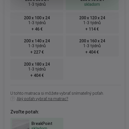
1-3 týdnů
skladom
200 x 100 x 24
200 x 120 x 24
1-3 týdnů
1-3 týdnů
+ 46 €
+ 114 €
200 x 140 x 24
200 x 160 x 24
1-3 týdnů
1-3 týdnů
+ 227 €
+ 404 €
200 x 180 x 24
1-3 týdnů
+ 404 €
U tohto matraca si môžete vybrať snímateľný poťah.
Aký poťah vybrať na matrac?
Zvoľte potah:
BreakPoint
skladom