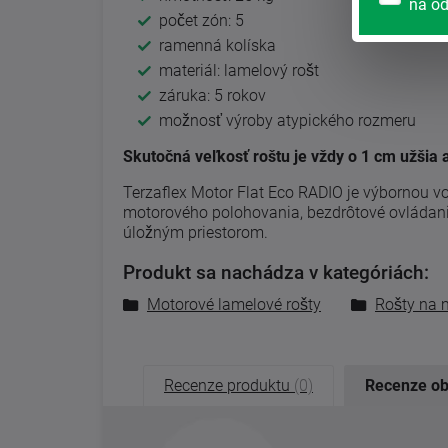
na od
počet zón: 5
ramenná kolíska
materiál: lamelový rošt
záruka: 5 rokov
možnosť výroby atypického rozmeru
Skutočná veľkosť roštu je vždy o 1 cm užšia
Terzaflex Motor Flat Eco RADIO je výbornou vo
motorového polohovania, bezdrôtové ovládanie 
úložným priestorom.
Produkt sa nachádza v kategóriách:
Motorové lamelové rošty
Rošty na 
Recenze produktu
(0)
Recenze o