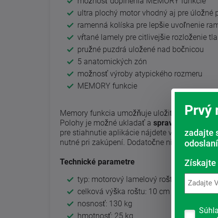
možnosť doplnenia MEMORY funkcie
ultra plochý motor vhodný aj pre úložné p
ramenná kolíska pre lepšie uvoľnenie ra
vŕtané lamely pre citlivejšie rozloženie tl
pružné puzdrá uložené nad bočnicou
5 anatomických zón
možnosť výroby atypického rozmeru
MEMORY funkcie
Prvý
Memory funkcia umožňuje uložiť až 6 obľúben
Polohy je možné ukladať a
spravovať v mobi
zadajte 
pre stiahnutie aplikácie nájdete v návode pril
nutné pri zakúpení. Dodatočne nie je možné t
odoslaní
Technické parametre
Získajte
typ: motorový lamelový rošt
celková výška roštu: 10 cm
nosnosť: 130 kg
Súhl
hmotnosť: 25 kg