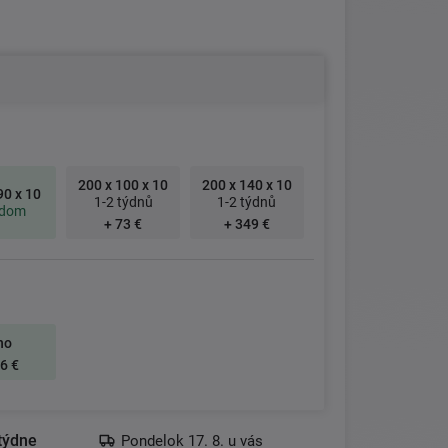
200 x 100 x 10
200 x 140 x 10
90 x 10
1-2 týdnů
1-2 týdnů
adom
+ 73 €
+ 349 €
no
6 €
týdne
Pondelok 17. 8. u vás