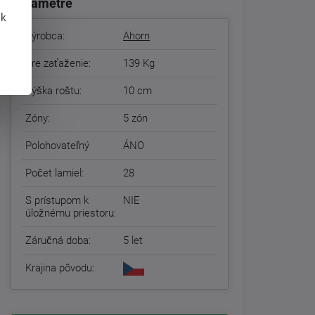
Parametre
 k
Výrobca:
Ahorn
Pre zaťaženie:
139 Kg
Výška roštu:
10 cm
Zóny:
5 zón
Polohovateľný
ÁNO
Počet lamiel:
28
S prístupom k
NIE
úložnému priestoru:
Záručná doba:
5 let
Krajina pôvodu: