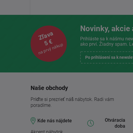
Novinky, akcie 
Zľava
Prihláste sa k nášmu new
5 €
ako prví. Žiadny spam. L
na prvý nákup
Po prihlásení sa k newsl
Naše obchody
Príďte si prezrieť náš nábytok. Radi vám
poradíme.
Otváracia
Kde nás nájdete
doba
Akcent nábytok