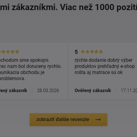
imi zákazníkmi. Viac než 1000 pozit
5
bchodom sme spokojni.
rýchle dodanie dobrý výber
ac nam bol doruceny rychlo.
produktov prehľadný e-shop
unikacia obchodu je
rošta aj matrace sú ok
problemova.
ený zákazník
|
28.03.2026
Ověřený zákazník
|
17.11.2
zobraziť ďalšie recenzie