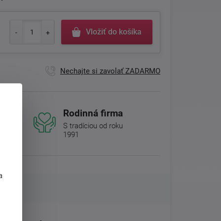
Vložiť do košíka
Nechajte si zavolať ZADARMO
Rodinná firma
S tradíciou od roku
1991
j
a