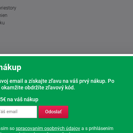
riestory
mien
aku
 nákup
ých polôh a kedykoľvek ich znovu vyvolať.
lnej aplikácii OCTO SMART CONTROL
. QR kód
svoj email a získajte zľavu na váš prvý nákup. Po
oženom k ovládaču. Voliť toto vykonanie je
úro funkciu ponúknuť.
 okamžite obdržíte zľavový kód.
 5€ na váš nákup
Odoslať
asím so
spracovaním osobných údajov
a s prihlásením