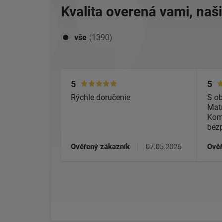
Kvalita overená vami, naš
vše
(1390)
5
5
Rýchle doručenie
S o
Matr
Kom
bez
Ověřený zákazník
|
07.05.2026
Ověř