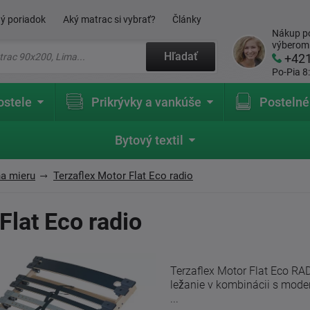
ý poriadok
Aký matrac si vybrať?
Články
Nákup po
výberom
Hľadať
+42
Po-Pia 8
ostele
Prikrývky a vankúše
Postelné
Bytový textil
na mieru
Terzaflex Motor Flat Eco radio
Flat Eco radio
Terzaflex Motor Flat Eco RA
ležanie v kombinácii s mo
...