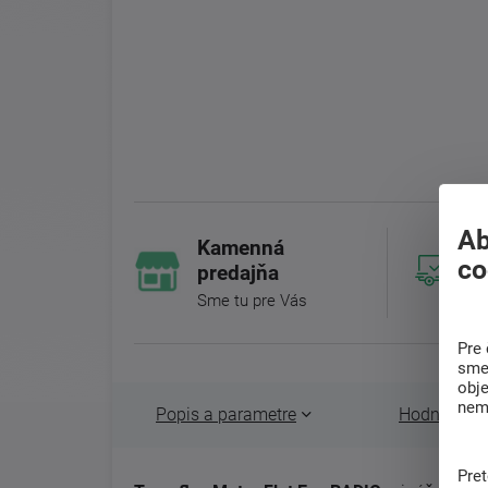
Ab
Kamenná
co
predajňa
Sme tu pre Vás
Pre 
sme 
obj
nem
Popis a parametre
Hodnotenie 
Pre