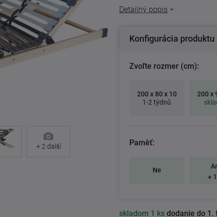
Detailný popis
Konfigurácia produktu
Zvoľte rozmer (cm):
200 x 80 x 10
200 x 
1-2 týdnů
skl
Paměť:
+
2
další
A
Ne
+ 1
skladom
1 ks
dodanie do 1. 