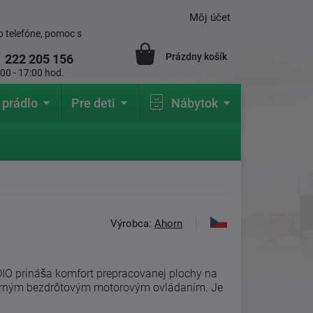
Môj účet
 telefóne, pomoc s
Prázdny košík
1
222 205 156
:00 - 17:00 hod.
 prádlo
Pre deti
Nábytok
Výrobca:
Ahorn
DIO prináša komfort prepracovanej plochy na
derným bezdrôtovým motorovým ovládaním. Je