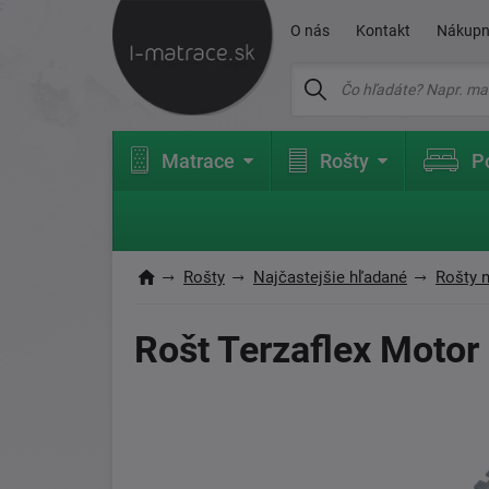
O nás
Kontakt
Nákupn
Matrace
Rošty
P
Rošty
Najčastejšie hľadané
Rošty 
Rošt Terzaflex Motor 