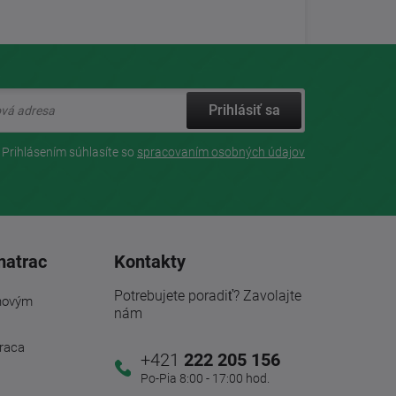
Prihlásiť sa
Prihlásením súhlasíte so
spracovaním osobných údajov
matrac
Kontakty
Potrebujete poradiť? Zavolajte
novým
nám
traca
+421
222 205 156
Po-Pia 8:00 - 17:00 hod.