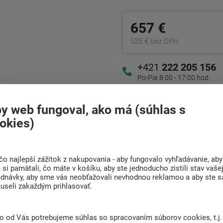
657 €
535 € bez DPH
+421
222 205 156
Po-Pia 8:00 - 17:00 hod.
y web fungoval, ako má (súhlas s
Doprava
Radi poradíme s
okies)
ZADARMO
výberom
Pri nákupe nad 200 Eur
Nájdite vhodný matrac
čo najlepší zážitok z nakupovania - aby fungovalo vyhľadávanie, aby
si pamätali, čo máte v košíku, aby ste jednoducho zistili stav vaše
ednávky, aby sme vás neobťažovali nevhodnou reklamou a aby ste s
useli zakaždým prihlasovať.
(0)
to od Vás potrebujeme súhlas so spracovaním súborov cookies, t.j.