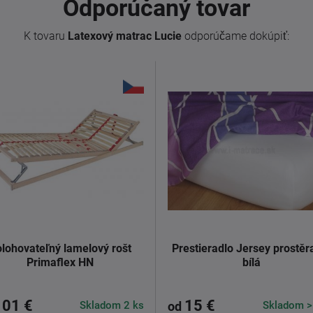
Odporúčaný tovar
K tovaru
Latexový matrac Lucie
odporúčame dokúpiť:
lohovateľný lamelový rošt
Prestieradlo Jersey prostěr
Primaflex HN
bílá
101 €
15 €
Skladom 2 ks
Skladom >
od