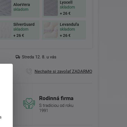
Lyocell
AloeVera
skladom
skladom
+ 26 €
SilverGuard
Levanduľa
skladom
skladom
+ 26 €
+ 26 €
Streda 12. 8. u vás
Nechajte si zavolať ZADARMO
Rodinná firma
S tradíciou od roku
1991
j
a