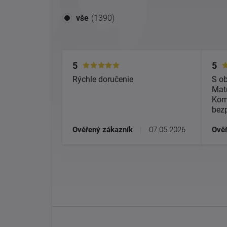
vše
(1390)
5
5
Rýchle doručenie
S o
Matr
Kom
bez
Ověřený zákazník
|
07.05.2026
Ověř