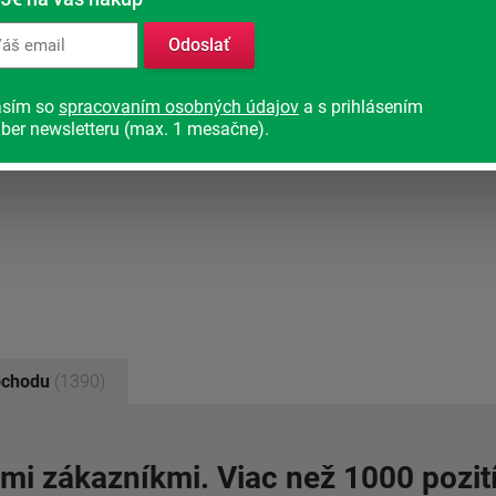
Odoslať
asím so
spracovaním osobných údajov
a s prihlásením
ber newsletteru (max. 1 mesačne).
bchodu
(1390)
imi zákazníkmi. Viac než 1000 pozit