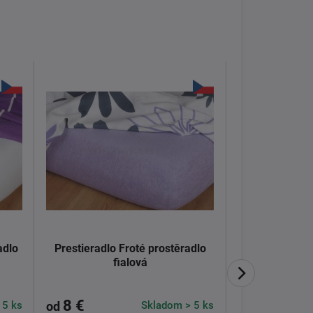
adlo
Prestieradlo Froté prostěradlo
Prikrývka Zá
fialová
8 €
251 €
 5 ks
Skladom > 5 ks
Do
od
od