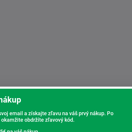
 nákup
svoj email a získajte zľavu na váš prvý nákup. Po
 okamžite obdržíte zľavový kód.
 5€ na váš nákup