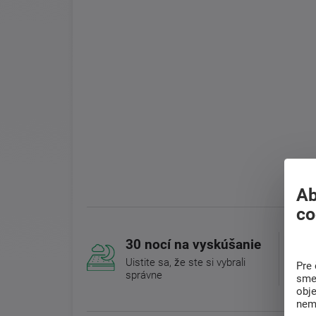
Ab
co
30 nocí na vyskúšanie
Uistite sa, že ste si vybrali
Pre 
správne
sme 
obj
nem