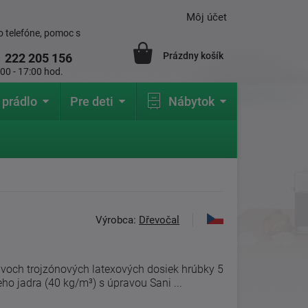
Môj účet
 telefóne, pomoc s
Prázdny košík
1
222 205 156
:00 - 17:00 hod.
 prádlo
Pre deti
Nábytok
Výrobca:
Dřevočal
dvoch trojzónových latexových dosiek hrúbky 5
eho jadra (40 kg/m³) s úpravou Sani ...