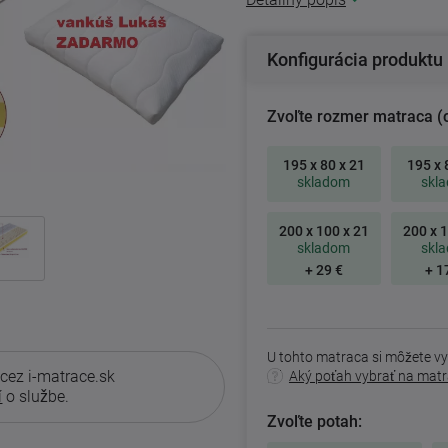
Konfigurácia produktu
Zvoľte rozmer matraca (
195 x 80 x 21
195 x 
skladom
skl
200 x 100 x 21
200 x 1
skladom
skl
+ 29 €
+ 1
U tohto matraca si môžete vy
 cez i-matrace.sk
Aký poťah vybrať na mat
í
o službe.
Zvoľte potah: