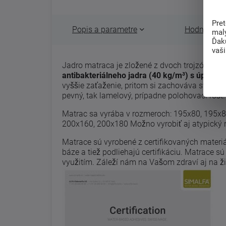
Pre
Popis a parametre
Hodnotenie 
mal
Ďak
vaš
Jadro matraca je zložené z dvoch trojzónovýc
antibakteriálneho jadra (40 kg/m³) s úpravou
vyššie zaťaženie, pritom si zachováva svoju 
pevný, tak lamelový, prípadne polohovací rošt.
Matrac sa vyrába v rozmeroch: 195x80, 195x8
200x160, 200x180 Možno vyrobiť aj atypický 
Matrace sú vyrobené z certifikovaných materiá
báze a tiež podliehajú certifikáciu. Matrace s
využitím. Záleží nám na Vašom zdraví aj na ž