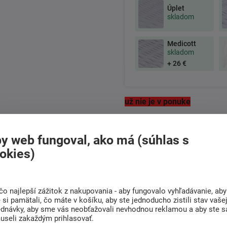
Úplet
skladom
Medicott
skladom
+ 26 €
už nie je v ponuke
+421
222 205 156
Po-Pia 8:00 - 17:00 hod.
y web fungoval, ako má (súhlas s
okies)
Doprava
Radi poradíme s
ZADARMO
výberom
čo najlepší zážitok z nakupovania - aby fungovalo vyhľadávanie, aby
Pri nákupe nad 200
Nájdite vhodný matrac
si pamätali, čo máte v košíku, aby ste jednoducho zistili stav vaše
Eur
ednávky, aby sme vás neobťažovali nevhodnou reklamou a aby ste s
useli zakaždým prihlasovať.