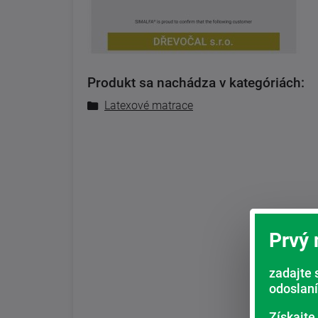
Produkt sa nachádza v kategóriách:
Latexové matrace
Prvý
zadajte 
odoslaní
Získajte