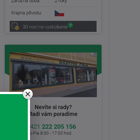
Záručná doba:
2 roky
Krajina pôvodu:
30 nocí na vyskúšanie
Nevíte si rady?
Radi vám poradíme
+421
222 205 156
Po-Pia 8:00 - 17:00 hod.