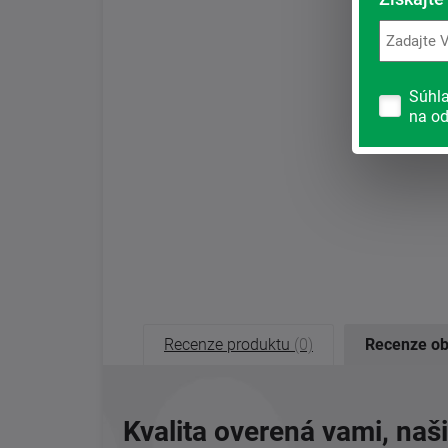
Súhl
na od
Recenze produktu
(0)
Recenze o
Kvalita overená vami, naš