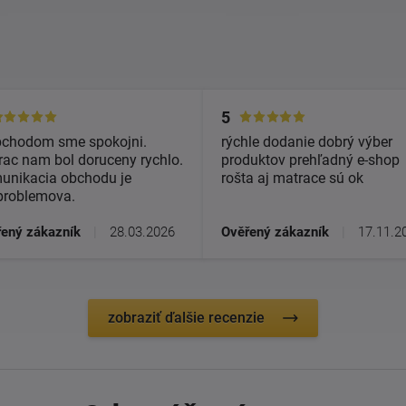
5
bchodom sme spokojni.
rýchle dodanie dobrý výber
ac nam bol doruceny rychlo.
produktov prehľadný e-shop
unikacia obchodu je
rošta aj matrace sú ok
problemova.
ený zákazník
|
28.03.2026
Ověřený zákazník
|
17.11.2
zobraziť ďalšie recenzie