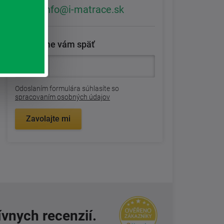
info@i-matrace.sk
Zavoláme vám späť
Odoslaním formulára súhlasíte so
spracovaním osobných údajov
Zavolajte mi
ívnych recenzií.