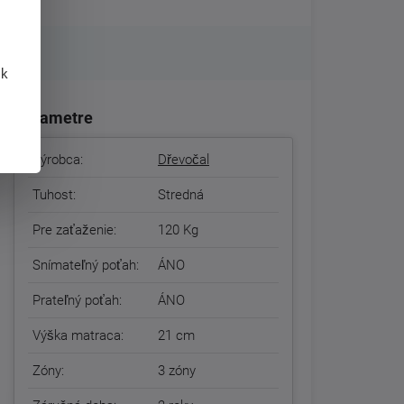
 k
Parametre
Výrobca:
Dřevočal
Tuhost:
Stredná
Pre zaťaženie:
120 Kg
Snímateľný poťah:
ÁNO
Prateľný poťah:
ÁNO
Výška matraca:
21 cm
Zóny:
3 zóny