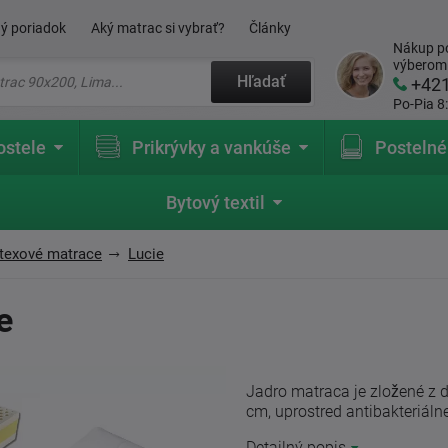
ý poriadok
Aký matrac si vybrať?
Články
Nákup po
výberom
Hľadať
+42
Po-Pia 8
ostele
Prikrývky a vankúše
Postelné
Bytový textil
texové matrace
Lucie
e
Jadro matraca je zložené z 
cm, uprostred antibakteriáln
Detailný popis