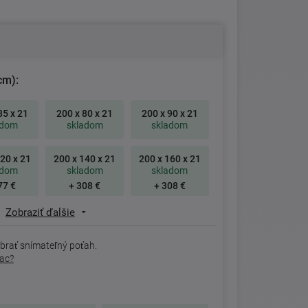
cm):
85 x 21
200 x 80 x 21
200 x 90 x 21
adom
skladom
skladom
20 x 21
200 x 140 x 21
200 x 160 x 21
adom
skladom
skladom
77 €
+ 308 €
+ 308 €
Zobraziť ďalšie
brať snímateľný poťah.
rac?