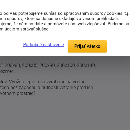
to od Vás potrebujeme súhlas so spracovaním súborov cookies, t.j.
(0)
Súvisiaci tovar (14)
ých súborov, ktoré sa dočasne ukladajú vo vašom prehliadači.
ujeme, že nám ho dáte a pomôžete nám web zlepšovať. Budeme sa
im údajom správať slušne.
h latexových dosiek hrúbky 5 cm, uprostred
 Sanitized
. Takto zhotovený matrac znesie
Podrobné nastavenie
Prijať všetko
elastickosť. Matrac môžeme umiestniť ako na
5, 200x80, 200x85, 200x90, 200x100, 200x140,
rozmer.
lov. Využitá lepidlá sú vyrábané na vodnej
ú teda bez zápachu a nutnosti vetranie pred ich
ivotnom prostredí.