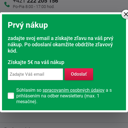
+421
222 205 156
Po-Pia 8:00 - 17:00 hod.
Nechajte si zavolať ZADARMO
Prvý nákup
zadajte svoj email a získajte zľavu na váš prvý
Kamenná predajňa
nákup. Po odoslaní okamžite obdržíte zľavový
Sme tu pre Vás
kód.
Doprava ZADARMO
Získajte 5€ na váš nákup
Pri nákupe nad 200 Eur
Odoslať
Radi poradíme s výberom
Nájdite vhodný matrac
Súhlasím so
spracovaním osobných údajov
a s
prihlásením na odber newsletteru (max. 1
Rodinná firma
mesačne).
S tradíciou od roku 1991