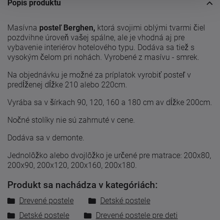
Popis produktu
Masívna
posteľ Berghen,
ktorá svojimi oblými tvarmi čiel
pozdvihne úroveň vašej spálne, ale je vhodná aj pre
vybavenie interiérov hotelového typu. Dodáva sa tiež s
vysokým čelom pri nohách. Vyrobené z masívu - smrek.
Na objednávku je možné za
príplatok vyrobiť posteľ v
predĺženej dĺžke 210 alebo 220cm.
Vyrába sa v šírkach 90, 120, 160 a 180 cm av dĺžke 200cm.
Nočné stolíky nie sú zahrnuté v cene.
Dodáva sa v demonte.
Jednolôžko alebo dvojlôžko je určené pre matrace: 200x80,
200x90, 200x120, 200x160, 200x180.
Produkt sa nachádza v kategóriách:
Drevené postele
Detské postele
Detské postele
Drevené postele pre deti