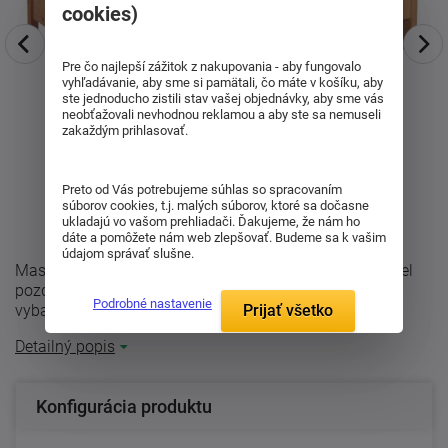
cookies)
Pre čo najlepší zážitok z nakupovania - aby fungovalo
vyhľadávanie, aby sme si pamätali, čo máte v košíku, aby
ste jednoducho zistili stav vašej objednávky, aby sme vás
neobťažovali nevhodnou reklamou a aby ste sa nemuseli
zakaždým prihlasovať.
Preto od Vás potrebujeme súhlas so spracovaním
súborov cookies, t.j. malých súborov, ktoré sa dočasne
ukladajú vo vašom prehliadači. Ďakujeme, že nám ho
dáte a pomôžete nám web zlepšovať. Budeme sa k vašim
údajom správať slušne.
Masívna posteľ Berghen, ktorá svojimi oblými tvarmi čiel
pozdvihne úroveň vašej spálne, ale je vhodná aj pre
Podrobné nastavenie
Prijať všetko
vybavenie interiérov hotelového ...
Detailný popis
Konfigurácia produktu