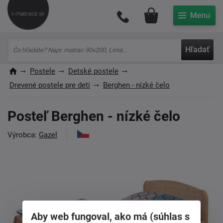
Môj účet
Hľadať
Postele
Detské postele
Drevené postele pre deti
Berghen - nízké čelo
Posteľ Berghen - nízké čelo
Výrobca:
Gazel
Aby web fungoval, ako má (súhlas s