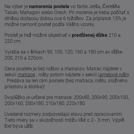
Na výber je
namorenia postele
vo farbe Jelša, Čerešňa.
Tabak, Mahagon alebo Orech. Pri morenie je treba počítať s
dlhšou dodacou dobou cca 6 týždňov. Za príplatok 15% je
možné namoriť posteľ podľa Vášho vzorky.
Posteľ je tiež možné objednať v
predĺženej dĺžke
210 a
220 cm.
Vyrába sa v šírkach 90, 100, 120, 160 a 180 cm av dĺžke
200, 210 a 220cm.
Cena postele je bez roštov a matracov. Matrac nájdete v
sekcii
matrace
, rošty potom nájdete v sekcii
lamelové rošty
.
Predáva sa len rám postele (bez matraca, roštu, úložného
priestoru a stolíka)!
Dvojlůžko je určené pre matrace: 200x80, 200x90, 200x100,
200x160, 200x180, 210x180, 220x180.
Uvedené
rozmery zodpovedajú
stavu
pred
opracovaním.
Tieto
miery
sa
v skutočnosti
môžu líšiť
o 2
-
3
mm. Výplň
čiel býva užší.