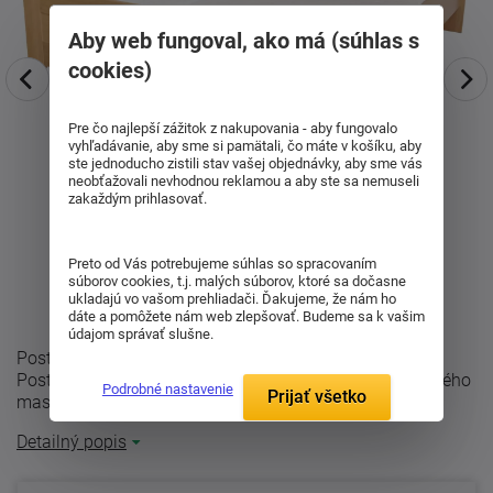
Aby web fungoval, ako má (súhlas s
cookies)
Pre čo najlepší zážitok z nakupovania - aby fungovalo
vyhľadávanie, aby sme si pamätali, čo máte v košíku, aby
ste jednoducho zistili stav vašej objednávky, aby sme vás
neobťažovali nevhodnou reklamou a aby ste sa nemuseli
zakaždým prihlasovať.
Preto od Vás potrebujeme súhlas so spracovaním
súborov cookies, t.j. malých súborov, ktoré sa dočasne
ukladajú vo vašom prehliadači. Ďakujeme, že nám ho
dáte a pomôžete nám web zlepšovať. Budeme sa k vašim
údajom správať slušne.
Posteľ Petra sa vyrába v prevedení buk-cink alebo dub.
Posteľ sa vyrába z bukového, dubového alebo smrekového
Podrobné nastavenie
Prijať všetko
masívu o sile 25mm s rovným ...
Detailný popis