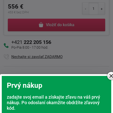
556 €
453 € bez DPH
Vložiť do košíka
+421
222 205 156
Po-Pia 8:00 - 17:00 hod.
Nechajte si zavolať ZADARMO
Kamenná predajňa
Prvý nákup
Sme tu pre Vás
Doprava ZADARMO
zadajte svoj email a získajte zľavu na váš prvý
Pri nákupe nad 200 Eur
nákup. Po odoslaní okamžite obdržíte zľavový
kód.
Radi poradíme s výberom