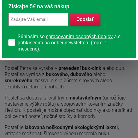
Získajte 5€ na váš nákup
Nájdite vhodný matrac
Rodinná firma
Odoslať
S tradíciou od roku 1991
Súhlasím so
spracovaním osobných údajov
a s
prihlásením na odber newsletteru (max. 1
mesačne).
Popis produktu
Posteľ Petra sa vyrába v
prevedení buk-cink
alebo dub.
Posteľ sa vyrába z
bukového,
dubového
alebo
smrekového
masívu o sile 25mm s rovným alebo
okrúhlym čelom pri nohách.
Posteľ sa dodáva s kvalitným
nastaviteľným
(umožňuje
nastavenie výšky roštu) a spojovacím kovaním značky
Hettich. K posteli je možné objednať doplnky ako napríklad
police nad posteľ, nočné stolíky a komody.
Posteľ je
lakovaná neškodnými ekologickými lakmi,
vrátane možnosti širokého výberu morenia buku.