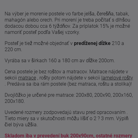
Na výber je morenie postele vo farbe jelša, čerešňa, tabak,
mahagón alebo orech. Pri morení je treba počítať s dlhšou
dodacou dobou cca 6 týždňov. Za príplatok 15% je možné
namoriť posteľ podľa Vašej vzorky.
Posteľ je tiež možné objednať v
predĺženej dĺžke
210 a
220 cm.
Vyrába sa v šírkach 160 a 180 cm av dĺžke 200cm.
Cena postele je bez roštov a matracov. Matrace nájdete v
sekcii
matrace
, rošty potom nájdete v sekcii
lamelové rošty
.
Predáva sa iba rám postele (bez matraca, roštu a stolíka)!
Dvojlôžko je určené pre matrace: 200x80, 200x90, 200x160,
200x180.
Uvedené
rozmery zodpovedajú
stavu
pred
opracovaním
.
Tieto
miery
sa
v skutočnosti
môžu líšiť
o 2
?
3
mm. Výplň
čiel býva užšia.
Skladom iba v prevedení buk 200x90cm, ostatné rozmery