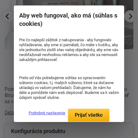
Aby web fungoval, ako má (súhlas s
cookies)
Pre čo najlepší zážitok z nakupovania - aby fungovalo
vyhľadávanie, aby sme si pamätali, čo máte v košíku, aby
ste jednoducho zistili stav vašej objednávky, aby sme vás
neobťažovali nevhodnou reklamou a aby ste sa nemuseli
zakaždým prihlasovať.
Preto od Vás potrebujeme súhlas so spracovaním
súborov cookies, t.j. malých súborov, ktoré sa dočasne
ukladajú vo vašom prehliadači. Ďakujeme, že nám ho
Posteľ Nela sa vyrába v prevedení buk-cink alebo dub so
dáte a pomôžete nám web zlepšovať. Budeme sa k vašim
štruktúrou dreva moderného parketového designu. Posteľ
údajom správať slušne.
sa vyrába z bukového alebo ...
Detailný popis
Podrobné nastavenie
Prijať všetko
Konfigurácia produktu