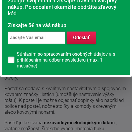
zadajte svoj email a získajte zľavu na váš prvý
nákup. Po odoslaní okamžite obdržíte zľavový
Rodinná firma
kód.
S tradíciou od roku 1991
Získajte 5€ na váš nákup
Odoslať
Popis produktu
Súhlasím so
spracovaním osobných údajov
a s
Posteľ Nela sa vyrába v
prevedení buk-cink
alebo dub so
prihlásením na odber newsletteru (max. 1
štruktúrou dreva moderného parketového designu. Posteľ
mesačne).
sa vyrába z
bukového
alebo
dubového
masívu o sile
27mm a 19mm. Na čele postele sú potom vyfrézované
otvory.
Posteľ sa dodáva s kvalitným nastaviteľným a spojovacím
kovaním značky Hettich (umožňuje nastavenie výšky
roštu). K posteli je možné objednať doplnky ako napríklad
police nad posteľ, nočné stolíky a komody s drevenými
alebo kovovými nohami.
Posteľ je lakovaná
nezávadnými ekologickými lakmi
,
vrátane možnosti širokého výberu morenia buku.