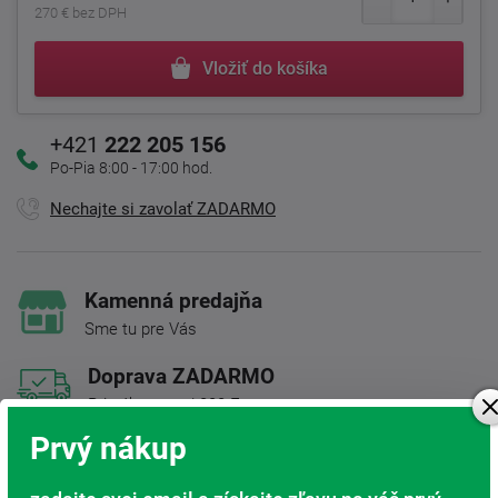
270 € bez DPH
Vložiť do košíka
+421
222 205 156
Po-Pia 8:00 - 17:00 hod.
Nechajte si zavolať ZADARMO
Kamenná predajňa
Sme tu pre Vás
Doprava ZADARMO
Pri nákupe nad 200 Eur
Prvý nákup
Radi poradíme s výberom
Nájdite vhodný matrac