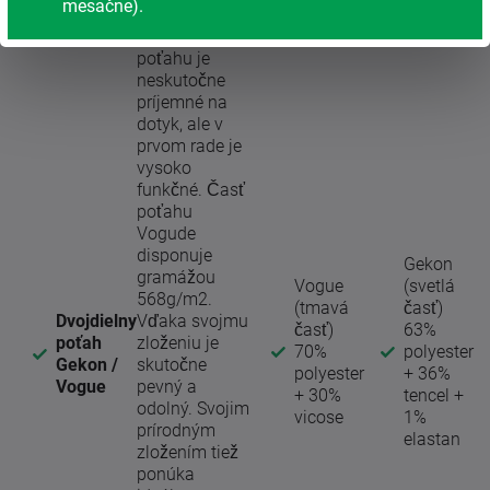
mesačne).
Nové
prevedenie
poťahu je
neskutočne
príjemné na
dotyk, ale v
prvom rade je
vysoko
funkčné. Časť
poťahu
Vogude
disponuje
Gekon
gramážou
Vogue
(svetlá
568g/m2.
(tmavá
časť)
Dvojdielny
Vďaka svojmu
časť)
63%
poťah
zloženiu je
70%
polyester
Gekon /
skutočne
polyester
+ 36%
Vogue
pevný a
+ 30%
tencel +
odolný. Svojim
vicose
1%
prírodným
elastan
zložením tiež
ponúka