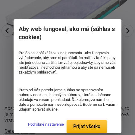
Aby web fungoval, ako má (súhlas s
cookies)
Pre čo najlepší zážitok z nakupovania - aby fungovalo
vyhľadávanie, aby sme si pamätali, čo máte v košíku, aby
ste jednoducho zistili stav vašej objednávky, aby sme vás
neobťažovali nevhodnou reklamou a aby ste sa nemuseli
zakaždým prihlasovať.
Preto od Vás potrebujeme súhlas so spracovaním
súborov cookies, t.j. malých súborov, ktoré sa dočasne
ukladajú vo vašom prehliadači. Ďakujeme, že nám ho
dáte a pomôžete nám web zlepšovať. Budeme sa k vašim
Absolútne odľahčenie tela bez Visco pena a bez potenia, to
údajom správať slušne.
je matrac Spirit Superior Cloud v sete 1+1. Skladba: Fialová
vrstva - S4420GT ...
Podrobné nastavenie
Prijať všetko
Detailný popis