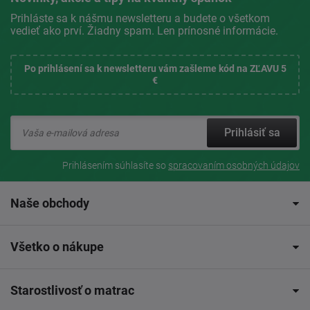
Prihláste sa k nášmu newsletteru a budete o všetkom
vedieť ako prví. Žiadny spam. Len prínosné informácie.
Po prihlásení sa k newsletteru vám zašleme kód na ZĽAVU 5
€
Prihlásiť sa
Prihlásením súhlasíte so
spracovaním osobných údajov
Naše obchody
Všetko o nákupe
Starostlivosť o matrac