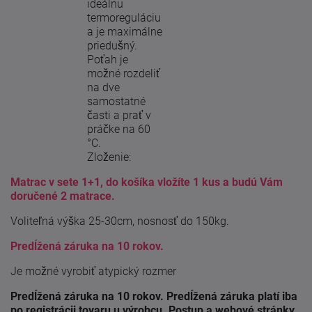
ideálnu
termoreguláciu
a je maximálne
priedušný.
Poťah je
možné rozdeliť
na dve
samostatné
časti a prať v
práčke na 60
°C.
Zloženie:
Matrac v sete 1+1, do košíka vložíte 1 kus a budú Vám
doručené 2 matrace.
Voliteľná výška 25-30cm, nosnosť do 150kg.
Predĺžená záruka na 10 rokov.
Je možné vyrobiť atypický rozmer
Predĺžená záruka na 10 rokov. Predĺžená záruka platí iba
po registrácii tovaru u výrobcu. Postup a webové stránky