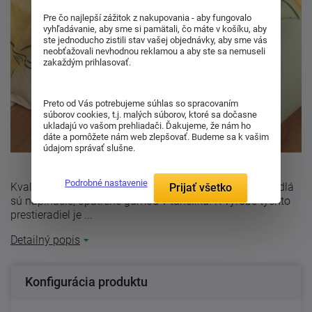
Pre čo najlepší zážitok z nakupovania - aby fungovalo
vyhľadávanie, aby sme si pamätali, čo máte v košíku, aby
ste jednoducho zistili stav vašej objednávky, aby sme vás
neobťažovali nevhodnou reklamou a aby ste sa nemuseli
zakaždým prihlasovať.
Preto od Vás potrebujeme súhlas so spracovaním
súborov cookies, t.j. malých súborov, ktoré sa dočasne
ukladajú vo vašom prehliadači. Ďakujeme, že nám ho
dáte a pomôžete nám web zlepšovať. Budeme sa k vašim
údajom správať slušne.
Podrobné nastavenie
Kvalitné jersey plachta hráškové farby. Jersey prestieradlá
Prijať všetko
sú napínacie, opatrené gumou v tunelíku. K výrobe týchto
prestieradiel je ...
Detailný popis
Konfigurácia produktu