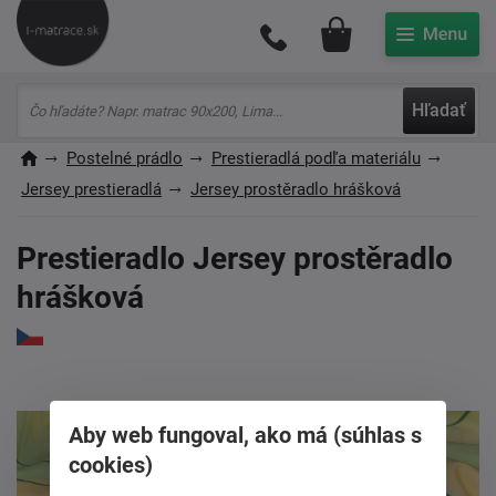
Môj účet
Hľadať
Postelné prádlo
Prestieradlá podľa materiálu
Jersey prestieradlá
Jersey prostěradlo hrášková
Prestieradlo Jersey prostěradlo
hrášková
Aby web fungoval, ako má (súhlas s
cookies)