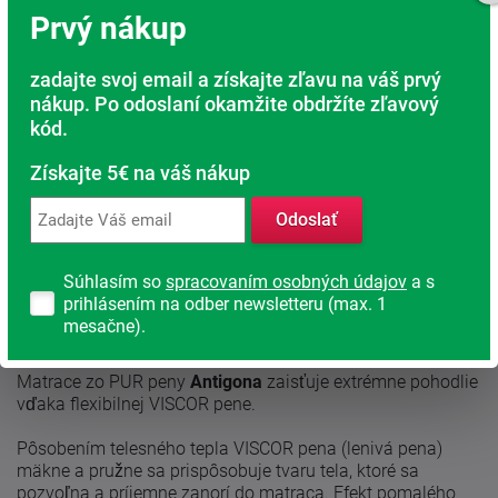
Sme tu pre Vás
Prvý nákup
Doprava ZADARMO
zadajte svoj email a získajte zľavu na váš prvý
Pri nákupe nad 200 Eur
nákup. Po odoslaní okamžite obdržíte zľavový
kód.
Radi poradíme s výberom
Nájdite vhodný matrac
Získajte 5€ na váš nákup
Rodinná firma
Odoslať
S tradíciou od roku 1991
Súhlasím so
spracovaním osobných údajov
a s
prihlásením na odber newsletteru (max. 1
Popis produktu
mesačne).
Matrace zo PUR peny
Antigona
zaisťuje extrémne pohodlie
vďaka flexibilnej VISCOR pene.
Pôsobením telesného tepla VISCOR pena (lenivá pena)
mäkne a pružne sa prispôsobuje tvaru tela, ktoré sa
pozvoľna a príjemne zanorí do matraca. Efekt pomalého