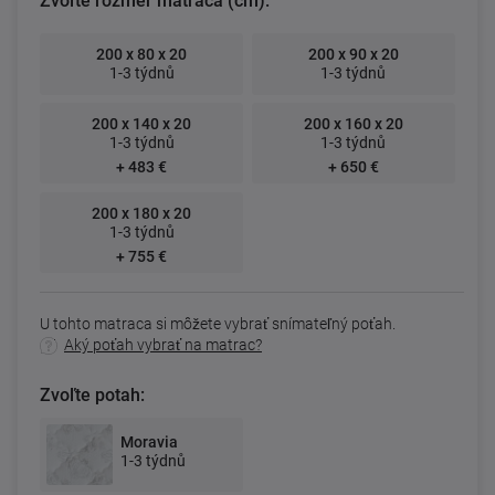
Zvoľte rozmer matraca (cm):
200 x 80 x 20
200 x 90 x 20
1-3 týdnů
1-3 týdnů
200 x 140 x 20
200 x 160 x 20
1-3 týdnů
1-3 týdnů
+ 483 €
+ 650 €
200 x 180 x 20
1-3 týdnů
+ 755 €
U tohto matraca si môžete vybrať snímateľný poťah.
Aký poťah vybrať na matrac?
Zvoľte potah:
Moravia
1-3 týdnů