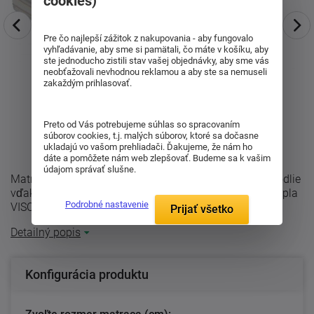
cookies)
Pre čo najlepší zážitok z nakupovania - aby fungovalo
vyhľadávanie, aby sme si pamätali, čo máte v košíku, aby
ste jednoducho zistili stav vašej objednávky, aby sme vás
neobťažovali nevhodnou reklamou a aby ste sa nemuseli
zakaždým prihlasovať.
Preto od Vás potrebujeme súhlas so spracovaním
súborov cookies, t.j. malých súborov, ktoré sa dočasne
ukladajú vo vašom prehliadači. Ďakujeme, že nám ho
dáte a pomôžete nám web zlepšovať. Budeme sa k vašim
údajom správať slušne.
Matrace zo PUR peny Antigona zaisťuje extrémne pohodlie
vďaka flexibilnej VISCOR pene. Pôsobením telesného tepla
Podrobné nastavenie
VISCOR pena (lenivá pena) ...
Prijať všetko
Detailný popis
Konfigurácia produktu