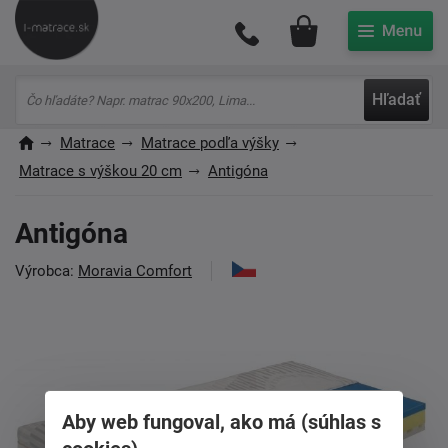
Môj účet
Hľadať
Matrace
Matrace podľa výšky
Matrace s výškou 20 cm
Antigóna
Antigóna
Výrobca:
Moravia Comfort
Aby web fungoval, ako má (súhlas s