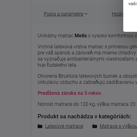
vaš
Popis a parametre
Hodnotenie 
Unikátny matrac
Metis
s vysoko komfortnou vr
Vrchná latexová vrstva matrac s prímesou gél
pre váš spánok a zároveň má mierne chladivý 
sa vyznačuje antibakteriálnymi vlastnosťami a
tvar ľudského tela.
Otvorená štruktúra latexových buniek a obojs
cirkuláciu vzduchu a zabraňujú zadržiavaniu v
Predĺžená záruka na 5 rokov.
Nonost matrace do 120 kg, výška matraca 20
Produkt sa nachádza v kategóriách:
Latexové matrace
Matrace s výško