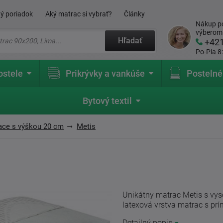
ý poriadok
Aký matrac si vybrať?
Články
Nákup po
výberom
Hľadať
+42
Po-Pia 8
ostele
Prikrývky a vankúše
Postelné
Bytový textil
ace s výškou 20 cm
Metis
Unikátny matrac Metis s vys
latexová vrstva matrac s prí
Detailný popis