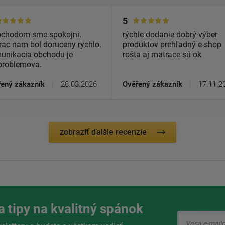
5
bchodom sme spokojni.
rýchle dodanie dobrý výber
ac nam bol doruceny rychlo.
produktov prehľadný e-shop
unikacia obchodu je
rošta aj matrace sú ok
problemova.
ený zákazník
|
28.03.2026
Ověřený zákazník
|
17.11.2
zobraziť ďalšie recenzie
a tipy na kvalitný spánok