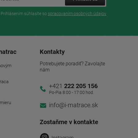
Prihlásením súhlasíte so
spracovaním osobných údajov
matrac
Kontakty
Potrebujete poradiť? Zavolajte
novým
nám
traca
+421
222 205 156
Po-Pia 8:00 - 17:00 hod.
 mieru
info@i-matrace.sk
Zostaňme v kontakte
Instagram