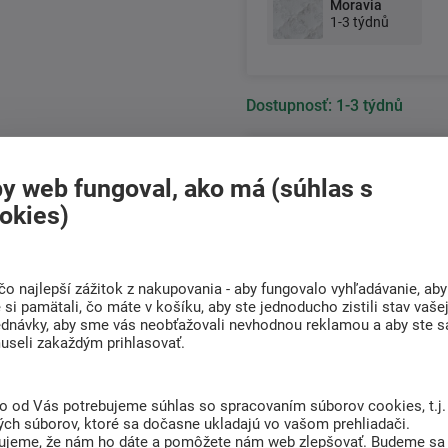
Moravia
1-3 týdnů
Dostupnosť:
1-3 týdnů
988 €
y web fungoval, ako má (súhlas s
804 € bez DPH
okies)
+421
222 205 156
Po-Pia 8:00 - 17:00 hod.
čo najlepší zážitok z nakupovania - aby fungovalo vyhľadávanie, aby
si pamätali, čo máte v košíku, aby ste jednoducho zistili stav vaše
ednávky, aby sme vás neobťažovali nevhodnou reklamou a aby ste s
Doprava
Radi poradíme s
useli zakaždým prihlasovať.
ZADARMO
výberom
Pri nákupe nad 200 Eur
Nájdite vhodný matrac
to od Vás potrebujeme súhlas so spracovaním súborov cookies, t.j.
ých súborov, ktoré sa dočasne ukladajú vo vašom prehliadači.
ujeme, že nám ho dáte a pomôžete nám web zlepšovať. Budeme sa