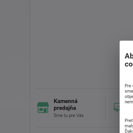
Ab
co
Pre 
sme 
obj
Kamenná
nem
predajňa
Sme tu pre Vás
Pre
mal
Ďak