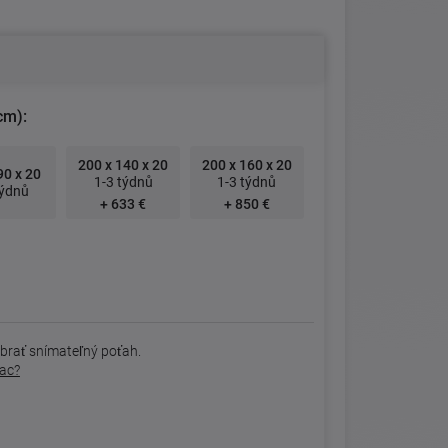
cm):
200 x 140 x 20
200 x 160 x 20
90 x 20
1-3 týdnů
1-3 týdnů
týdnů
+ 633 €
+ 850 €
brať snímateľný poťah.
rac?