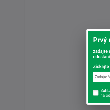
Prvý
zadajte 
odoslaní
Získajte
Súhl
na od