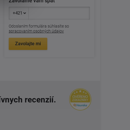
Zavoláme vám späť
Odoslaním formulára súhlasíte so
spracovaním osobných údajov
Zavolajte mi
ívnych recenzií.