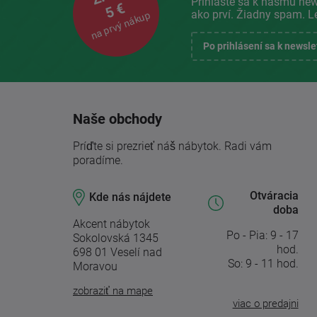
Prihláste sa k nášmu new
5 €
ako prví. Žiadny spam. L
na prvý nákup
Po prihlásení sa k newsl
Naše obchody
Príďte si prezrieť náš nábytok. Radi vám
poradíme.
Otváracia
Kde nás nájdete
doba
Akcent nábytok
Po - Pia: 9 - 17
Sokolovská 1345
hod.
698 01 Veselí nad
So: 9 - 11 hod.
Moravou
zobraziť na mape
viac o predajni