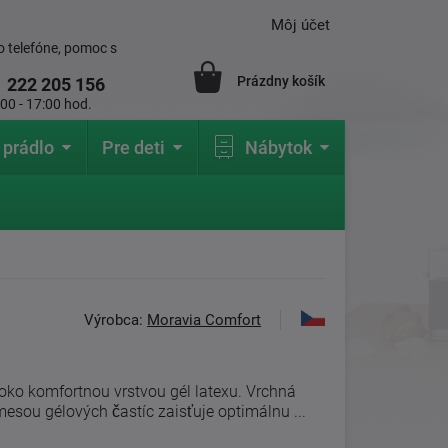
Môj účet
 telefóne, pomoc s
Prázdny košík
1
222 205 156
:00 - 17:00 hod.
 prádlo
Pre deti
Nábytok
Výrobca:
Moravia Comfort
oko komfortnou vrstvou gél latexu. Vrchná
mesou gélových častíc zaisťuje optimálnu ...