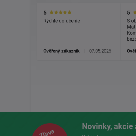
5
5
Rýchle doručenie
S o
Matr
Kom
bez
Ověřený zákazník
|
07.05.2026
Ověř
Novinky, akcie 
Zľava