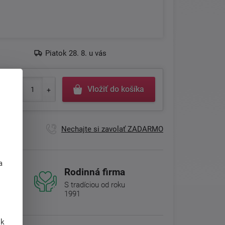
Piatok 28. 8. u vás
Vložiť do košíka
Nechajte si zavolať ZADARMO
j
a
Rodinná firma
S tradíciou od roku
1991
 k