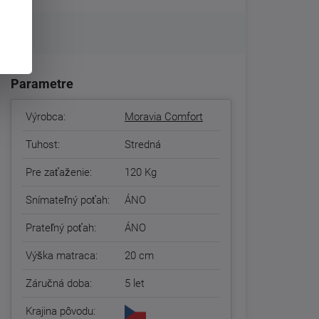
Parametre
Výrobca:
Moravia Comfort
Tuhost:
Stredná
Pre zaťaženie:
120 Kg
Snímateľný poťah:
ÁNO
Prateľný poťah:
ÁNO
Výška matraca:
20 cm
Záručná doba:
5 let
Krajina pôvodu: