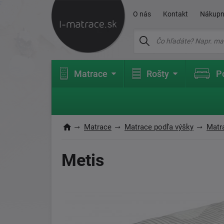
O nás
Kontakt
Nákupn
Matrace
Rošty
P
Matrace
Matrace podľa výšky
Matr
Metis