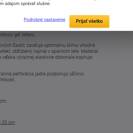
im údajom správať slušne.
(0)
Podrobné nastavenie
Prijať všetko
stvou gél latexu.
ových častíc zaisťuje optimálnu klímu vhodné
efekt, obľúbený najmä v sparnom lete. Materiál
 vďaka výraznej elasticite dokonale kopíruje
tranná perforácia jadra podporujú účinnú
lhkosti.
 cm.
u 20 cm