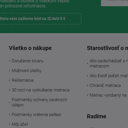
sletteru a budete o všetkom vedieť
en prínosné informácie.
etteru vám zašleme kód na ZĽAVU 5 €
Všetko o nákupe
Starostlivosť o 
Doručenie tovaru
Ako zaobchádzať s 
matracom
Možnosti platby
Ako čistiť poťah ma
Reklamácia
Chránič matraca
30 nocí na vyskúšanie matraca
Matrac vyrobený na
Podmienky ochrany osobných
údajov
Podmienky vrátenia peňazí
Radíme
Môj účet