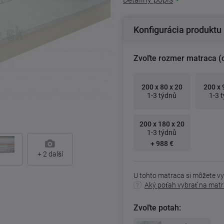
Konfigurácia produktu
Zvoľte rozmer matraca (
200 x 80 x 20
200 x 
1-3 týdnů
1-3 
200 x 180 x 20
1-3 týdnů
+ 988 €
+
2
další
U tohto matraca si môžete vy
Aký poťah vybrať na mat
Zvoľte potah: