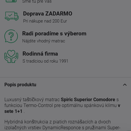
Sme tu pre Vás
Doprava ZADARMO
Pri nákupe nad 200 Eur
Radi poradíme s výberom
Nájdite vhodný matrac
Rodinná firma
S tradíciou od roku 1991
Popis produktu
Luxusný taštičkový matrac
Spiric Superior Comodore
s
funkciou Termo-Control pre optimálnu spánkovú klímu
v
sete 1+1
.
Hybridná konštrukcia z piatich roznášacích a dvoch
izolačných vrstiev DynamicResponce s pružinami Super-