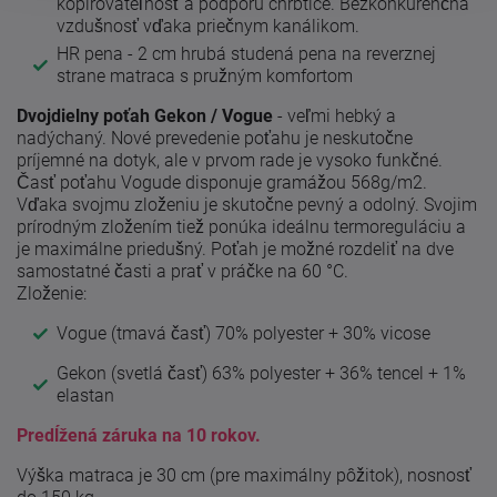
kopirovateľnosť a podporu chrbtice. Bezkonkurenčná
vzdušnosť vďaka priečnym kanálikom.
HR pena - 2 cm hrubá studená pena na reverznej
strane matraca s pružným komfortom
Dvojdielny poťah Gekon / Vogue
- veľmi hebký a
nadýchaný. Nové prevedenie poťahu je neskutočne
príjemné na dotyk, ale v prvom rade je vysoko funkčné.
Časť poťahu Vogude disponuje gramážou 568g/m2.
Vďaka svojmu zloženiu je skutočne pevný a odolný. Svojim
prírodným zložením tiež ponúka ideálnu termoreguláciu a
je maximálne priedušný. Poťah je možné rozdeliť na dve
samostatné časti a prať v práčke na 60 °C.
Zloženie:
Vogue (tmavá časť) 70% polyester + 30% vicose
Gekon (svetlá časť) 63% polyester + 36% tencel + 1%
elastan
Predĺžená záruka na 10 rokov.
Výška matraca je 30 cm (pre maximálny pôžitok), nosnosť