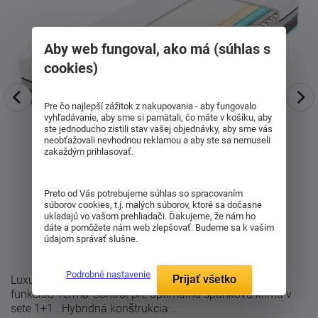
Aby web fungoval, ako má (súhlas s
cookies)
Pre čo najlepší zážitok z nakupovania - aby fungovalo
vyhľadávanie, aby sme si pamätali, čo máte v košíku, aby
ste jednoducho zistili stav vašej objednávky, aby sme vás
neobťažovali nevhodnou reklamou a aby ste sa nemuseli
zakaždým prihlasovať.
Preto od Vás potrebujeme súhlas so spracovaním
súborov cookies, t.j. malých súborov, ktoré sa dočasne
ukladajú vo vašom prehliadači. Ďakujeme, že nám ho
dáte a pomôžete nám web zlepšovať. Budeme sa k vašim
údajom správať slušne.
Podrobné nastavenie
Prijať všetko
Luxusný taštičkový matrac Spiric Superior Comodore s
funkciou Termo-Control pre optimálnu spánkovú klímu v
sete 1+1 . Hybridná konštrukcia ...