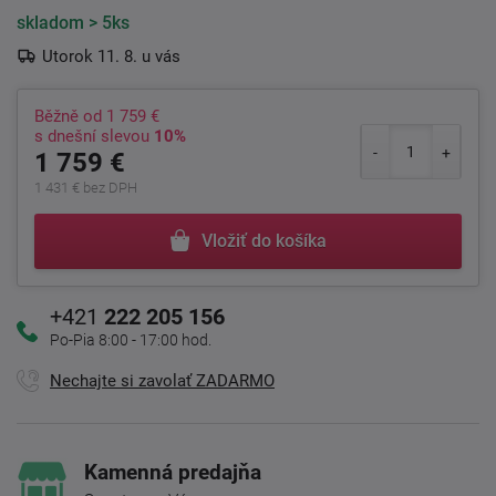
skladom
> 5ks
Utorok 11. 8. u vás
Běžně od
1 759 €
s dnešní slevou
10%
1 759 €
1 431 € bez DPH
Vložiť do košíka
+421
222 205 156
Po-Pia 8:00 - 17:00 hod.
Nechajte si zavolať ZADARMO
Kamenná predajňa