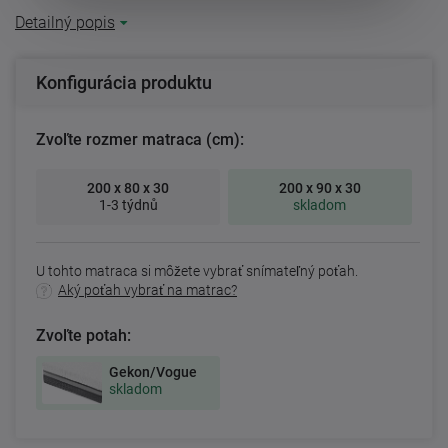
Detailný popis
Konfigurácia produktu
Zvoľte rozmer matraca (cm):
200 x 80 x 30
200 x 90 x 30
1-3 týdnů
skladom
U tohto matraca si môžete vybrať snímateľný poťah.
Aký poťah vybrať na matrac?
Zvoľte potah:
Gekon/Vogue
skladom