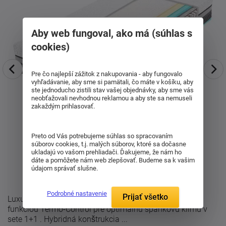
Aby web fungoval, ako má (súhlas s
cookies)
Pre čo najlepší zážitok z nakupovania - aby fungovalo
vyhľadávanie, aby sme si pamätali, čo máte v košíku, aby
ste jednoducho zistili stav vašej objednávky, aby sme vás
neobťažovali nevhodnou reklamou a aby ste sa nemuseli
zakaždým prihlasovať.
Preto od Vás potrebujeme súhlas so spracovaním
súborov cookies, t.j. malých súborov, ktoré sa dočasne
ukladajú vo vašom prehliadači. Ďakujeme, že nám ho
dáte a pomôžete nám web zlepšovať. Budeme sa k vašim
údajom správať slušne.
Podrobné nastavenie
Prijať všetko
Luxusný taštičkový matrac Spiric Superior Comodore s
funkciou Termo-Control pre optimálnu spánkovú klímu v
sete 1+1 . Hybridná konštrukcia ...