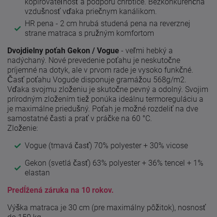
kopirovateľnosť a podporu chrbtice. Bezkonkurenčná
vzdušnosť vďaka priečnym kanálikom.
HR pena - 2 cm hrubá studená pena na reverznej
strane matraca s pružným komfortom
Dvojdielny poťah Gekon / Vogue
- veľmi hebký a
nadýchaný. Nové prevedenie poťahu je neskutočne
príjemné na dotyk, ale v prvom rade je vysoko funkčné.
Časť poťahu Vogude disponuje gramážou 568g/m2.
Vďaka svojmu zloženiu je skutočne pevný a odolný. Svojim
prírodným zložením tiež ponúka ideálnu termoreguláciu a
je maximálne priedušný. Poťah je možné rozdeliť na dve
samostatné časti a prať v práčke na 60 °C.
Zloženie:
Vogue (tmavá časť) 70% polyester + 30% vicose
Gekon (svetlá časť) 63% polyester + 36% tencel + 1%
elastan
Predĺžená záruka na 10 rokov.
Výška matraca je 30 cm (pre maximálny pôžitok), nosnosť