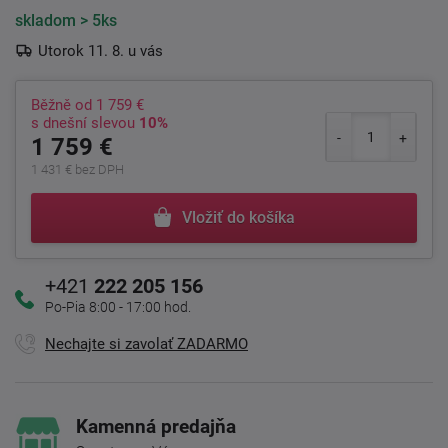
skladom
> 5ks
Utorok 11. 8. u vás
Běžně od
1 759 €
s dnešní slevou
10%
1 759 €
1 431 € bez DPH
Vložiť do košíka
+421
222 205 156
Po-Pia 8:00 - 17:00 hod.
Nechajte si zavolať ZADARMO
Kamenná predajňa