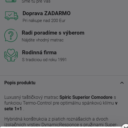
Sme tu pre Vás
Doprava ZADARMO
Pri nákupe nad 200 Eur
Radi poradíme s výberom
Nájdite vhodný matrac
Rodinná firma
S tradíciou od roku 1991
Popis produktu
Luxusný taštičkový matrac
Spiric Superior Comodore
s
funkciou Termo-Control pre optimálnu spánkovú klímu
v
sete 1+1
.
Hybridná konštrukcia z piatich roznášacích a dvoch
izolačných vrstiev DynamicResponce s pružinami Super-