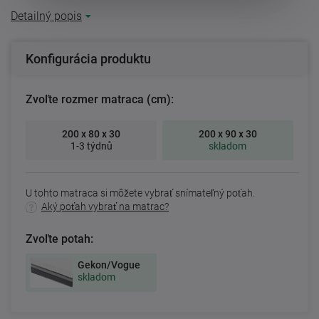
Detailný popis
Konfigurácia produktu
Zvoľte rozmer matraca (cm):
200 x 80 x 30
200 x 90 x 30
1-3 týdnů
skladom
U tohto matraca si môžete vybrať snímateľný poťah.
Aký poťah vybrať na matrac?
Zvoľte potah:
Gekon/Vogue
skladom