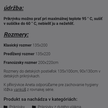
údržba:
Prikrývku možno prať pri maximálnej teplote 95 ° C, sušiť
v sušičke do 60 ° C, nebieliť ju a nežehliť.
Rozmery:
Klasický rozmer
135x200
Predĺžený rozmer
135x220
Francúzsky rozmer
200x220cm
Rozmery do detských postieľok 135x100cm, 90x130cm v
detských prikrývkach.
K přikrývkce Aneta odporúčame pre zachovanie hygieny
lôžka
vankúš
z rovnakej série.
Produkt sa nachádza v kategóriách:
Prikrývky
Prikrývky z dutého vlákna