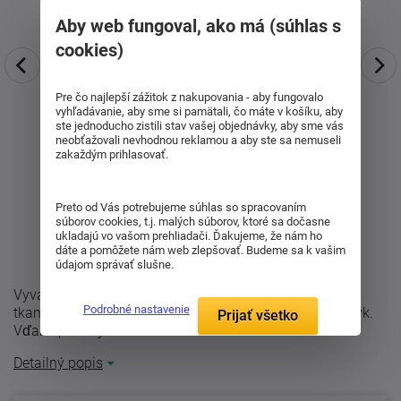
Aby web fungoval, ako má (súhlas s
cookies)
Pre čo najlepší zážitok z nakupovania - aby fungovalo
vyhľadávanie, aby sme si pamätali, čo máte v košíku, aby
ste jednoducho zistili stav vašej objednávky, aby sme vás
neobťažovali nevhodnou reklamou a aby ste sa nemuseli
zakaždým prihlasovať.
Preto od Vás potrebujeme súhlas so spracovaním
súborov cookies, t.j. malých súborov, ktoré sa dočasne
ukladajú vo vašom prehliadači. Ďakujeme, že nám ho
dáte a pomôžete nám web zlepšovať. Budeme sa k vašim
údajom správať slušne.
Vyvarovacie, antialergická prikrývka Aneta s brúsenou
Podrobné nastavenie
tkaninou z mikrovlákna, ktorá je veľmi príjemná na dotyk.
Prijať všetko
Vďaka použitým materiálom ...
Detailný popis