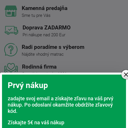
Kamenná predajňa
Sme tu pre Vás
Doprava ZADARMO
Pri nákupe nad 200 Eur
Radi poradíme s výberom
Nájdite vhodný matrac
Rodinná firma
S tradíciou od roku 1991
Prvý nákup
Popis produktu
zadajte svoj email a získajte zľavu na váš prvý
nákup. Po odoslaní okamžite obdržíte zľavový
kód.
Vyvarovacie, antialergická prikrývka Aneta
s brúsenou
tkaninou z mikrovlákna, ktorá je veľmi príjemná na dotyk.
Získajte 5€ na váš nákup
Vďaka použitým materiálom majú výrobky radu Aneta