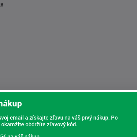
še
 nákup
svoj email a získajte zľavu na váš prvý nákup. Po
 okamžite obdržíte zľavový kód.
 5€ na váš nákup