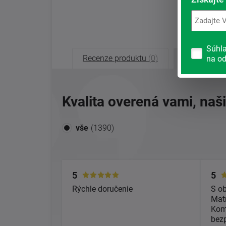
Súhl
Recenze produktu
(0)
Recenze o
na od
Kvalita overená vami, naš
vše
(1390)
5
5
Rýchle doručenie
S o
Matr
Kom
bez