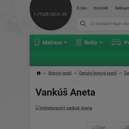
O nás
Kontakt
Nákupn
Matrace
Rošty
P
Bytový textil
Detský bytový textil
De
Vankúš Aneta