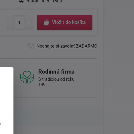
Piatok 14. 8. u vás
Vložiť do košíka
Nechajte si zavolať ZADARMO
Rodinná firma
S tradíciou od roku
1991
j
a