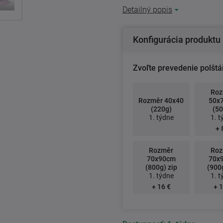
Detailný popis
Konfigurácia produktu
Zvoľte prevedenie polštá
Roz
Rozměr 40x40
50x
(220g)
(50
1. týdne
1. t
+ 
Rozměr
Roz
70x90cm
70x
(800g) zip
(900g
1. týdne
1. t
+ 16 €
+ 1