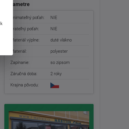
Parametre
Snímateľný poťah:
NIE
 k
Prateľný poťah:
NIE
Materiál výplne:
duté vlákno
Materiál:
polyester
Zapínanie:
so zipsom
Záručná doba:
2 roky
Krajina pôvodu: