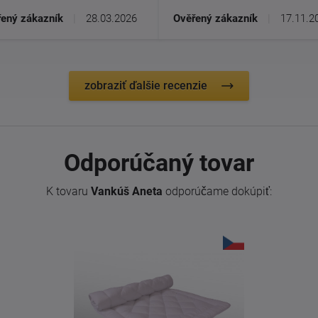
ený zákazník
|
28.03.2026
Ověřený zákazník
|
17.11.2
zobraziť ďalšie recenzie
Odporúčaný tovar
K tovaru
Vankúš Aneta
odporúčame dokúpiť: