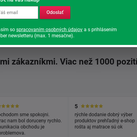
Odoslať
asím so
spracovaním osobných údajov
a s prihlásením
bchodu
(1390)
ber newsletteru (max. 1 mesačne).
imi zákazníkmi. Viac než 1000 pozit
5
bchodom sme spokojni.
rýchle dodanie dobrý výber
ac nam bol doruceny rychlo.
produktov prehľadný e-shop
unikacia obchodu je
rošta aj matrace sú ok
problemova.