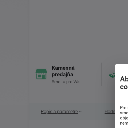
Kamenná
predajňa
Ab
Sme tu pre Vás
co
Pre 
Popis a parametre
Hodnotenie 
sme 
obj
nem