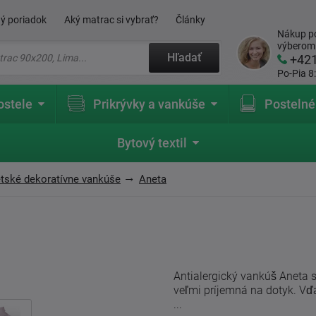
ý poriadok
Aký matrac si vybrať?
Články
Nákup po
výberom
Hľadať
+42
Po-Pia 8
ostele
Prikrývky a vankúše
Postelné
Bytový textil
tské dekoratívne vankúše
Aneta
Antialergický vankúš Aneta s
veľmi príjemná na dotyk. V
...