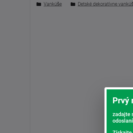
Vankúše
Detské dekoratívne vankú
Prvý
zadajte 
odoslaní
Získajte