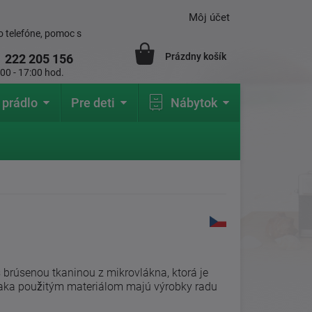
Môj účet
 telefóne, pomoc s
Prázdny košík
1
222 205 156
:00 - 17:00 hod.
 prádlo
Pre deti
Nábytok
 brúsenou tkaninou z mikrovlákna, ktorá je
ďaka použitým materiálom majú výrobky radu