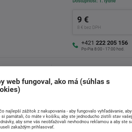
Dostupnosť:
1. týdne
9 €
8 € bez DPH
+421
222 205 156
Po-Pia 8:00 - 17:00 hod.
Doprava
Radi poradíme s
ZADARMO
výberom
y web fungoval, ako má (súhlas s
Pri nákupe nad 200 Eur
Nájdite vhodný matrac
okies)
čo najlepší zážitok z nakupovania - aby fungovalo vyhľadávanie, aby
(0)
Súvisiaci tovar (1)
si pamätali, čo máte v košíku, aby ste jednoducho zistili stav vaše
ednávky, aby sme vás neobťažovali nevhodnou reklamou a aby ste s
useli zakaždým prihlasovať.