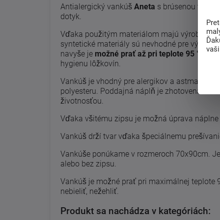
Antialergický vankúš
Aneta
s brúsenou tkanino
dotyk.
Pre
mal
Vďaka použitým materiálom majú výrobky rad
Ďak
syntetické materiály sú nevhodné pre výskyt r
vaš
navyše je
možné prať až pri teplote 95 ° C
čo 
hygienu lôžkovín.
Vankúš je vhodný pre alergikov a astmatikov.
polyesteru. Poddajná náplň je zhotovená zo 
životnosťou.
Vďaka všitému zipsu je možná úprava náplne 
Vankúš drží tvar vďaka špeciálnemu prešívani
Vankúše ponúkame v rozmeroch 70x90cm. Je 
alebo bez zipsu.
Vankúš je možné prať pri maximálnej teplote 9
nebieliť, nežehliť.
Produkt sa nachádza v kategóriách: