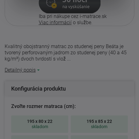
Iba pri nákupe cez i-matrace.sk
Viac informácií
o službe.
Kvalitný obojstranný matrac zo studenej peny Beáta je
tvorený perforovaným jadrom zo studenej peny (40 a 45
kg/m³) dvoch tvrdostí s vlož ...
Detailný popis
Konfigurácia produktu
Zvoľte rozmer matraca (cm):
195 x 80 x 22
195 x 85 x 22
skladom
skladom