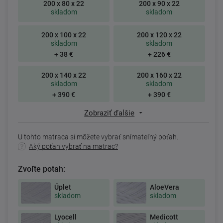
200 x 80 x 22
200 x 90 x 22
skladom
skladom
200 x 100 x 22
200 x 120 x 22
skladom
skladom
+ 38 €
+ 226 €
200 x 140 x 22
200 x 160 x 22
skladom
skladom
+ 390 €
+ 390 €
Zobraziť ďalšie
U tohto matraca si môžete vybrať snímateľný poťah.
Aký poťah vybrať na matrac?
Zvoľte potah:
Úplet
AloeVera
skladom
skladom
Lyocell
Medicott