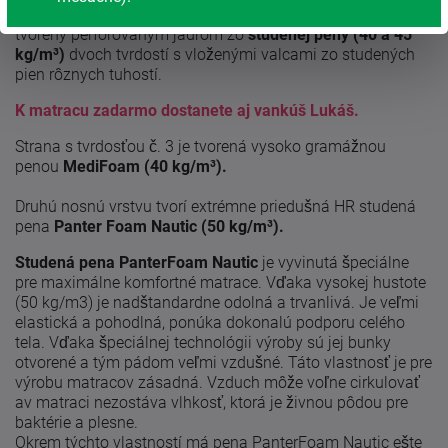
Kvalitný obojstranný matrac zo studenej peny
Beáta
je
tvorený perforovaným jadrom zo
studenej peny (40 a 45
kg/m³)
dvoch tvrdostí s vloženými valcami zo studených
pien rôznych tuhostí.
K matracu zadarmo dostanete aj vankúš Lukáš.
Strana s tvrdosťou č. 3 je tvorená vysoko gramážnou
penou
MediFoam (40 kg/m³).
Druhú nosnú vrstvu tvorí extrémne priedušná HR studená
pena
Panter Foam Nautic (50 kg/m³).
Studená pena PanterFoam Nautic
je vyvinutá špeciálne
pre maximálne komfortné matrace. Vďaka vysokej hustote
(50 kg/m3) je nadštandardne odolná a trvanlivá. Je veľmi
elastická a pohodlná, ponúka dokonalú podporu celého
tela. Vďaka špeciálnej technológii výroby sú jej bunky
otvorené a tým pádom veľmi vzdušné. Táto vlastnosť je pre
výrobu matracov zásadná. Vzduch môže voľne cirkulovať
av matraci nezostáva vlhkosť, ktorá je živnou pôdou pre
baktérie a plesne.
Okrem týchto vlastností má pena PanterFoam Nautic ešte