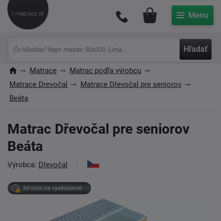
Môj účet
Hľadať
Matrace
Matrac podľa výrobcu
Matrace Drevočal
Matrace Dřevočal pre seniorov
Beáta
Matrac Dřevočal pre seniorov
Beáta
Výrobca:
Dřevočal
30 nocí na vyskúšanie