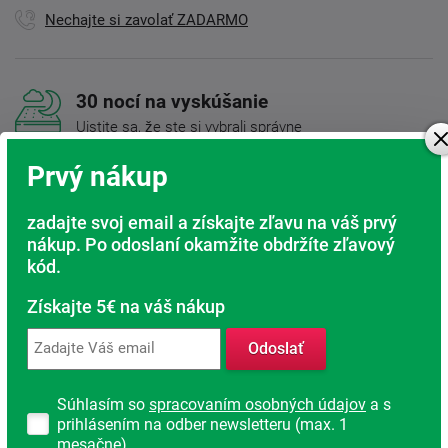
Nechajte si zavolať ZADARMO
30 nocí na vyskúšanie
Uistite sa, že ste si vybrali správne
Doprava ZADARMO
Prvý nákup
Pri nákupe nad 200 Eur
zadajte svoj email a získajte zľavu na váš prvý
Radi poradíme s výberom
nákup. Po odoslaní okamžite obdržíte zľavový
Nájdite vhodný matrac
kód.
Rodinná firma
Získajte 5€ na váš nákup
S tradíciou od roku 1991
Odoslať
Súhlasím so
spracovaním osobných údajov
a s
Popis produktu
prihlásením na odber newsletteru (max. 1
mesačne).