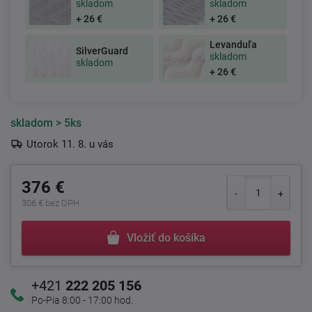
skladom
skladom
+ 26 €
+ 26 €
Levanduľa
SilverGuard
skladom
skladom
+ 26 €
skladom
> 5ks
Utorok 11. 8. u vás
376 €
306 € bez DPH
Vložiť do košíka
+421
222 205 156
Po-Pia 8:00 - 17:00 hod.