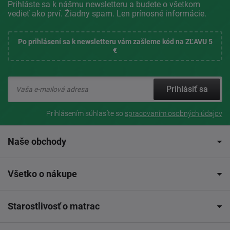
Prihláste sa k nášmu newsletteru a budete o všetkom
vedieť ako prví. Žiadny spam. Len prínosné informácie.
Po prihlásení sa k newsletteru vám zašleme kód na ZĽAVU 5
€
Prihlásiť sa
Prihlásením súhlasíte so
spracovaním osobných údajov
Naše obchody
Všetko o nákupe
Starostlivosť o matrac