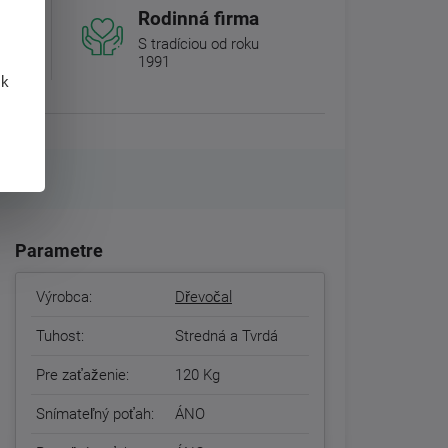
Rodinná firma
S tradíciou od roku
1991
 k
Parametre
Výrobca:
Dřevočal
Tuhost:
Stredná a Tvrdá
Pre zaťaženie:
120 Kg
Snímateľný poťah:
ÁNO