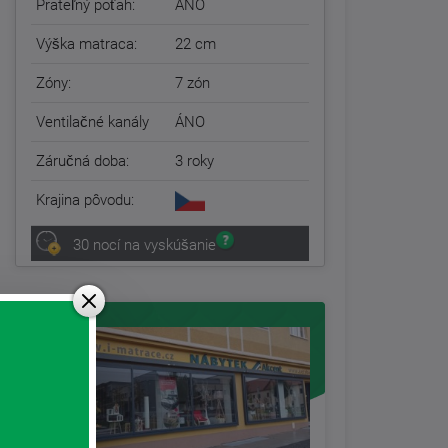
Prateľný poťah:
ÁNO
Výška matraca:
22 cm
Zóny:
7 zón
Ventilačné kanály
ÁNO
Záručná doba:
3 roky
Krajina pôvodu:
30 nocí na vyskúšanie