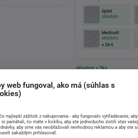
Úplet
skladom
Medicott
skladom
+ 26 €
skladom
> 5ks
y web fungoval, ako má (súhlas s
376 €
okies)
306 € bez DPH
+421
222 205 156
čo najlepší zážitok z nakupovania - aby fungovalo vyhľadávanie, aby
Po-Pia 8:00 - 17:00 hod.
si pamätali, čo máte v košíku, aby ste jednoducho zistili stav vaše
ednávky, aby sme vás neobťažovali nevhodnou reklamou a aby ste s
useli zakaždým prihlasovať.