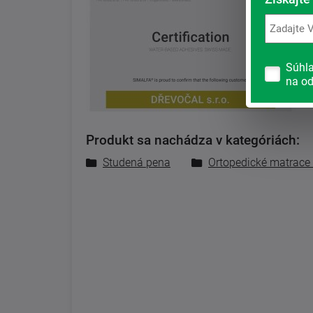
Súhl
na od
Produkt sa nachádza v kategóriách:
Studená pena
Ortopedické matrace