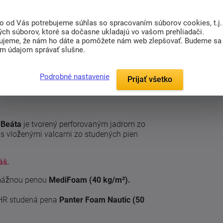
Doprava
Radi poradíme s
ZADARMO
výberom
to od Vás potrebujeme súhlas so spracovaním súborov cookies, t.j.
Pri nákupe nad 200
ých súborov, ktoré sa dočasne ukladajú vo vašom prehliadači.
Nájdite vhodný matrac
Eur
ujeme, že nám ho dáte a pomôžete nám web zlepšovať. Budeme sa
im údajom správať slušne.
Podrobné nastavenie
Prijať všetko
(0)
Súvisiaci tovar (15)
y
Beáta
je tvorený perforovaným jadrom zo
 s vloženými valcami zo studených pien
áš.
ramážnou penou
MediFoam (40 kg/m³).
 HR studená pena
Panter Foam Nautic (50