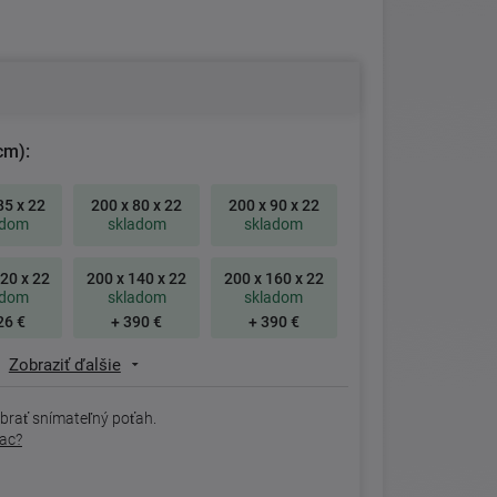
cm):
85 x 22
200 x 80 x 22
200 x 90 x 22
adom
skladom
skladom
20 x 22
200 x 140 x 22
200 x 160 x 22
adom
skladom
skladom
26 €
+ 390 €
+ 390 €
Zobraziť ďalšie
brať snímateľný poťah.
rac?