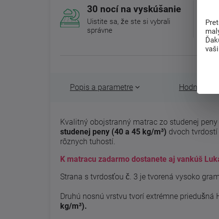
30 nocí na vyskúšanie
Uistite sa, že ste si vybrali
Pre
správne
mal
Ďak
vaš
Popis a parametre
Hodnotenie 
Kvalitný obojstranný matrac zo studenej pen
studenej peny (40 a 45 kg/m³)
dvoch tvrdostí
rôznych tuhostí.
K matracu zadarmo dostanete aj vankúš Luk
Strana s tvrdosťou č. 3 je tvorená vysoko g
Druhú nosnú vrstvu tvorí extrémne priedušná
kg/m³).