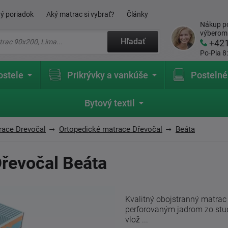
ý poriadok
Aký matrac si vybrať?
Články
Nákup po
výberom
Hľadať
+42
Po-Pia 8
ostele
Prikrývky a vankúše
Postelné
Bytový textil
race Drevočal
Ortopedické matrace Dřevočal
Beáta
řevočal Beáta
Kvalitný obojstranný matrac 
perforovaným jadrom zo stud
vlož ...