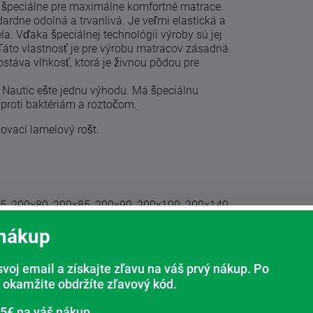
 špeciálne pre maximálne komfortné matrace.
rdne odolná a trvanlivá. Je veľmi elastická a
a. Vďaka špeciálnej technológii výroby sú jej
áto vlastnosť je pre výrobu matracov zásadná.
stáva vlhkosť, ktorá je živnou pôdou pre
Nautic ešte jednu výhodu. Má špeciálnu
 proti baktériám a roztočom.
ovací lamelový rošt.
5, 200x80, 200x85, 200x90, 200x100, 200x140,
 nákup
lov. Využitá lepidlá sú vyrábané na vodnej
ú teda bez zápachu a nutnosti vetranie pred ich
svoj email a získajte zľavu na váš prvý nákup. Po
ivotnom prostredí.
 okamžite obdržíte zľavový kód.
 5€ na váš nákup