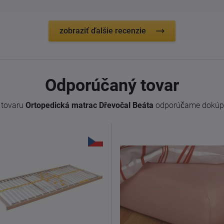
zobraziť ďalšie recenzie
Odporúčaný tovar
 tovaru
Ortopedická matrac Dřevočal Beáta
odporúčame dokúpi