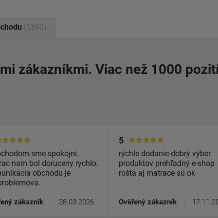
bchodu
(1390)
imi zákazníkmi. Viac než 1000 pozit
5
bchodom sme spokojni.
rýchle dodanie dobrý výber
ac nam bol doruceny rychlo.
produktov prehľadný e-shop
unikacia obchodu je
rošta aj matrace sú ok
problemova.
ený zákazník
|
28.03.2026
Ověřený zákazník
|
17.11.2