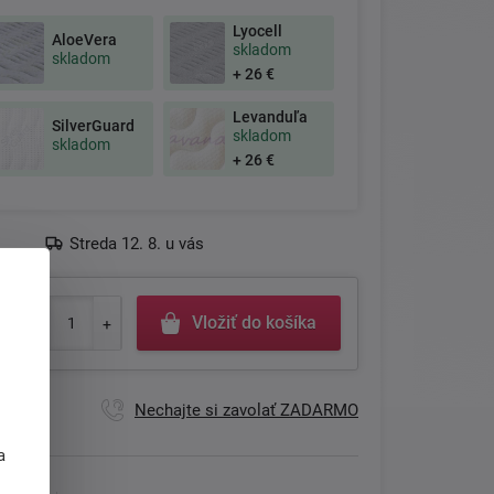
Lyocell
AloeVera
skladom
skladom
+ 26 €
Levanduľa
SilverGuard
skladom
skladom
+ 26 €
Streda 12. 8. u vás
Vložiť do košíka
Nechajte si zavolať ZADARMO
j
a