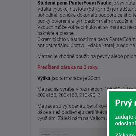
Studená pena PanterFoam Nautic
je vyvinutá
Vďaka vysokej hustote (50 kg/m3) je nadštanda
pohodlná, ponúka dokonalú podporu celého tel
bunky otvorené a tým pádom veľmi vzdušné. T
Vzduch môže voľne cirkulovať av matraci nezo
baktérie a plesne.
Okrem týchto vlastností má pena PanterFoam 
antibakteriálnu úpravu, vďaka ktorej je odolná
Matrac je vhodné použiť na pevný alebo poloh
Predĺžená záruka na 3 roky.
Výška
jadra matraca je 22cm.
Matrac sa vyrába v rozmeroch: 195x80, 195x8
200x160, 200x180, 210x90, 2
Prvý
Matrace sú vyrobené z certifikovaných materiá
báze a tiež podliehajú certifikáciu. Matrace s
zadajte 
využitím. Záleží nám na Vašom zdraví aj na ž
odoslaní
Získajte