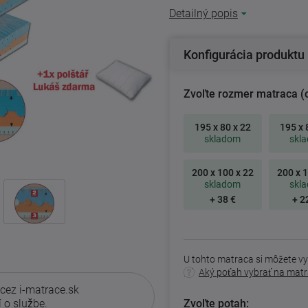
Detailný popis
Konfigurácia produktu
Zvoľte rozmer matraca (
195 x 80 x 22
195 x 
skladom
skl
200 x 100 x 22
200 x 1
skladom
skl
+ 38 €
+ 2
U tohto matraca si môžete vy
Aký poťah vybrať na mat
 cez i-matrace.sk
Zvoľte potah:
í
o službe.