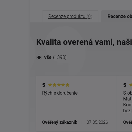
Recenze produktu
(0)
Recenze o
Kvalita overená vami, naš
vše
(1390)
5
5
Rýchle doručenie
S o
Matr
Kom
bez
Ověřený zákazník
|
07.05.2026
Ověř