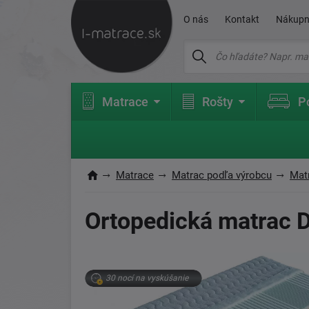
O nás
Kontakt
Nákupn
Matrace
Rošty
P
Matrace
Matrac podľa výrobcu
Mat
Ortopedická matrac D
30 nocí na vyskúšanie