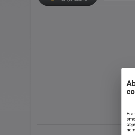
Ab
co
Pre 
sme 
obj
nem