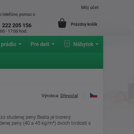
Môj účet
 telefóne, pomoc s
Prázdny košík
1
222 205 156
:00 - 17:00 hod.
 prádlo
Pre deti
Nábytok
Výrobca:
Dřevočal
zo studenej peny Beáta je tvorený
enej peny (40 a 45 kg/m³) dvoch tvrdostí s