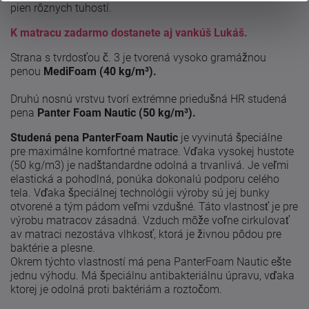
pien rôznych tuhostí.
K matracu zadarmo dostanete aj vankúš Lukáš.
Strana s tvrdosťou č. 3 je tvorená vysoko gramážnou
penou
MediFoam (40 kg/m³).
Druhú nosnú vrstvu tvorí extrémne priedušná HR studená
pena
Panter Foam Nautic (50 kg/m³).
Studená pena PanterFoam Nautic
je vyvinutá špeciálne
pre maximálne komfortné matrace. Vďaka vysokej hustote
(50 kg/m3) je nadštandardne odolná a trvanlivá. Je veľmi
elastická a pohodlná, ponúka dokonalú podporu celého
tela. Vďaka špeciálnej technológii výroby sú jej bunky
otvorené a tým pádom veľmi vzdušné. Táto vlastnosť je pre
výrobu matracov zásadná. Vzduch môže voľne cirkulovať
av matraci nezostáva vlhkosť, ktorá je živnou pôdou pre
baktérie a plesne.
Okrem týchto vlastností má pena PanterFoam Nautic ešte
jednu výhodu. Má špeciálnu antibakteriálnu úpravu, vďaka
ktorej je odolná proti baktériám a roztočom.