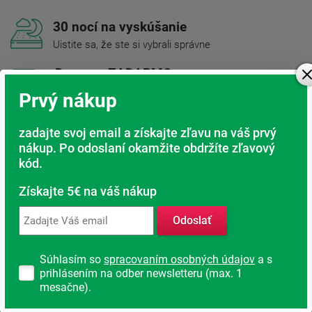
30 nocí na vyskúšanie
Uistite sa, že ste si vybrali správne
Doprava ZADARMO
Pri nákupe nad 200 Eur
Prvý nákup
Radi poradíme s výberom
zadajte svoj email a získajte zľavu na váš prvý
Nájdite vhodný matrac
nákup. Po odoslaní okamžite obdržíte zľavový
kód.
Rodinná firma
S tradíciou od roku 1991
Získajte 5€ na váš nákup
Odoslať
Popis produktu
Súhlasím so
spracovaním osobných údajov
a s
prihlásením na odber newsletteru (max. 1
Kvalitný obojstranný matrac zo studenej peny
Beáta
je
mesačne).
tvorený perforovaným jadrom zo
studenej peny (40 a 45
kg/m³)
dvoch tvrdostí s vloženými valcami zo studených