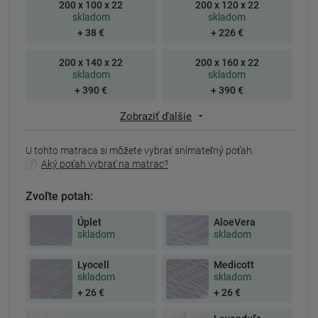
200 x 100 x 22
200 x 120 x 22
skladom
skladom
+ 38 €
+ 226 €
200 x 140 x 22
200 x 160 x 22
skladom
skladom
+ 390 €
+ 390 €
Zobraziť ďalšie
U tohto matraca si môžete vybrať snímateľný poťah.
Aký poťah vybrať na matrac?
Zvoľte potah:
Úplet
AloeVera
skladom
skladom
Lyocell
Medicott
skladom
skladom
+ 26 €
+ 26 €