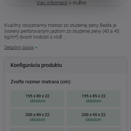
Viac informácií
o službe.
Kvalitný obojstranný matrac zo studenej peny Beáta je
tvorený perforovaným jadrom zo studenej peny (40 a 45
kg/m³) dvoch tvrdostí s vlož ...
Detailný popis
Konfigurácia produktu
Zvoľte rozmer matraca (cm):
195 x 80 x 22
195 x 85 x 22
skladom
skladom
200 x 80 x 22
200 x 90 x 22
skladom
skladom