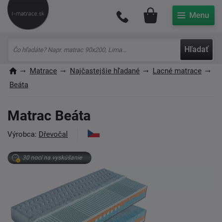
Môj účet
Hľadať
Matrace
Najčastejšie hľadané
Lacné matrace
Beáta
Matrac Beáta
Výrobca:
Dřevočal
30 nocí na vyskúšanie