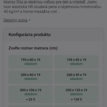
Matrac Dita je ideálnou voľbou pre deti a mládež. Jadro
tvorí elastická HR studená pena s objemovou hmotnosťou
40 kg/m³ a horná masážna vrst ...
Detailný popis
Konfigurácia produktu
Zvoľte rozmer matraca (cm):
195 x 80 x 19
195 x 85 x 19
skladom
skladom
200 x 80 x 19
200 x 90 x 19
skladom
skladom
200 x 100 x 19
200 x 120 x 19
skladom
skladom
+ 22 €
+ 130 €