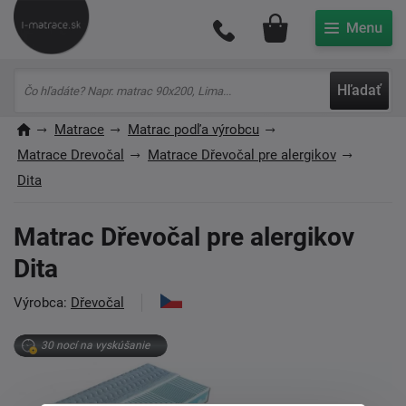
Môj účet
Hľadať
Matrace
Matrac podľa výrobcu
Matrace Drevočal
Matrace Dřevočal pre alergikov
Dita
Matrac Dřevočal pre alergikov
Dita
Výrobca:
Dřevočal
30 nocí na vyskúšanie