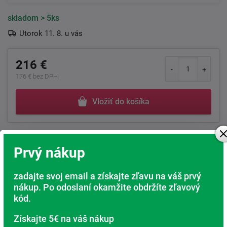
skladom
> 5ks
Utorok 11. 8. u vás
216 €
176 € bez DPH
Vložiť do košíka
+421
222 205 156
Po-Pia 8:00 - 17:00 hod.
Prvý nákup
Nechajte si zavolať ZADARMO
zadajte svoj email a získajte zľavu na váš prvý
nákup. Po odoslaní okamžite obdržíte zľavový
kód.
30 nocí na vyskúšanie
Získajte 5€ na váš nákup
Uistite sa, že ste si vybrali správne