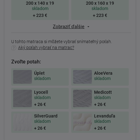
200 x 140 x 19
200 x 160 x 19
skladom
skladom
+ 223 €
+ 223 €
Zobraziť ďalšie
U tohto matraca si môžete vybrať snímateľný poťah.
Aký poťah vybrať na matrac?
Zvoľte potah:
Úplet
AloeVera
skladom
skladom
Lyocell
Medicott
skladom
skladom
+ 26 €
+ 26 €
SilverGuard
Levanduľa
skladom
skladom
+ 26 €
+ 26 €