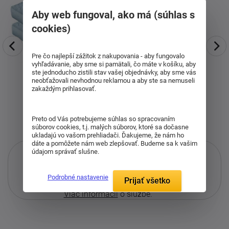
Aby web fungoval, ako má (súhlas s
cookies)
Pre čo najlepší zážitok z nakupovania - aby fungovalo
vyhľadávanie, aby sme si pamätali, čo máte v košíku, aby
ste jednoducho zistili stav vašej objednávky, aby sme vás
neobťažovali nevhodnou reklamou a aby ste sa nemuseli
zakaždým prihlasovať.
Preto od Vás potrebujeme súhlas so spracovaním
súborov cookies, t.j. malých súborov, ktoré sa dočasne
ukladajú vo vašom prehliadači. Ďakujeme, že nám ho
dáte a pomôžete nám web zlepšovať. Budeme sa k vašim
údajom správať slušne.
Podrobné nastavenie
Prijať všetko
Iba pri nákupe cez i-matrace.sk
Viac informácií
o službe.