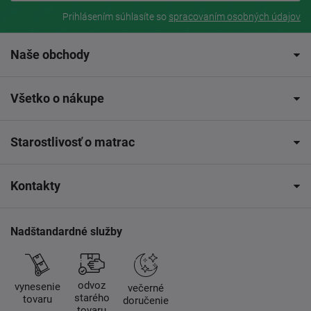
Prihlásením súhlasíte so
spracovaním osobných údajov
Naše obchody
Všetko o nákupe
Starostlivosť o matrac
Kontakty
Nadštandardné služby
odvoz
vynesenie
večerné
starého
tovaru
doručenie
tovaru