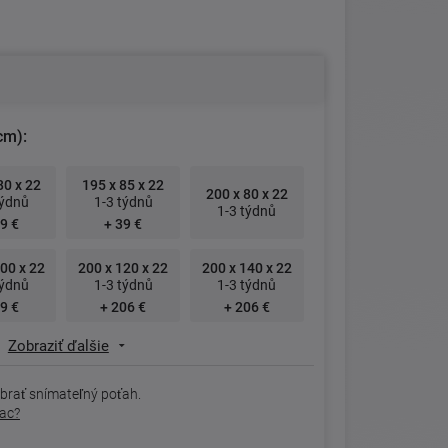
cm):
80 x 22
195 x 85 x 22
200 x 80 x 22
týdnů
1-3 týdnů
1-3 týdnů
9 €
+ 39 €
00 x 22
200 x 120 x 22
200 x 140 x 22
týdnů
1-3 týdnů
1-3 týdnů
9 €
+ 206 €
+ 206 €
Zobraziť ďalšie
brať snímateľný poťah.
rac?