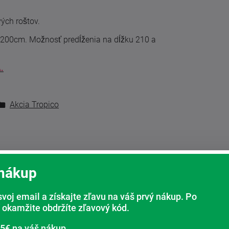
ých roštov.
x200cm. Možnosť predĺženia na dĺžku 210 a
.
Akcia Tropico
 nákup
svoj email a získajte zľavu na váš prvý nákup. Po
 okamžite obdržíte zľavový kód.
 5€ na váš nákup