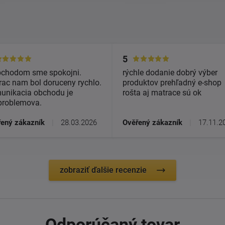
5
bchodom sme spokojni.
rýchle dodanie dobrý výber
ac nam bol doruceny rychlo.
produktov prehľadný e-shop
unikacia obchodu je
rošta aj matrace sú ok
problemova.
ený zákazník
|
28.03.2026
Ověřený zákazník
|
17.11.2
zobraziť ďalšie recenzie
Odporúčaný tovar