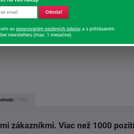
Odoslať
asím so
spracovaním osobných údajov
a s prihlásením
ber newsletteru (max. 1 mesačne).
bchodu
(1390)
imi zákazníkmi. Viac než 1000 pozit