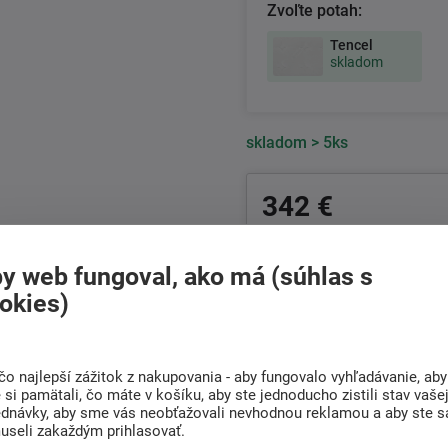
Zvoľte potah:
Tencel
skladom
skladom
> 5ks
342 €
279 € bez DPH
y web fungoval, ako má (súhlas s
+421
222 205 156
okies)
Po-Pia 8:00 - 17:00 hod.
Doprava
Radi poradíme s
čo najlepší zážitok z nakupovania - aby fungovalo vyhľadávanie, aby
si pamätali, čo máte v košíku, aby ste jednoducho zistili stav vaše
ZADARMO
výberom
ednávky, aby sme vás neobťažovali nevhodnou reklamou a aby ste s
Pri nákupe nad 200 Eur
Nájdite vhodný matrac
useli zakaždým prihlasovať.