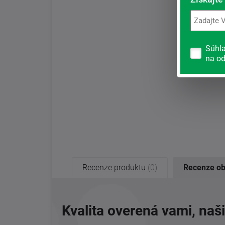
Súhl
na od
Recenze produktu
(0)
Recenze o
Kvalita overená vami, naš