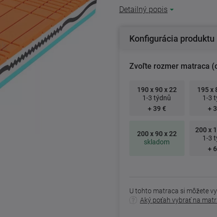
Detailný popis
Konfigurácia produktu
Zvoľte rozmer matraca (
190 x 90 x 22
195 x 
1-3 týdnů
1-3 
+ 39 €
+ 3
200 x 1
200 x 90 x 22
1-3 
skladom
+ 6
U tohto matraca si môžete vy
Aký poťah vybrať na mat