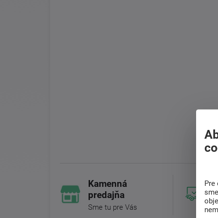
Ab
co
Kamenná
Pre 
sme 
predajňa
obj
Sme tu pre Vás
nem