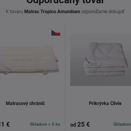
K tovaru
Matrac Tropico Amundsen
odporúčame dokúpiť:
Matracový chránič
Prikrývka Clivie
31 €
25 €
Skladom > 5 ks
Skladom
od