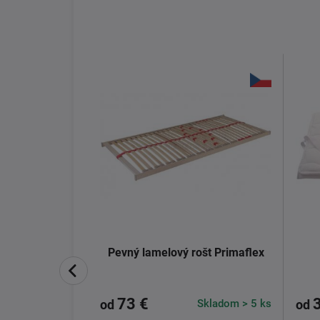
doprava
zdarma
 Amundsen
Pevný lamelový rošt Primaflex
73 €
Skladom > 5 ks
Skladom > 5 ks
od
od