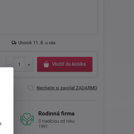
Utorok 11. 8. u vás
Vložiť do košíka
Nechajte si zavolať ZADARMO
Rodinná firma
j
S tradíciou od roku
a
1991