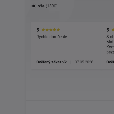
vše
(1390)
5
5
Rýchle doručenie
S o
Matr
Kom
bez
Ověřený zákazník
|
07.05.2026
Ověř