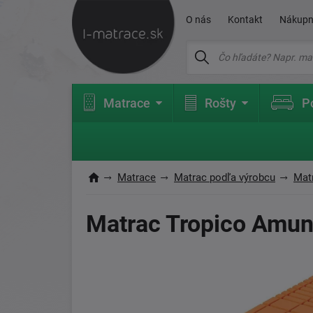
O nás
Kontakt
Nákupn
Matrace
Rošty
P
Matrace
Matrac podľa výrobcu
Mat
Matrac Tropico Amu