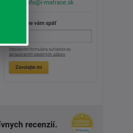
info@i-matrace.sk
Zavoláme vám späť
Odoslaním formulára súhlasíte so
spracovaním osobných údajov
Zavolajte mi
ívnych recenzií.