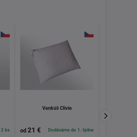
Vankúš Clivie
Studená p
21 €
738 €
 2 ks
Dodáváme do 1. týdne
od
od