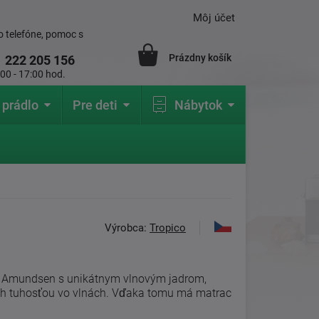
Môj účet
 telefóne, pomoc s
Prázdny košík
1
222 205 156
:00 - 17:00 hod.
 prádlo
Pre deti
Nábytok
Výrobca:
Tropico
i Amundsen s unikátnym vlnovým jadrom,
ch tuhosťou vo vlnách. Vďaka tomu má matrac