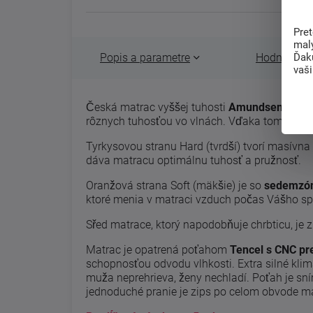
Pre
mal
Ďak
Popis a parametre
Hodnotenie 
vaš
Česká matrac vyššej tuhosti
Amundsen
s uni
rôznych tuhosťou vo vlnách. Vďaka tomu má ma
Tyrkysovou stranu Hard (tvrdší) tvorí masívna
dáva matracu optimálnu tuhosť a pružnosť.
Oranžová strana Soft (mäkšie) je so
sedemzó
ktoré menia v matraci vzduch počas Vášho s
Sřed matrace, ktorý napodobňuje chrbticu, je z
Matrac je opatrená poťahom
Tencel s CNC pre
schopnosťou odvodu vlhkosti. Extra silné klim
muža neprehrieva, ženy nechladí. Poťah je sní
jednoduché pranie je zips po celom obvode ma