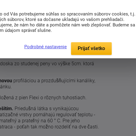
to od Vás potrebujeme súhlas so spracovaním súborov cookies, t.j.
ých súborov, ktoré sa dočasne ukladajú vo vašom prehliadači.
ujeme, že nám ho dáte a pomôžete nám web zlepšovať. Budeme sa
(0)
Súvisiaci tovar (7)
im údajom správať slušne.
kátnym vlnovým jadrom, ktoré kombinuje peny
Podrobné nastavenie
Prijať všetko
trac perfektné ortopedické vlastnosti.
 doska zo studenej peny vo výške 5cm. ktorá
novou
profiláciou a prozdušňujícími kanáliky,
pánku.
ložená z pien Flexi o rôznych tuhostiach.
šitím.
Priedušná látka s vynikajúcou
atizačné vrstvy pomáhajú regulovať teplotu -
mateľný a prateľný na 60 ° C. Pre jeho
traca - poťah tak možno rozdeliť na dve časti.