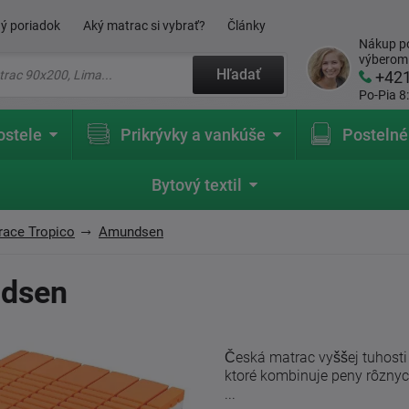
ý poriadok
Aký matrac si vybrať?
Články
Nákup po
výberom
Hľadať
+42
Po-Pia 8
ostele
Prikrývky a vankúše
Postelné
Bytový textil
race Tropico
Amundsen
ndsen
Česká matrac vyššej tuhost
ktoré kombinuje peny rôzny
...