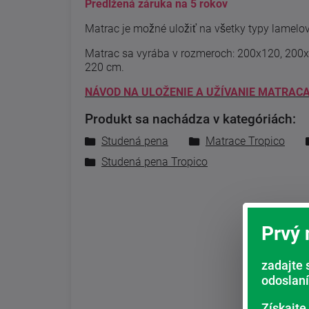
Predĺžená záruka na 5 rokov
Matrac je možné uložiť na všetky typy lamelov
Matrac sa vyrába v rozmeroch: 200x120, 200
220 cm.
NÁVOD NA ULOŽENIE A UŽÍVANIE MATRACA
Produkt sa nachádza v kategóriách:
Studená pena
Matrace Tropico
Studená pena Tropico
Prvý
zadajte 
odoslaní
Získajte