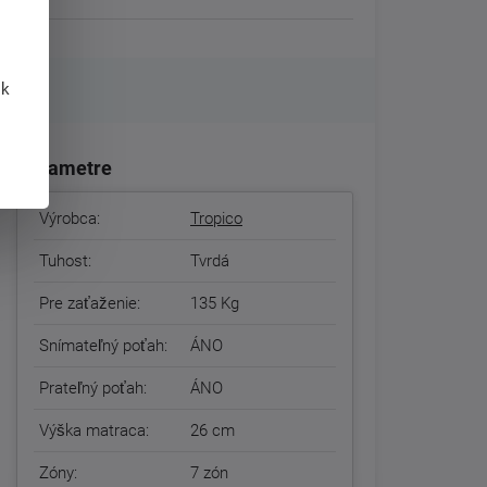
 k
Parametre
Výrobca:
Tropico
Tuhost:
Tvrdá
Pre zaťaženie:
135 Kg
Snímateľný poťah:
ÁNO
Prateľný poťah:
ÁNO
Výška matraca:
26 cm
Zóny:
7 zón