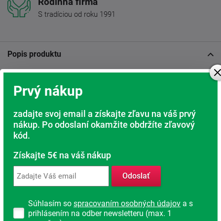
Rodinná firma
S tradíciou od roku 1991
Popis produktu
Slovenská matrac vyššej tuhosti
Amundsen
s unikátnym
Prvý nákup
vlnovým jadrom, ktoré kombinuje peny rôznych tuhosťou
vo vlnách. Vďaka tomu má matrac perfektné ortopedické
vlastnosti.
zadajte svoj email a získajte zľavu na váš prvý
nákup. Po odoslaní okamžite obdržíte zľavový
Matrac je v sete 1 + 1, do košíka
kód.
vložíte 1 kus a budú Vám doručené 2
Získajte 5€ na váš nákup
matraca.
Odoslať
Tyrkysovou stranu Hard (tvrdší) tvorí masívna doska zo
studenej peny vo výške 5cm. ktorá dáva matracu
optimálnu tuhosť a pružnosť.
Súhlasím so
spracovaním osobných údajov
a s
prihlásením na odber newsletteru (max. 1
Oranžová strana Soft (mäkšia) je so
sedemzónovou