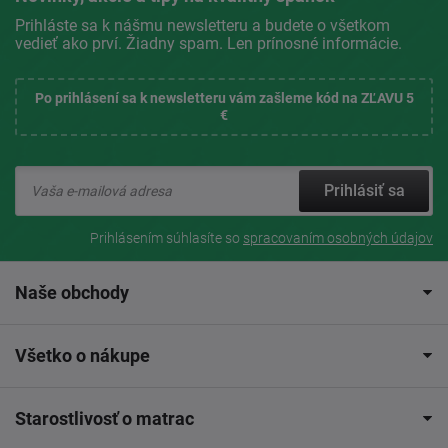
Prihláste sa k nášmu newsletteru a budete o všetkom
vedieť ako prví. Žiadny spam. Len prínosné informácie.
Po prihlásení sa k newsletteru vám zašleme kód na ZĽAVU 5
€
Prihlásiť sa
Prihlásením súhlasíte so
spracovaním osobných údajov
Naše obchody
Všetko o nákupe
Starostlivosť o matrac