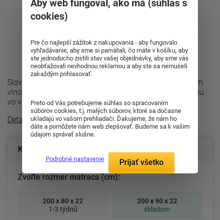
Aby web fungoval, ako má (súhlas s
cookies)
Pre čo najlepší zážitok z nakupovania - aby fungovalo
vyhľadávanie, aby sme si pamätali, čo máte v košíku, aby
ste jednoducho zistili stav vašej objednávky, aby sme vás
neobťažovali nevhodnou reklamou a aby ste sa nemuseli
zakaždým prihlasovať.
Slovenská matrac vyššej tuhosti Amundsen s unikátnym
vlnovým jadrom, ktoré kombinuje peny rôznych tuhosťou
vo vlnách. Vďaka tomu má matrac ...
Preto od Vás potrebujeme súhlas so spracovaním
súborov cookies, t.j. malých súborov, ktoré sa dočasne
ukladajú vo vašom prehliadači. Ďakujeme, že nám ho
Detailný popis
dáte a pomôžete nám web zlepšovať. Budeme sa k vašim
údajom správať slušne.
Konfigurácia produktu
Podrobné nastavenie
Prijať všetko
Zvoľte rozmer matraca (cm):
200 x 80 x 22
200 x 90 x 22
1-3 týdnů
skladom