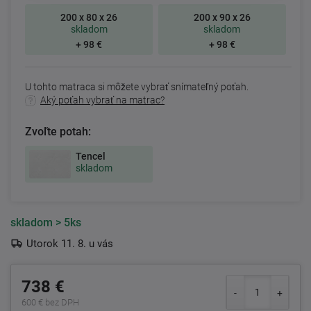
200 x 80 x 26
200 x 90 x 26
skladom
skladom
+ 98 €
+ 98 €
U tohto matraca si môžete vybrať snímateľný poťah.
Aký poťah vybrať na matrac?
Zvoľte potah:
Tencel
skladom
skladom
> 5ks
Utorok 11. 8. u vás
738 €
600 € bez DPH