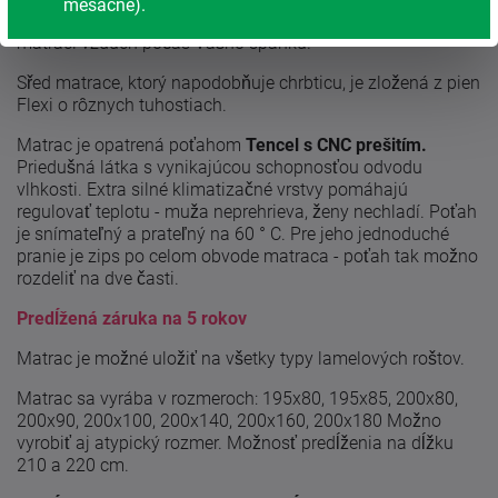
mesačne).
profiláciou a prozdušňujícími kanáliky, ktoré menia v
matraci vzduch počas Vášho spánku.
Sřed matrace, ktorý napodobňuje chrbticu, je zložená z pien
Flexi o rôznych tuhostiach.
Matrac je opatrená poťahom
Tencel s CNC prešitím.
Priedušná látka s vynikajúcou schopnosťou odvodu
vlhkosti. Extra silné klimatizačné vrstvy pomáhajú
regulovať teplotu - muža neprehrieva, ženy nechladí. Poťah
je snímateľný a prateľný na 60 ° C. Pre jeho jednoduché
pranie je zips po celom obvode matraca - poťah tak možno
rozdeliť na dve časti.
Predĺžená záruka na 5 rokov
Matrac je možné uložiť na všetky typy lamelových roštov.
Matrac sa vyrába v rozmeroch: 195x80, 195x85, 200x80,
200x90, 200x100, 200x140, 200x160, 200x180 Možno
vyrobiť aj atypický rozmer. Možnosť predĺženia na dĺžku
210 a 220 cm.