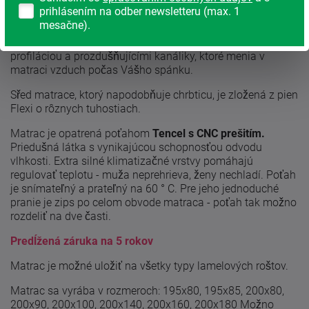
studenej peny vo výške 5cm. ktorá dáva matracu
prihlásením na odber newsletteru (max. 1
optimálnu tuhosť a pružnosť.
mesačne).
Oranžová strana Soft (mäkšia) je so
sedemzónovou
profiláciou a prozdušňujícími kanáliky, ktoré menia v
matraci vzduch počas Vášho spánku.
Sřed matrace, ktorý napodobňuje chrbticu, je zložená z pien
Flexi o rôznych tuhostiach.
Matrac je opatrená poťahom
Tencel s CNC prešitím.
Priedušná látka s vynikajúcou schopnosťou odvodu
vlhkosti. Extra silné klimatizačné vrstvy pomáhajú
regulovať teplotu - muža neprehrieva, ženy nechladí. Poťah
je snímateľný a prateľný na 60 ° C. Pre jeho jednoduché
pranie je zips po celom obvode matraca - poťah tak možno
rozdeliť na dve časti.
Predĺžená záruka na 5 rokov
Matrac je možné uložiť na všetky typy lamelových roštov.
Matrac sa vyrába v rozmeroch: 195x80, 195x85, 200x80,
200x90, 200x100, 200x140, 200x160, 200x180 Možno