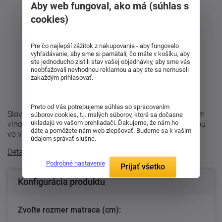
Aby web fungoval, ako má (súhlas s
cookies)
Pre čo najlepší zážitok z nakupovania - aby fungovalo
vyhľadávanie, aby sme si pamätali, čo máte v košíku, aby
ste jednoducho zistili stav vašej objednávky, aby sme vás
neobťažovali nevhodnou reklamou a aby ste sa nemuseli
zakaždým prihlasovať.
Preto od Vás potrebujeme súhlas so spracovaním
Slovenská matrac vyššej tuhosti Amundsen s unikátnym
súborov cookies, t.j. malých súborov, ktoré sa dočasne
ukladajú vo vašom prehliadači. Ďakujeme, že nám ho
vlnovým jadrom, ktoré kombinuje peny rôznych tuhosťou
dáte a pomôžete nám web zlepšovať. Budeme sa k vašim
vo vlnách. Vďaka tomu má matrac ...
údajom správať slušne.
Detailný popis
Podrobné nastavenie
Prijať všetko
Konfigurácia produktu
Zvoľte rozmer matraca (cm):