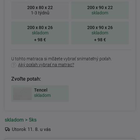
200 x 80 x 22
200 x 90 x 22
1-3 týdnů
skladom
200 x 80 x 26
200 x 90 x 26
skladom
skladom
+ 98 €
+ 98 €
U tohto matraca si môžete vybrať snímateľný poťah.
Aký poťah vybrať na matrac?
Zvoľte potah:
Tencel
skladom
skladom
> 5ks
Utorok 11. 8. u vás