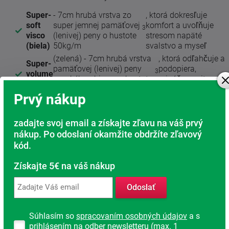
Super-
- 7cm hrubá vrstva zo
, ktorá dokresľuje
soft
super jemnej pamäťovej
komfort a uvoľňuje
3
visco
(lenivej) peny o hustote
stresom napäté
(biela)
50kg/m
svalstvo a myseľ
(zelená) - 7cm hrubá vrstva
, ktorá odľahčuje a
Super-
pamäťovej (lenivej) peny
podopiera,
3
volume
vysokého objemu o hustote
prináša pocit
visco
85kg/m
stavu beztiaže
Prvý nákup
- 11cm hrubá vrstva zónovaného jadra
Basemaster
studenej peny, ktorá dodáva matrac
zadajte svoj email a získajte zľavu na váš prvý
pružnosť, vdušnosť a prirodzenú tuhosť.
nákup. Po odoslaní okamžite obdržíte zľavový
kód.
Získajte 5€ na váš nákup
Odoslať
Súhlasím so
spracovaním osobných údajov
a s
prihlásením na odber newsletteru (max. 1