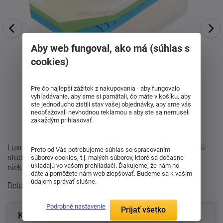
Aby web fungoval, ako má (súhlas s
cookies)
Pre čo najlepší zážitok z nakupovania - aby fungovalo
vyhľadávanie, aby sme si pamätali, čo máte v košíku, aby
ste jednoducho zistili stav vašej objednávky, aby sme vás
neobťažovali nevhodnou reklamou a aby ste sa nemuseli
zakaždým prihlasovať.
Luxusný ortopedický matrac Curem C 4500 v kombinácii
Preto od Vás potrebujeme súhlas so spracovaním
studenej a lenivej peny v sete 1+1 . Matrac sa skladá z
súborov cookies, t.j. malých súborov, ktoré sa dočasne
ukladajú vo vašom prehliadači. Ďakujeme, že nám ho
niekoľkých vrstiev: Super-soft ...
dáte a pomôžete nám web zlepšovať. Budeme sa k vašim
údajom správať slušne.
Detailný popis
Podrobné nastavenie
Prijať všetko
Konfigurácia produktu