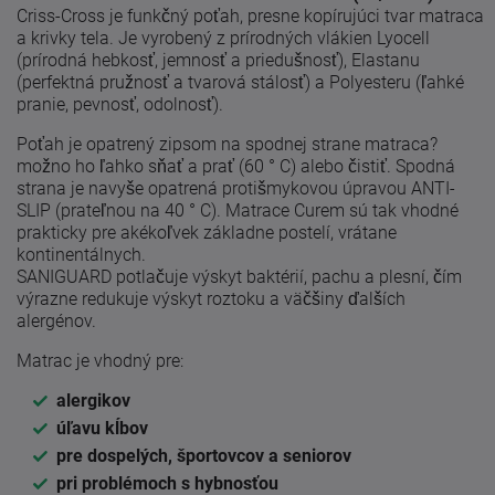
Criss-Cross je funkčný poťah, presne kopírujúci tvar matraca
a krivky tela. Je vyrobený z prírodných vlákien Lyocell
(prírodná hebkosť, jemnosť a priedušnosť), Elastanu
(perfektná pružnosť a tvarová stálosť) a Polyesteru (ľahké
pranie, pevnosť, odolnosť).
Poťah je opatrený zipsom na spodnej strane matraca?
možno ho ľahko sňať a prať (60 ° C) alebo čistiť. Spodná
strana je navyše opatrená protišmykovou úpravou ANTI-
SLIP (prateľnou na 40 ° C). Matrace Curem sú tak vhodné
prakticky pre akékoľvek základne postelí, vrátane
kontinentálnych.
SANIGUARD potlačuje výskyt baktérií, pachu a plesní, čím
výrazne redukuje výskyt roztoku a väčšiny ďalších
alergénov.
Matrac je vhodný pre:
alergikov
úľavu kĺbov
pre dospelých, športovcov a seniorov
pri problémoch s hybnosťou