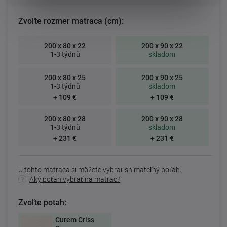
Zvoľte rozmer matraca (cm):
200 x 80 x 22
200 x 90 x 22
1-3 týdnů
skladom
200 x 80 x 25
200 x 90 x 25
1-3 týdnů
skladom
+ 109 €
+ 109 €
200 x 80 x 28
200 x 90 x 28
1-3 týdnů
skladom
+ 231 €
+ 231 €
U tohto matraca si môžete vybrať snímateľný poťah.
Aký poťah vybrať na matrac?
Zvoľte potah:
Curem Criss