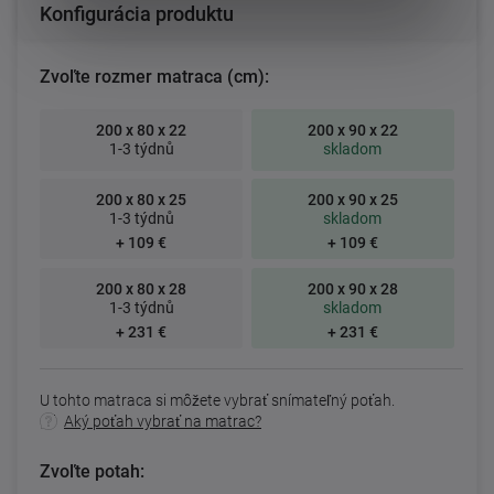
Konfigurácia produktu
Zvoľte rozmer matraca (cm):
200 x 80 x 22
200 x 90 x 22
1-3 týdnů
skladom
200 x 80 x 25
200 x 90 x 25
1-3 týdnů
skladom
+ 109 €
+ 109 €
200 x 80 x 28
200 x 90 x 28
1-3 týdnů
skladom
+ 231 €
+ 231 €
U tohto matraca si môžete vybrať snímateľný poťah.
Aký poťah vybrať na matrac?
Zvoľte potah: