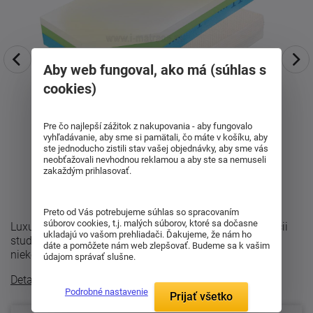
Aby web fungoval, ako má (súhlas s
cookies)
Pre čo najlepší zážitok z nakupovania - aby fungovalo
vyhľadávanie, aby sme si pamätali, čo máte v košíku, aby
ste jednoducho zistili stav vašej objednávky, aby sme vás
neobťažovali nevhodnou reklamou a aby ste sa nemuseli
zakaždým prihlasovať.
Preto od Vás potrebujeme súhlas so spracovaním
súborov cookies, t.j. malých súborov, ktoré sa dočasne
Luxusný ortopedický matrac Curem C 4500 v kombinácii
ukladajú vo vašom prehliadači. Ďakujeme, že nám ho
studenej a lenivej peny v sete 1+1 . Matrac sa skladá z
dáte a pomôžete nám web zlepšovať. Budeme sa k vašim
niekoľkých vrstiev: Super-soft ...
údajom správať slušne.
Detailný popis
Podrobné nastavenie
Prijať všetko