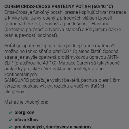
CUREM CRISS-CROSS PRÁTEĽNÝ POŤAH (60/40 °C)
Criss-Cross je funkčný poťah, presne kopírujúci tvar matraca
a krivky tela. Je vyrobený z prírodných vlákien Lyocell
(prírodná hebkosť, jemnosť a priedušnosť), Elastanu
(perfektná pružnosť a tvarová stálosť) a Polyesteru (ľahké
pranie, pevnosť, odolnosť).
Poťah je opatrený zipsom na spodnej strane matraca?
možno ho ľahko sňať a prať (60 ° C) alebo čistiť. Spodná
strana je navyše opatrená protišmykovou úpravou ANTI-
SLIP (prateľnou na 40 ° C). Matrace Curem sú tak vhodné
prakticky pre akékoľvek základne postelí, vrátane
kontinentálnych.
SANIGUARD potlačuje výskyt baktérií, pachu a plesní, čím
výrazne redukuje výskyt roztoku a väčšiny ďalších
alergénov.
Matrac je vhodný pre:
alergikov
úľavu kĺbov
pre dospelých, športovcov a seniorov