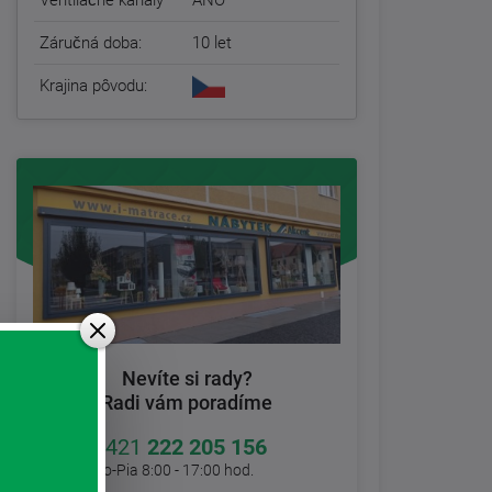
Ventilačné kanály
ÁNO
Záručná doba:
10 let
Krajina pôvodu:
Nevíte si rady?
Radi vám poradíme
+421
222 205 156
Po-Pia 8:00 - 17:00 hod.