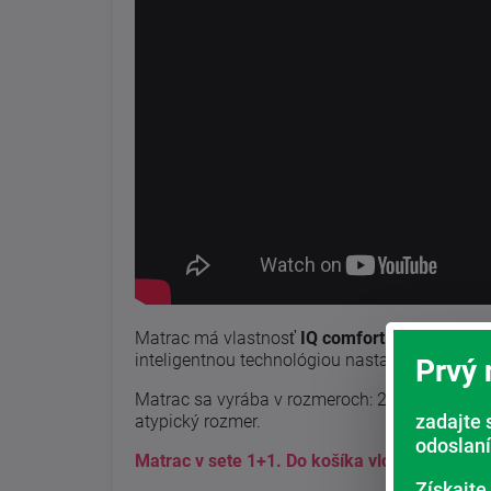
Matrac má vlastnosť
IQ comfort
? optimálnu 
inteligentnou technológiou nastavia svoju tu
Prvý
Matrac sa vyrába v rozmeroch: 200x100, 200x
zadajte 
atypický rozmer.
odoslaní
Matrac v sete 1+1. Do košíka vložíte 1ks a 
Získajte