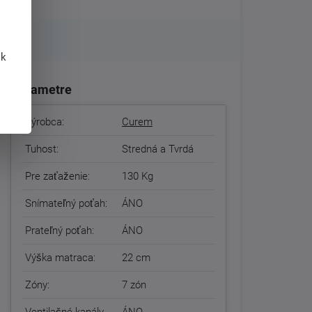
 k
Parametre
Výrobca:
Curem
Tuhost:
Stredná a Tvrdá
Pre zaťaženie:
130 Kg
Snímateľný poťah:
ÁNO
Prateľný poťah:
ÁNO
Výška matraca:
22 cm
Zóny:
7 zón