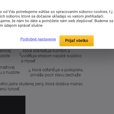
to od Vás potrebujeme súhlas so spracovaním súborov cookies, t.j.
(0)
ých súborov, ktoré sa dočasne ukladajú vo vašom prehliadači.
ujeme, že nám ho dáte a pomôžete nám web zlepšovať. Budeme sa
im údajom správať slušne.
kombinácii studenej a lenivej peny v
sete
1+1
.
Podrobné nastavenie
Prijať všetko
jemnej
, ktorá dokresľuje komfort a
3
ustote
uvoľňuje stresom napäté svalstvo
a myseľ
amäťovej
, ktorá odľahčuje a podopiera,
3
u o hustote
prináša pocit stavu beztiaže
ého jadra studenej peny, ktorá dodáva matrac
zenú tuhosť.