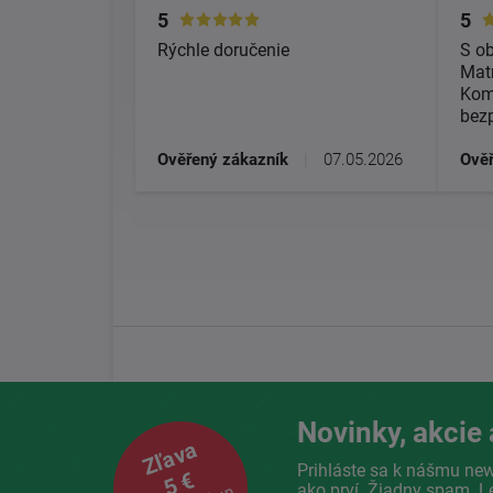
5
5
Rýchle doručenie
S o
Matr
Kom
bez
Ověřený zákazník
|
07.05.2026
Ověř
Novinky, akcie 
Zľava
Prihláste sa k nášmu new
5 €
ako prví. Žiadny spam. L