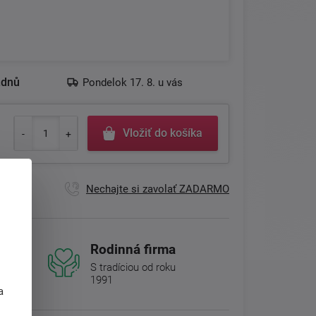
.dnů
Pondelok 17. 8. u vás
Vložiť do košíka
Nechajte si zavolať ZADARMO
Rodinná firma
S tradíciou od roku
j
1991
a