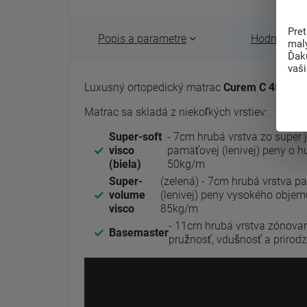
Pre
Popis a parametre
Hodnotenie 
mal
Ďak
vaš
Luxusný ortopedický matrac
Curem C 4500
v 
Matrac sa skladá z niekoľkých vrstiev:
Super-soft
- 7cm hrubá vrstva zo super 
visco
pamäťovej (lenivej) peny o h
(biela)
50kg/m
Super-
(zelená) - 7cm hrubá vrstva p
volume
(lenivej) peny vysokého objem
visco
85kg/m
- 11cm hrubá vrstva zónovan
Basemaster
pružnosť, vdušnosť a prirod