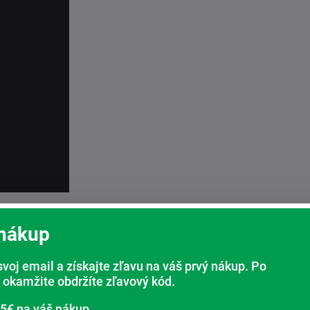
tuhosť pre každého. Pamäťové peny s
hosť podľa hmotnosti používateľa.
 nákup
90, 200x80, 195x85cm. Je možné vyrobiť aj
svoj email a získajte zľavu na váš prvý nákup. Po
 okamžite obdržíte zľavový kód.
budú Vám doručené 2 matrace.
 5€ na váš nákup