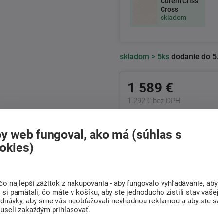
Curem Criss
Cross
skladom
skladom
> 5ks
dodanie do 5
1 589 €
1 292 € bez DPH
+421
222 205 156
y web fungoval, ako má (súhlas s
Po-Pia 8:00 - 17:00 hod.
okies)
Doprava
Radi poradíme s
ZADARMO
výberom
čo najlepší zážitok z nakupovania - aby fungovalo vyhľadávanie, aby
si pamätali, čo máte v košíku, aby ste jednoducho zistili stav vaše
Pri nákupe nad 200 Eur
Nájdite vhodný matrac
ednávky, aby sme vás neobťažovali nevhodnou reklamou a aby ste s
useli zakaždým prihlasovať.