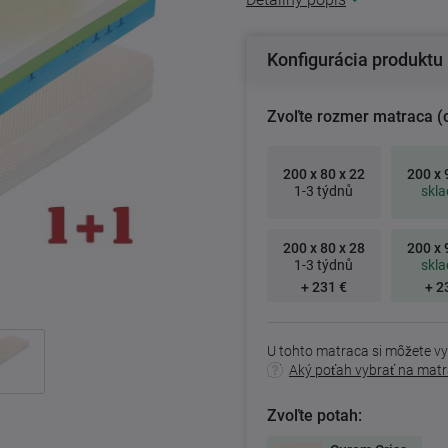
Konfigurácia produktu
Zvoľte rozmer matraca (
200 x 80 x 22
200 x 
1-3 týdnů
skl
200 x 80 x 28
200 x 
1-3 týdnů
skl
+ 231 €
+ 2
U tohto matraca si môžete vy
Aký poťah vybrať na mat
Zvoľte potah: