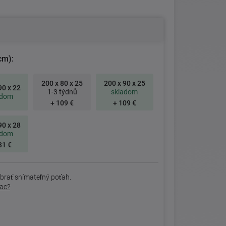
cm):
200 x 80 x 25
200 x 90 x 25
90 x 22
1-3 týdnů
skladom
adom
+ 109 €
+ 109 €
90 x 28
adom
31 €
brať snímateľný poťah.
rac?