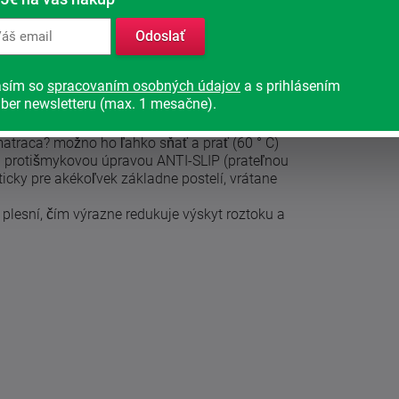
 130 kg. Výšku matraca si môžete zvoliť 22, 25
Odoslať
/40 °C)
i tvar matraca a krivky tela. Je vyrobený z
asím so
spracovaním osobných údajov
a s prihlásením
jemnosť a priedušnosť), Elastanu (perfektná
ber newsletteru (max. 1 mesačne).
é pranie, pevnosť, odolnosť).
atraca? možno ho ľahko sňať a prať (60 ° C)
ná protišmykovou úpravou ANTI-SLIP (prateľnou
icky pre akékoľvek základne postelí, vrátane
plesní, čím výrazne redukuje výskyt roztoku a