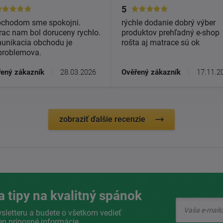
5
bchodom sme spokojni.
rýchle dodanie dobrý výber
ac nam bol doruceny rychlo.
produktov prehľadný e-shop
unikacia obchodu je
rošta aj matrace sú ok
problemova.
ený zákazník
|
28.03.2026
Ověřený zákazník
|
17.11.2
zobraziť ďalšie recenzie
a tipy na kvalitný spánok
sletteru a budete o všetkom vedieť
en prínosné informácie.