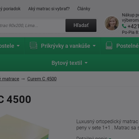
ý poriadok
Aký matrac si vybrať?
Články
Nákup po
výberom
Hľadať
+42
Po-Pia 8
ostele
Prikrývky a vankúše
Postelné
Bytový textil
é matrace
Curem C 4500
C 4500
Luxusný ortopedický matrac 
peny v sete 1+1 . Matrac sa s
Detailný popis