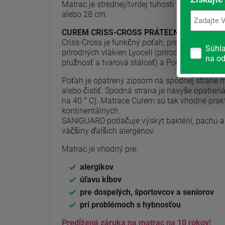
Matrac je strednej/tvrdej tuhosti s nosnosťou
alebo 28 cm.
CUREM CRISS-CROSS PRÁTEĽNÝ POŤAH (60
Criss-Cross je funkčný poťah, presne kopírujúc
Súhl
prírodných vlákien Lyocell (prírodná hebkosť, 
na od
pružnosť a tvarová stálosť) a Polyesteru (ľahk
Poťah je opatrený zipsom na spodnej strane m
alebo čistiť. Spodná strana je navyše opatre
na 40 ° C). Matrace Curem sú tak vhodné prakt
kontinentálnych.
SANIGUARD potlačuje výskyt baktérií, pachu a 
väčšiny ďalších alergénov.
Matrac je vhodný pre:
alergikov
úľavu kĺbov
pre dospelých, športovcov a seniorov
pri problémoch s hybnosťou
Predĺžená záruka na matrac na 10 rokov!