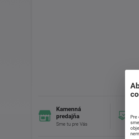
Ab
co
Kamenná
predajňa
Pre 
sme 
Sme tu pre Vás
obj
nem