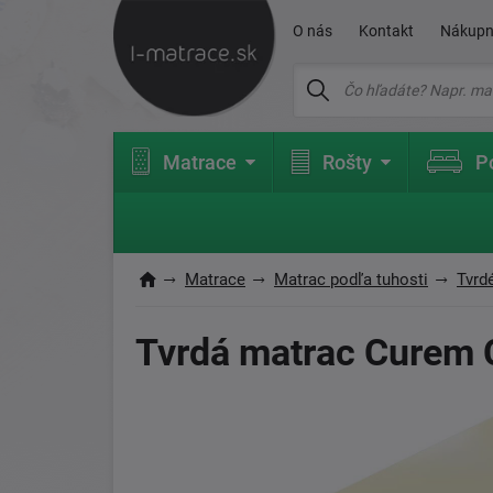
O nás
Kontakt
Nákupn
Matrace
Rošty
P
Matrace
Matrac podľa tuhosti
Tvrd
Tvrdá matrac Curem 