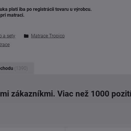
a platí iba po registrácii tovaru u výrobcu.
pri matraci.
 a sety
Matrace Tropico
trace
bchodu
(1390)
imi zákazníkmi. Viac než 1000 pozit