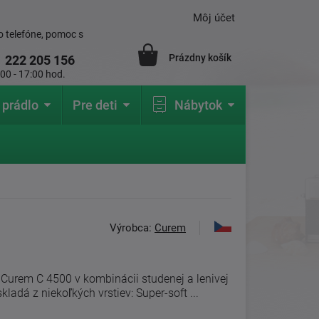
Môj účet
 telefóne, pomoc s
Prázdny košík
1
222 205 156
:00 - 17:00 hod.
 prádlo
Pre deti
Nábytok
Výrobca:
Curem
Curem C 4500 v kombinácii studenej a lenivej
kladá z niekoľkých vrstiev: Super-soft ...