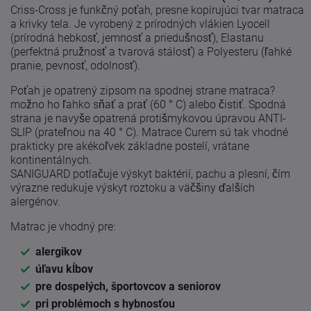
Criss-Cross je funkčný poťah, presne kopírujúci tvar matraca
a krivky tela. Je vyrobený z prírodných vlákien Lyocell
(prírodná hebkosť, jemnosť a priedušnosť), Elastanu
(perfektná pružnosť a tvarová stálosť) a Polyesteru (ľahké
pranie, pevnosť, odolnosť).
Poťah je opatrený zipsom na spodnej strane matraca?
možno ho ľahko sňať a prať (60 ° C) alebo čistiť. Spodná
strana je navyše opatrená protišmykovou úpravou ANTI-
SLIP (prateľnou na 40 ° C). Matrace Curem sú tak vhodné
prakticky pre akékoľvek základne postelí, vrátane
kontinentálnych.
SANIGUARD potlačuje výskyt baktérií, pachu a plesní, čím
výrazne redukuje výskyt roztoku a väčšiny ďalších
alergénov.
Matrac je vhodný pre:
alergikov
úľavu kĺbov
pre dospelých, športovcov a seniorov
pri problémoch s hybnosťou