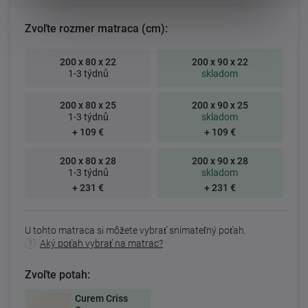
Zvoľte rozmer matraca (cm):
200 x 80 x 22
200 x 90 x 22
1-3 týdnů
skladom
200 x 80 x 25
200 x 90 x 25
1-3 týdnů
skladom
+ 109 €
+ 109 €
200 x 80 x 28
200 x 90 x 28
1-3 týdnů
skladom
+ 231 €
+ 231 €
U tohto matraca si môžete vybrať snímateľný poťah.
Aký poťah vybrať na matrac?
Zvoľte potah:
Curem Criss