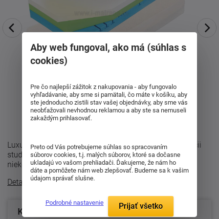
Aby web fungoval, ako má (súhlas s
cookies)
Pre čo najlepší zážitok z nakupovania - aby fungovalo
vyhľadávanie, aby sme si pamätali, čo máte v košíku, aby
ste jednoducho zistili stav vašej objednávky, aby sme vás
neobťažovali nevhodnou reklamou a aby ste sa nemuseli
zakaždým prihlasovať.
Luxusný ortopedický matrac Curem C 4500 v kombinácii
Preto od Vás potrebujeme súhlas so spracovaním
studenej a lenivej peny v sete 1+1 . Matrac sa skladá z
súborov cookies, t.j. malých súborov, ktoré sa dočasne
ukladajú vo vašom prehliadači. Ďakujeme, že nám ho
niekoľkých vrstiev: Super-soft ...
dáte a pomôžete nám web zlepšovať. Budeme sa k vašim
údajom správať slušne.
Detailný popis
Podrobné nastavenie
Prijať všetko
Konfigurácia produktu