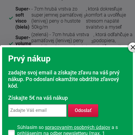
Super-
- 7cm hrubá vrstva zo
, ktorá dokresľuje
soft
super jemnej pamäťovej
komfort a uvoľňuje
3
visco
(lenivej) peny o hustote
stresom napäté
(biela)
50kg/m
svalstvo a myseľ
(zelená) - 7cm hrubá vrstva
, ktorá odľahčuje a
Super-
pamäťovej (lenivej) peny
podopiera,
3
volume
vysokého objemu o hustote
prináša pocit
visco
85kg/m
stavu beztiaže
Prvý nákup
- 11cm hrubá vrstva zónovaného jadra
Basemaster
studenej peny, ktorá dodáva matrac
zadajte svoj email a získajte zľavu na váš prvý
pružnosť, vdušnosť a prirodzenú tuhosť.
nákup. Po odoslaní okamžite obdržíte zľavový
kód.
Získajte 5€ na váš nákup
Odoslať
Súhlasím so
spracovaním osobných údajov
a s
prihlásením na odber newsletteru (max. 1