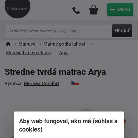
Môj účet
Hľadať
Matrace
Matrac podľa tuhosti
Stredne tvrdé matrace
Arya
Stredne tvrdá matrac Arya
Výrobca:
Moravia Comfort
Aby web fungoval, ako má (súhlas s
cookies)