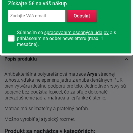
Získajte 5€ na váš nákup
Radi poradíme s výberom
Nájdite vhodný matrac
Odoslať
Rodinná firma
Súhlasím so
spracovaním osobných údajov
a s
S tradíciou od roku 1991
prihlásením na odber newsletteru (max. 1
mesačne).
Popis produktu
Antibakteriálná polyuretánová matrace
Arya
strednej
tuhosti, vďaka nelepenénu jadru z antibakteriálnych PUR
pien vytvára ideálnu podporu pre telo. Jednotlivé vrstvy sú
spojené bez použitia lepicel, čo zaisťuje dokonalé
prevzdušnenie jadra matraca a jej ľahké čistenie.
Matrac má snímateľný a prateľný poťah.
Možno vyrobiť aj atypický rozmer.
Produkt sa nachádza v kategóriách: