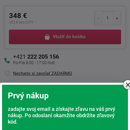
348 €
283 € bez DPH
Vložiť do košíka
+421
222 205 156
Po-Pia 8:00 - 17:00 hod.
Nechajte si zavolať ZADARMO
Prvý nákup
Kamenná predajňa
Sme tu pre Vás
zadajte svoj email a získajte zľavu na váš prvý
nákup. Po odoslaní okamžite obdržíte zľavový
Doprava ZADARMO
kód.
Pri nákupe nad 200 Eur