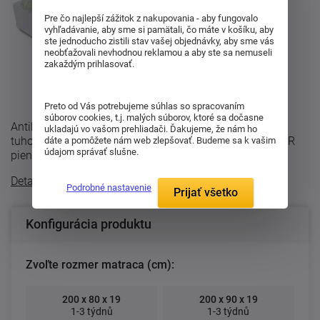
Pre čo najlepší zážitok z nakupovania - aby fungovalo
vyhľadávanie, aby sme si pamätali, čo máte v košíku, aby
ste jednoducho zistili stav vašej objednávky, aby sme vás
neobťažovali nevhodnou reklamou a aby ste sa nemuseli
zakaždým prihlasovať.
Preto od Vás potrebujeme súhlas so spracovaním
súborov cookies, t.j. malých súborov, ktoré sa dočasne
Antibakteriálná polyuretánová matrace Arya strednej
ukladajú vo vašom prehliadači. Ďakujeme, že nám ho
tuhosti, vďaka nelepenénu jadru z antibakteriálnych PUR
dáte a pomôžete nám web zlepšovať. Budeme sa k vašim
údajom správať slušne.
pien vytvára ideálnu podporu pre ...
Detailný popis
Podrobné nastavenie
Prijať všetko
Konfigurácia produktu
Zvoľte rozmer matraca (cm):
200 x 80 x 19
200 x 90 x 19
1-3 týdnů
1-3 týdnů