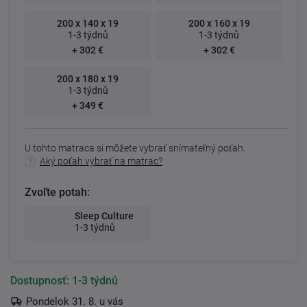
200 x 140 x 19
200 x 160 x 19
1-3 týdnů
1-3 týdnů
+ 302 €
+ 302 €
200 x 180 x 19
1-3 týdnů
+ 349 €
U tohto matraca si môžete vybrať snímateľný poťah.
Aký poťah vybrať na matrac?
Zvoľte potah:
Sleep Culture
1-3 týdnů
Dostupnosť:
1-3 týdnů
Pondelok 31. 8. u vás