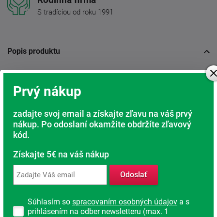
S tradíciou od roku 1991
Popis produktu
Posteľ z masívu Thorsten 90 - Opatrovateľské lôžko
Prvý nákup
Rozmery: 90x200 cm
zadajte svoj email a získajte zľavu na váš prvý
Posteľ Thorsten je ideálnou voľbou pre seniorov a osoby,
nákup. Po odoslaní okamžite obdržíte zľavový
ktoré potrebujú opatrovateľskú pomoc. Je navrhnutá tak,
aby uľahčovala prístup a starostlivosť o blízkych, najmä v
kód.
spojení s motorovým polohovacím roštom a zdravotným
matracom. Vyššia konštrukcia postele s bočnicami vo
Získajte 5€ na váš nákup
výške 50 cm poskytuje stabilitu a pohodlné vstávanie aj
ľahnutie.
Odoslať
Starostlivosť o blízkych:
Súhlasím so
spracovaním osobných údajov
a s
prihlásením na odber newsletteru (max. 1