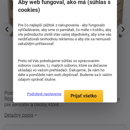
Aby web fungoval, ako má (súhlas s
cookies)
Pre čo najlepší zážitok z nakupovania - aby fungovalo
vyhľadávanie, aby sme si pamätali, čo máte v košíku, aby
ste jednoducho zistili stav vašej objednávky, aby sme vás
neobťažovali nevhodnou reklamou a aby ste sa nemuseli
zakaždým prihlasovať.
Preto od Vás potrebujeme súhlas so spracovaním
súborov cookies, t.j. malých súborov, ktoré sa dočasne
ukladajú vo vašom prehliadači. Ďakujeme, že nám ho
dáte a pomôžete nám web zlepšovať. Budeme sa k vašim
údajom správať slušne.
Posteľ z masívu Thorsten 90 - Opatrovateľské lôžko
Podrobné nastavenie
Prijať všetko
Rozmery: 90x200 cm Posteľ Thorsten je ideálnou voľbou
pre seniorov a osoby, ktoré ...
Detailný popis