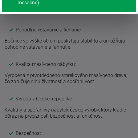
Uľahčuje prístup a starostlivosť o blízkych, najmä pri
mesačne).
využití motorového polohovacieho roštu a zdravotného
matraca.
Pohodlné vstávanie a liehanie:
Bočnice vo výške 50 cm poskytujú stabilitu a umožňujú
pohodlné vstávanie a ľahnutie.
Kvalita masívneho nábytku:
Vyrobená z prvotriedneho smrekového masívneho dreva,
čo zaručuje dlhú životnosť a spoľahlivosť.
Výroba v Českej republike:
Kvalitný a spoľahlivý nábytok českej výroby, ktorý kladie
dôraz na precíznosť, bezpečnosť a funkčnosť.
Bezpečnosť: