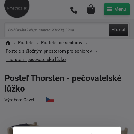
Môj účet
Hľadať
Postele
Postele pre seniorov
Postele s úložným priestorom pre seniorov
Thorsten - pečovatelské lůžko
Posteľ Thorsten - pečovatelské
lůžko
Výrobca:
Gazel