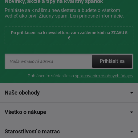
Novinky, akcie a tipy na kvalitný spánok
Prihláste sa k nášmu newsletteru a budete o všetkom
vedieť ako prví. Žiadny spam. Len prínosné informácie.
Po prihlásení sa k newsletteru vám zašleme kód na ZĽAVU 5
€
Prihlásiť sa
Prihlásením súhlasíte so
spracovaním osobných údajov
Naše obchody
Všetko o nákupe
Starostlivosť o matrac