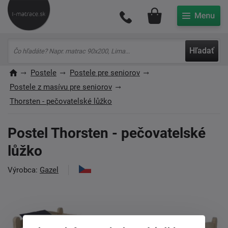
Môj účet
Hľadať
Postele
Postele pre seniorov
Postele z masívu pre seniorov
Thorsten - pečovatelské lůžko
Postel Thorsten - pečovatelské
lůžko
Výrobca:
Gazel