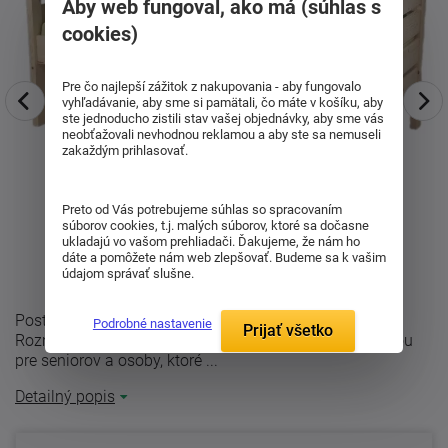
Aby web fungoval, ako má (súhlas s
cookies)
Pre čo najlepší zážitok z nakupovania - aby fungovalo
vyhľadávanie, aby sme si pamätali, čo máte v košíku, aby
ste jednoducho zistili stav vašej objednávky, aby sme vás
neobťažovali nevhodnou reklamou a aby ste sa nemuseli
zakaždým prihlasovať.
Preto od Vás potrebujeme súhlas so spracovaním
súborov cookies, t.j. malých súborov, ktoré sa dočasne
ukladajú vo vašom prehliadači. Ďakujeme, že nám ho
dáte a pomôžete nám web zlepšovať. Budeme sa k vašim
údajom správať slušne.
Posteľ z masívu Thorsten 90 - Opatrovateľské lôžko
Podrobné nastavenie
Prijať všetko
Rozmery: 90x200 cm Posteľ Thorsten je ideálnou voľbou
pre seniorov a osoby, ktoré ...
Detailný popis