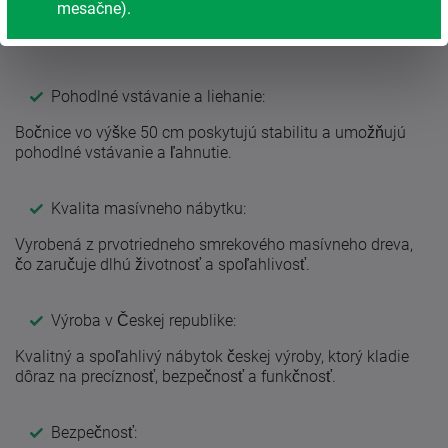
Uľahčuje prístup a starostlivosť o blízkych, najmä pri
mesačne).
využití motorového polohovacieho roštu a zdravotného
matraca.
Pohodlné vstávanie a liehanie:
Bočnice vo výške 50 cm poskytujú stabilitu a umožňujú
pohodlné vstávanie a ľahnutie.
Kvalita masívneho nábytku:
Vyrobená z prvotriedneho smrekového masívneho dreva,
čo zaručuje dlhú životnosť a spoľahlivosť.
Výroba v Českej republike:
Kvalitný a spoľahlivý nábytok českej výroby, ktorý kladie
dôraz na precíznosť, bezpečnosť a funkčnosť.
Bezpečnosť: