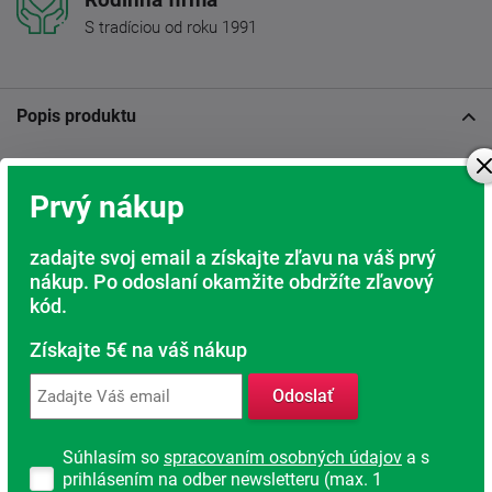
S tradíciou od roku 1991
Popis produktu
Posteľ z masívu Thorsten 90 - Opatrovateľské lôžko
Prvý nákup
Rozmery: 90x200 cm
zadajte svoj email a získajte zľavu na váš prvý
Posteľ Thorsten je ideálnou voľbou pre seniorov a osoby,
nákup. Po odoslaní okamžite obdržíte zľavový
ktoré potrebujú opatrovateľskú pomoc. Je navrhnutá tak,
aby uľahčovala prístup a starostlivosť o blízkych, najmä v
kód.
spojení s motorovým polohovacím roštom a zdravotným
matracom. Vyššia konštrukcia postele s bočnicami vo
Získajte 5€ na váš nákup
výške 50 cm poskytuje stabilitu a pohodlné vstávanie aj
ľahnutie.
Odoslať
Starostlivosť o blízkych:
Súhlasím so
spracovaním osobných údajov
a s
prihlásením na odber newsletteru (max. 1