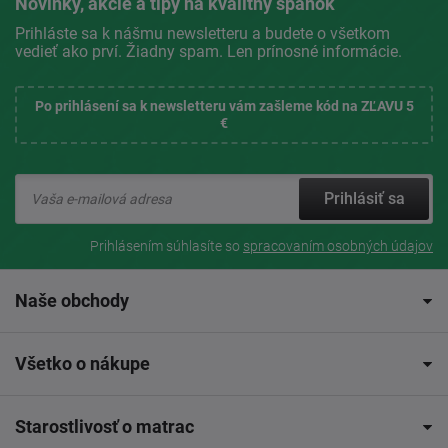
Novinky, akcie a tipy na kvalitný spánok
Prihláste sa k nášmu newsletteru a budete o všetkom
vedieť ako prví. Žiadny spam. Len prínosné informácie.
Po prihlásení sa k newsletteru vám zašleme kód na ZĽAVU 5
€
Prihlásiť sa
Prihlásením súhlasíte so
spracovaním osobných údajov
Naše obchody
Všetko o nákupe
Starostlivosť o matrac